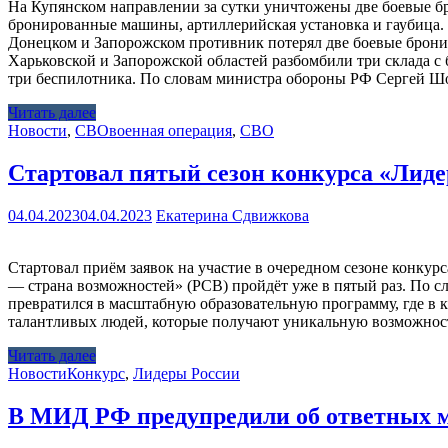
На Купянском направлении за сутки уничтожены две боевые 
бронированные машины, артиллерийская установка и гаубица
Донецком и Запорожском противник потерял две боевые брони
Харьковской и Запорожской областей разбомбили три склада 
три беспилотника. По словам министра обороны РФ Сергей Ш
Читать далее
Новости
,
СВО
военная операция
,
СВО
Стартовал пятый сезон конкурса «Лид
04.04.2023
04.04.2023
Екатерина Сдвижкова
Стартовал приём заявок на участие в очередном сезоне конку
— страна возможностей» (РСВ) пройдёт уже в пятый раз. По с
превратился в масштабную образовательную программу, где в
талантливых людей, которые получают уникальную возможность 
Читать далее
Новости
Конкурс
,
Лидеры России
В МИД РФ предупредили об ответных 