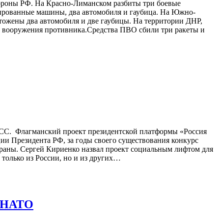
ороны РФ. На Красно-Лиманском разбиты три боевые
ированные машины, два автомобиля и гаубица. На Южно-
ожены два автомобиля и две гаубицы. На территории ДНР,
о вооружения противника.Средства ПВО сбили три ракеты и
ТАСС. Флагманский проект президентской платформы «Россия
ии Президента РФ, за годы своего существования конкурс
траны. Сергей Кириенко назвал проект социальным лифтом для
 только из России, но и из других…
к НАТО