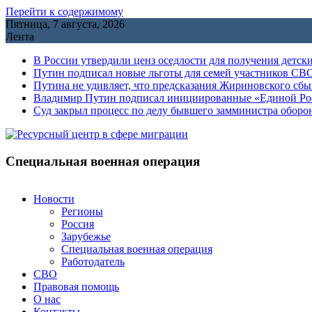
Перейти к содержимому
Пятница, 7 августа, 2026
Лента
В России утвердили ценз оседлости для получения детск
Путин подписал новые льготы для семей участников СВО
Путина не удивляет, что предсказания Жириновского сб
Владимир Путин подписал инициированные «Единой Росс
Cуд закрыл процесс по делу бывшего замминистра обор
Специальная военная операция
Новости
Регионы
Россия
Зарубежье
Специальная военная операция
Работодатель
СВО
Правовая помощь
О нас
Контакты