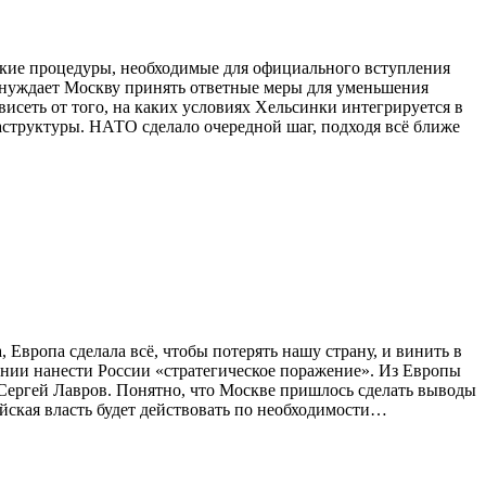
ие процедуры, необходимые для официального вступления
вынуждает Москву принять ответные меры для уменьшения
исеть от того, на каких условиях Хельсинки интегрируется в
аструктуры. НАТО сделало очередной шаг, подходя всё ближе
Европа сделала всё, чтобы потерять нашу страну, и винить в
ании нанести России «стратегическое поражение». Из Европы
Сергей Лавров. Понятно, что Москве пришлось сделать выводы
йская власть будет действовать по необходимости…