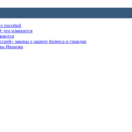
их пособий
: что изменится
ываются
ией» законы о защите бизнеса и граждан
оны Иванова