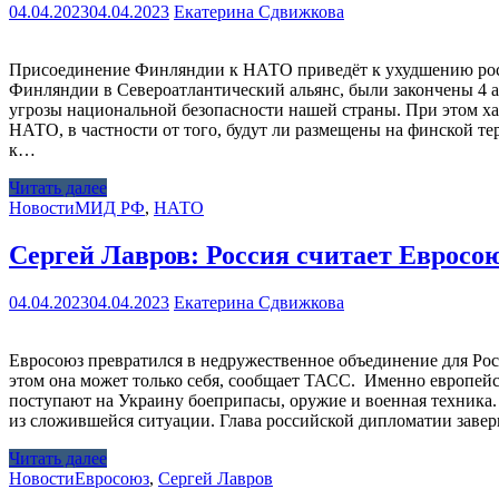
04.04.2023
04.04.2023
Екатерина Сдвижкова
Присоединение Финляндии к НАТО приведёт к ухудшению рос
Финляндии в Североатлантический альянс, были закончены 4 
угрозы национальной безопасности нашей страны. При этом хар
НАТО, в частности от того, будут ли размещены на финской т
к…
Читать далее
Новости
МИД РФ
,
НАТО
Сергей Лавров: Россия считает Еврос
04.04.2023
04.04.2023
Екатерина Сдвижкова
Евросоюз превратился в недружественное объединение для Рос
этом она может только себя, сообщает ТАСС. Именно европейс
поступают на Украину боеприпасы, оружие и военная техника.
из сложившейся ситуации. Глава российской дипломатии завер
Читать далее
Новости
Евросоюз
,
Сергей Лавров