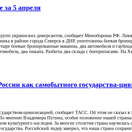
 за 5 апреля
 групп украинских диверсантов, сообщает Минобороны РФ. Лик
ника в районе города Северск в ДНР, уничтожены боевая брони
 четыре боевые бронированные машины, два автомобиля и гауби
мобиль, два пикапа. Разбиты два склада с боеприпасами. На Х
 России как самобытного государства-ци
дарством-цивилизацией, сообщает ТАСС. Об этом он сказал в 
ля. По мнению Владимира Путина, особое положение нашей стра
твом культурного наследия. За многие столетия страна научилас
осударства. Российский лидер заверил, что наша страна сохран