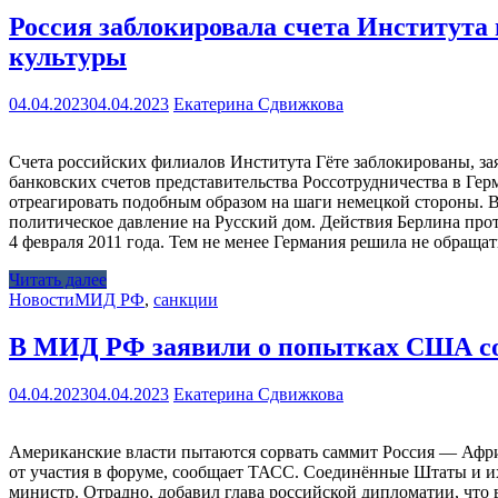
Россия заблокировала счета Института 
культуры
04.04.2023
04.04.2023
Екатерина Сдвижкова
Счета российских филиалов Института Гёте заблокированы, за
банковских счетов представительства Россотрудничества в Гер
отреагировать подобным образом на шаги немецкой стороны. 
политическое давление на Русский дом. Действия Берлина пр
4 февраля 2011 года. Тем не менее Германия решила не обраща
Читать далее
Новости
МИД РФ
,
санкции
В МИД РФ заявили о попытках США со
04.04.2023
04.04.2023
Екатерина Сдвижкова
Американские власти пытаются сорвать саммит Россия — Афри
от участия в форуме, сообщает ТАСС. Соединённые Штаты и и
министр. Отрадно, добавил глава российской дипломатии, что 