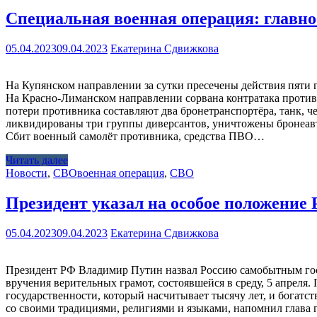
Специальная военная операция: главное
05.04.2023
09.04.2023
Екатерина Сдвижкова
На Купянском направлении за сутки пресечены действия пяти
На Красно-Лиманском направлении сорвана контратака против
потери противника составляют два бронетранспортёра, танк,
ликвидированы три группы диверсантов, уничтожены бронеавто
Сбит военный самолёт противника, средства ПВО…
Читать далее
Новости
,
СВО
военная операция
,
СВО
Президент указал на особое положение
05.04.2023
09.04.2023
Екатерина Сдвижкова
Президент РФ Владимир Путин назвал Россию самобытным госу
вручения верительных грамот, состоявшейся в среду, 5 апре
государственности, который насчитывает тысячу лет, и богатс
со своими традициями, религиями и языками, напомнил глава г