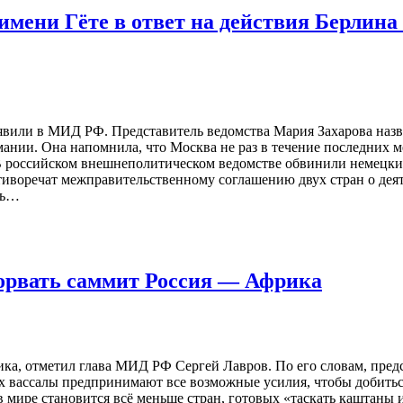
имени Гёте в ответ на действия Берлина
явили в МИД РФ. Представитель ведомства Мария Захарова назв
мании. Она напомнила, что Москва не раз в течение последних м
В российском внешнеполитическом ведомстве обвинили немецкие
отиворечат межправительственному соглашению двух стран о де
ть…
рвать саммит Россия — Африка
ка, отметил глава МИД РФ Сергей Лавров. По его словам, пред
х вассалы предпринимают все возможные усилия, чтобы добитьс
в мире становится всё меньше стран, готовых «таскать каштаны