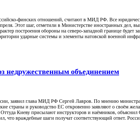
сийско-финских отношений, считают в МИД РФ. Все юридическ
апреля. Этот шаг, отметили в Министерстве иностранных дел, 
актер построения обороны на северо-западной границе будет зав
ерритории ударные системы и элементы натовской военной инфр
оюз недружественным объединением
сии, заявил глава МИД РФ Сергей Лавров. По мнению министра, 
кие страны и руководство ЕС откровенно заявляют о своём жел
 Оттуда Киеву присылают инструкторов и наёмников, объяснил 
ил, что враждебные шаги получат соответствующий ответ. Росси