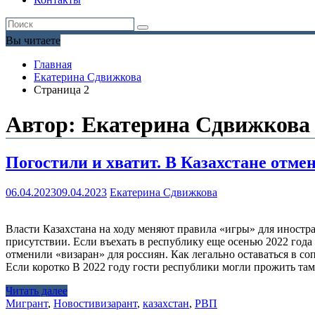
Вы читаете
Главная
Екатерина Сдвижкова
Страница 2
Автор:
Екатерина Сдвижкова
Погостили и хватит. В Казахстане отм
06.04.2023
09.04.2023
Екатерина Сдвижкова
Власти Казахстана на ходу меняют правила «игры» для иностра
присутствии. Если въехать в республику еще осенью 2022 года
отменили «визаран» для россиян. Как легально оставаться в с
Если коротко В 2022 году гости республики могли прожить там
Читать далее
Мигрант
,
Новости
визарант
,
казахстан
,
РВП