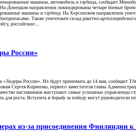
бронированные машины, автомобиль и гаубица, сообщает Миноб
. На Донецком направлении ликвидированы четыре боевые брон
рованные машины и гаубицу. На Херсонском направлении уничт
с боеприпасами. Также уничтожен склад ракетно-артиллерийског
ойгу, российские…
еры России»
рса «Лидеры России». Их будут принимать до 14 мая, сообщает 
ловам Сергея Кириенко, первого заместителя главы Администрац
 качестве наставников выступают самые успешные управленцы с
для роста. Вступить в борьбу за победу могут руководители не
мерах из-за присоединения Финляндии 