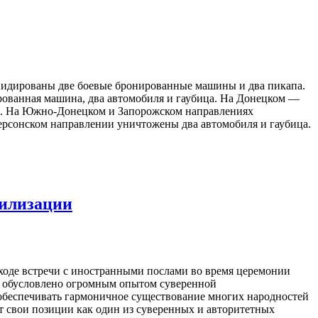
видированы две боевые бронированные машины и два пикапа.
рованная машина, два автомобиля и гаубица. На Донецком —
ца. На Южно-Донецком и Запорожском направлениях
ерсонском направлении уничтожены два автомобиля и гаубица.
вилизации
ходе встречи с иностранными послами во время церемонии
ны обусловлено огромным опытом суверенной
ь обеспечивать гармоничное существование многих народностей
ит свои позиции как один из суверенных и авторитетных