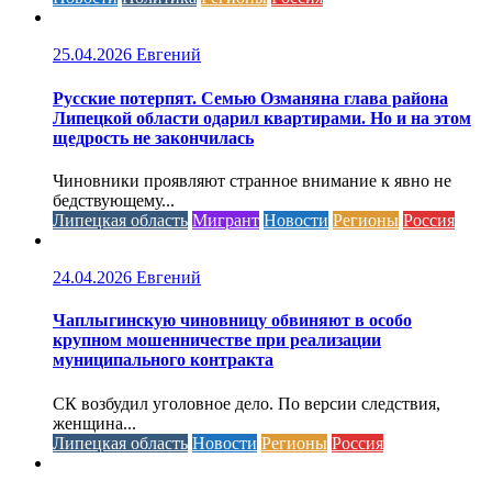
25.04.2026
Евгений
Русские потерпят. Семью Озманяна глава района
Липецкой области одарил квартирами. Но и на этом
щедрость не закончилась
Чиновники проявляют странное внимание к явно не
бедствующему...
Липецкая область
Мигрант
Новости
Регионы
Россия
24.04.2026
Евгений
Чаплыгинскую чиновницу обвиняют в особо
крупном мошенничестве при реализации
муниципального контракта
СК возбудил уголовное дело. По версии следствия,
женщина...
Липецкая область
Новости
Регионы
Россия