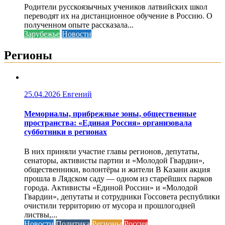
Родители русскоязычных учеников латвийских школ
переводят их на дистанционное обучение в Россию. О
полученном опыте рассказала...
Зарубежье
Новости
Регионы
25.04.2026
Евгений
Мемориалы, прибрежные зоны, общественные
пространства: «Единая Россия» организовала
субботники в регионах
В них приняли участие главы регионов, депутаты,
сенаторы, активисты партии и «Молодой Гвардии»,
общественники, волонтёры и жители В Казани акция
прошла в Лядском саду — одном из старейших парков
города. Активисты «Единой России» и «Молодой
Гвардии», депутаты и сотрудники Госсовета республики
очистили территорию от мусора и прошлогодней
листвы,...
Новости
Политика
Регионы
Россия