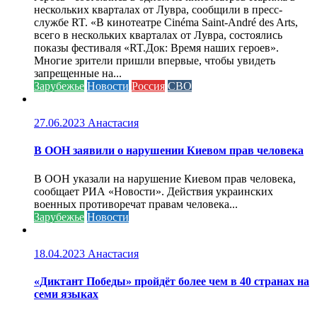
нескольких кварталах от Лувра, сообщили в пресс-
службе RT. «В кинотеатре Cinéma Saint-André des Arts,
всего в нескольких кварталах от Лувра, состоялись
показы фестиваля «RT.Док: Время наших героев».
Многие зрители пришли впервые, чтобы увидеть
запрещенные на...
Зарубежье
Новости
Россия
СВО
27.06.2023
Анастасия
В ООН заявили о нарушении Киевом прав человека
В ООН указали на нарушение Киевом прав человека,
сообщает РИА «Новости». Действия украинских
военных противоречат правам человека...
Зарубежье
Новости
18.04.2023
Анастасия
«Диктант Победы» пройдёт более чем в 40 странах на
семи языках