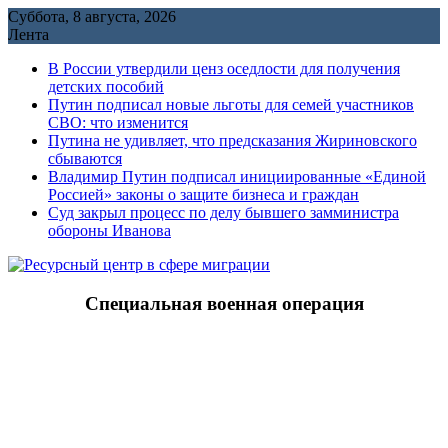
Перейти
Суббота, 8 августа, 2026
к
Лента
содержимому
В России утвердили ценз оседлости для получения
детских пособий
Путин подписал новые льготы для семей участников
СВО: что изменится
Путина не удивляет, что предсказания Жириновского
сбываются
Владимир Путин подписал инициированные «Единой
Россией» законы о защите бизнеса и граждан
Cуд закрыл процесс по делу бывшего замминистра
обороны Иванова
Специальная военная операция