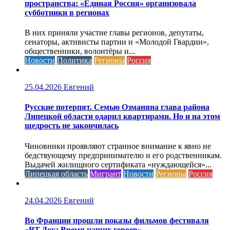
пространства: «Единая Россия» организовала
субботники в регионах
В них приняли участие главы регионов, депутаты,
сенаторы, активисты партии и «Молодой Гвардии»,
общественники, волонтёры и...
Новости
Политика
Регионы
Россия
25.04.2026
Евгений
Русские потерпят. Семью Озманяна глава района
Липецкой области одарил квартирами. Но и на этом
щедрость не закончилась
Чиновники проявляют странное внимание к явно не
бедствующему предпринимателю и его родственникам.
Выдачей жилищного сертификата «нуждающейся»...
Липецкая область
Мигрант
Новости
Регионы
Россия
24.04.2026
Евгений
Во Франции прошли показы фильмов фестиваля
«RT.Док: Время наших героев»