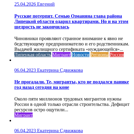
25.04.2026
Евгений
Русские потерпят. Семью Озманяна глава района
Липецкой области одарил квартирами. Но и на этом
щедрость не закончилась
Чиновники проявляют странное внимание к явно не
бедствующему предпринимателю и его родственникам.
Выдачей жилищного сертификата «нуждающейся»...
Липецкая область
Мигрант
Новости
Регионы
Россия
06.04.2023
Екатерина Сдвижкова
Не прогадали. Те, мигранты, кто не поддался панике
год назад сегодня на коне
Около пяти миллионов трудовых мигрантов нужны
России в одной только отрасли строительства. Дефицит
ресурсов остро ощутили...
Мигрант
06.04.2023
Екатерина Сдвижкова