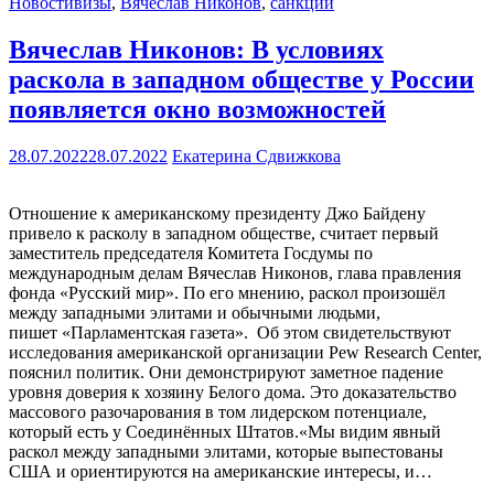
Новости
визы
,
Вячеслав Никонов
,
санкции
Вячеслав Никонов: В условиях
раскола в западном обществе у России
появляется окно возможностей
28.07.2022
28.07.2022
Екатерина Сдвижкова
Отношение к американскому президенту Джо Байдену
привело к расколу в западном обществе, считает первый
заместитель председателя Комитета Госдумы по
международным делам Вячеслав Никонов, глава правления
фонда «Русский мир». По его мнению, раскол произошёл
между западными элитами и обычными людьми,
пишет «Парламентская газета». Об этом свидетельствуют
исследования американской организации Pew Research Center,
пояснил политик. Они демонстрируют заметное падение
уровня доверия к хозяину Белого дома. Это доказательство
массового разочарования в том лидерском потенциале,
который есть у Соединённых Штатов.«Мы видим явный
раскол между западными элитами, которые выпестованы
США и ориентируются на американские интересы, и…