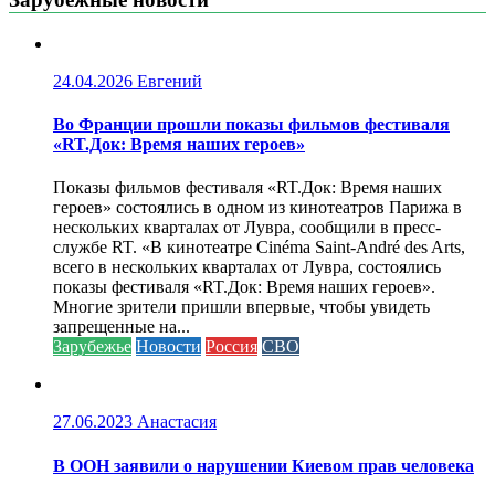
24.04.2026
Евгений
Во Франции прошли показы фильмов фестиваля
«RT.Док: Время наших героев»
Показы фильмов фестиваля «RT.Док: Время наших
героев» состоялись в одном из кинотеатров Парижа в
нескольких кварталах от Лувра, сообщили в пресс-
службе RT. «В кинотеатре Cinéma Saint-André des Arts,
всего в нескольких кварталах от Лувра, состоялись
показы фестиваля «RT.Док: Время наших героев».
Многие зрители пришли впервые, чтобы увидеть
запрещенные на...
Зарубежье
Новости
Россия
СВО
27.06.2023
Анастасия
В ООН заявили о нарушении Киевом прав человека