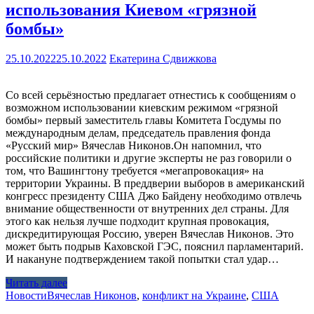
использования Киевом «грязной
бомбы»
25.10.2022
25.10.2022
Екатерина Сдвижкова
Со всей серьёзностью предлагает отнестись к сообщениям о
возможном использовании киевским режимом «грязной
бомбы» первый заместитель главы Комитета Госдумы по
международным делам, председатель правления фонда
«Русский мир» Вячеслав Никонов.Он напомнил, что
российские политики и другие эксперты не раз говорили о
том, что Вашингтону требуется «мегапровокация» на
территории Украины. В преддверии выборов в американский
конгресс президенту США Джо Байдену необходимо отвлечь
внимание общественности от внутренних дел страны. Для
этого как нельзя лучше подходит крупная провокация,
дискредитирующая Россию, уверен Вячеслав Никонов. Это
может быть подрыв Каховской ГЭС, пояснил парламентарий.
И накануне подтверждением такой попытки стал удар…
Читать далее
Новости
Вячеслав Никонов
,
конфликт на Украине
,
США