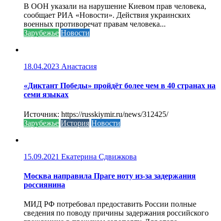
В ООН указали на нарушение Киевом прав человека,
сообщает РИА «Новости». Действия украинских
военных противоречат правам человека...
Зарубежье
Новости
18.04.2023
Анастасия
«Диктант Победы» пройдёт более чем в 40 странах на
семи языках
Источник: https://russkiymir.ru/news/312425/
Зарубежье
История
Новости
15.09.2021
Екатерина Сдвижкова
Москва направила Праге ноту из-за задержания
россиянина
МИД РФ потребовал предоставить России полные
сведения по поводу причины задержания российского