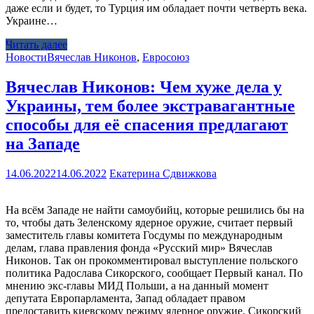
даже если и будет, то Турция им обладает почти четверть века.
Украине…
Читать далее
Новости
Вячеслав Никонов
,
Евросоюз
Вячеслав Никонов: Чем хуже дела у
Украины, тем более экстравагантные
способы для её спасения предлагают
на Западе
14.06.2022
14.06.2022
Екатерина Сдвижкова
На всём Западе не найти самоубийц, которые решились бы на
то, чтобы дать Зеленскому ядерное оружие, считает первый
заместитель главы комитета Госдумы по международным
делам, глава правления фонда «Русский мир» Вячеслав
Никонов. Так он прокомментировал выступление польского
политика Радослава Сикорского, сообщает Первый канал. По
мнению экс-главы МИД Польши, а на данный момент
депутата Европарламента, Запад обладает правом
предоставить киевскому режиму ядерное оружие. Сикорский