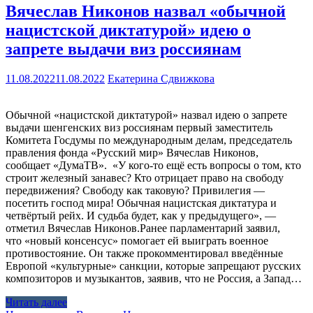
Вячеслав Никонов назвал «обычной
нацистской диктатурой» идею о
запрете выдачи виз россиянам
11.08.2022
11.08.2022
Екатерина Сдвижкова
Обычной «нацистской диктатурой» назвал идею о запрете
выдачи шенгенских виз россиянам первый заместитель
Комитета Госдумы по международным делам, председатель
правления фонда «Русский мир» Вячеслав Никонов,
сообщает «ДумаТВ». «У кого-то ещё есть вопросы о том, кто
строит железный занавес? Кто отрицает право на свободу
передвижения? Свободу как таковую? Привилегия —
посетить господ мира! Обычная нацистская диктатура и
четвёртый рейх. И судьба будет, как у предыдущего», —
отметил Вячеслав Никонов.Ранее парламентарий заявил,
что «новый консенсус» помогает ей выиграть военное
противостояние. Он также прокомментировал введённые
Европой «культурные» санкции, которые запрещают русских
композиторов и музыкантов, заявив, что не Россия, а Запад…
Читать далее