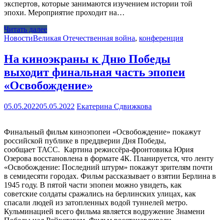
экспертов, которые занимаются изучением истории той
эпохи. Мероприятие проходит на…
Читать далее
Новости
Великая Отечественная война
,
конференция
На киноэкраны к Дню Победы
выходит финальная часть эпопеи
«Освобождение»
05.05.2022
05.05.2022
Екатерина Сдвижкова
Финальный фильм киноэпопеи «Освобождение» покажут
российской публике в преддверии Дня Победы,
сообщает ТАСС. Картина режиссёра-фронтовика Юрия
Озерова восстановлена в формате 4К. Планируется, что ленту
«Освобождение: Последний штурм» покажут зрителям почти
в семидесяти городах. Фильм рассказывает о взятии Берлина в
1945 году. В пятой части эпопеи можно увидеть, как
советские солдаты сражались на берлинских улицах, как
спасали людей из затопленных водой туннелей метро.
Кульминацией всего фильма является водружение Знамени