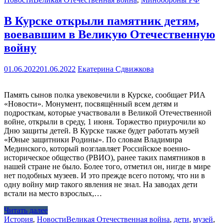
В Курске открыли памятник детям,
воевавшим в Великую Отечественную
войну
01.06.2022
01.06.2022
Екатерина Сдвижкова
Память сынов полка увековечили в Курске, сообщает РИА
«Новости». Монумент, посвящённый всем детям и
подросткам, которые участвовали в Великой Отечественной
войне, открыли в среду, 1 июня. Торжество приурочили ко
Дню защиты детей. В Курске также будет работать музей
«Юные защитники Родины». По словам Владимира
Мединского, который возглавляет Российское военно-
историческое общество (РВИО), ранее таких памятников в
нашей стране не было. Более того, отметил он, нигде в мире
нет подобных музеев. И это прежде всего потому, что ни в
одну войну мир такого явления не знал. На заводах дети
встали на место взрослых,…
Читать далее
История
,
Новости
Великая Отечественная война
,
дети
,
музей
,