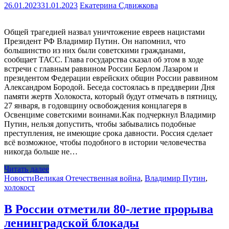
26.01.2023
31.01.2023
Екатерина Сдвижкова
Общей трагедией назвал уничтожение евреев нацистами
Президент РФ Владимир Путин. Он напомнил, что
большинство из них были советскими гражданами,
сообщает ТАСС. Глава государства сказал об этом в ходе
встречи с главным раввином России Берлом Лазаром и
президентом Федерации еврейских общин России раввином
Александром Бородой. Беседа состоялась в преддверии Дня
памяти жертв Холокоста, который будут отмечать в пятницу,
27 января, в годовщину освобождения концлагеря в
Освенциме советскими воинами.Как подчеркнул Владимир
Путин, нельзя допустить, чтобы забывались подобные
преступления, не имеющие срока давности. Россия сделает
всё возможное, чтобы подобного в истории человечества
никогда больше не…
Читать далее
Новости
Великая Отечественная война
,
Владимир Путин
,
холокост
В России отметили 80-летие прорыва
ленинградской блокады