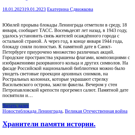
18.01.2023
19.01.2023
Екатерина Сдвижкова
Юбилей прорыва блокады Ленинграда отметили в среду, 18
января, сообщает ТАСС. Восемьдесят лет назад, в 1943 году,
удалось установить связь жителей осаждённого города с
остальной страной. А через год, в конце января 1944 года,
блокаду сняли полностью. К памятной дате в Санкт-
Петербурге приурочено множество различных акций.
Городские пространства украшены флагами, композициями с
изображениями разорванного кольца и других символов. На
фасаде Российской национальной библиотеки можно было
увидеть световые проекции архивных снимков, на
Ростральных колоннах, которые украшают стрелку
Васильевского острова, зажгли факелы. Вечером у стен
Петропавловской крепости прогремел салют. Памятной дате
посвятили и…
Читать далее
Новости
блокада Ленинграда
,
Великая Отечественная война
Хранители памяти истории.