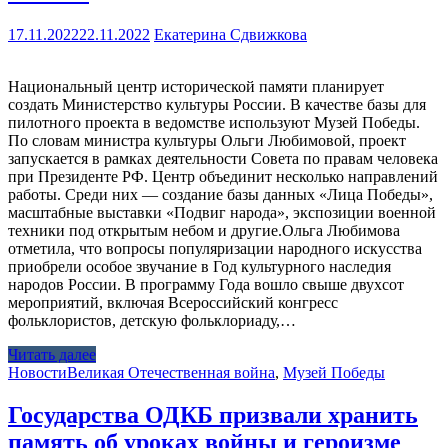
17.11.2022
22.11.2022
Екатерина Сдвижкова
Национальный центр исторической памяти планирует
создать Министерство культуры России. В качестве базы для
пилотного проекта в ведомстве используют Музей Победы.
По словам министра культуры Ольги Любимовой, проект
запускается в рамках деятельности Совета по правам человека
при Президенте РФ. Центр объединит несколько направлений
работы. Среди них — создание базы данных «Лица Победы»,
масштабные выставки «Подвиг народа», экспозиции военной
техники под открытым небом и другие.Ольга Любимова
отметила, что вопросы популяризации народного искусства
приобрели особое звучание в Год культурного наследия
народов России. В программу Года вошло свыше двухсот
мероприятий, включая Всероссийский конгресс
фольклористов, детскую фольклориаду,…
Читать далее
Новости
Великая Отечественная война
,
Музей Победы
Государства ОДКБ призвали хранить
память об уроках войны и героизме