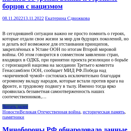
борцов с нацизмом
08.11.2022
13.11.2022
Екатерина Сдвижкова
В сегодняшней ситуации важно не просто помнить о героях,
которые отдали свои жизни за мир для будущих поколений, но
и делать всё возможное для отстаивания принципов,
закреплённых в Уставе ООН по итогам Второй мировой
войны. Об этом говорится в совместном заявлении стран,
входящих в ОДКБ, при принятии проекта резолюции о борьбе
с героизацией нацизма на заседании Третьего комитета
Генассамблеи ООН, сообщает МИД РФ.Победа над
«коричневой чумой» состоялась исключительно благодаря
огромному вкладу народов, которые встали против врага на
фронте, и трудовому подвигу в тылу. Именно тогда ярко
проявилась беззаветная самоотверженность наших
соотечественников,…
Читать далее
Новости
Великая Отечественная война
,
историческая память
,
памятники
Минобороны РФ обнародовало данные