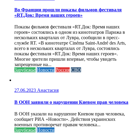
Во Франции прошли показы фильмов фестиваля
«RT.Док: Время наших героев»
Показы фильмов фестиваля «RT.Док: Время наших
героев» состоялись в одном из кинотеатров Парижа в
нескольких кварталах от Лувра, сообщили в пресс-
службе RT. «В кинотеатре Cinéma Saint-André des Arts,
всего в нескольких кварталах от Лувра, состоялись
показы фестиваля «RT.Док: Время наших героев».
Многие зрители пришли впервые, чтобы увидеть
запрещенные на...
Зарубежье
Новости
Россия
СВО
27.06.2023
Анастасия
В ООН заявили о нарушении Киевом прав человека
В ООН указали на нарушение Киевом прав человека,
сообщает РИА «Новости». Действия украинских
военных противоречат правам человека...
Зарубежье
Новости