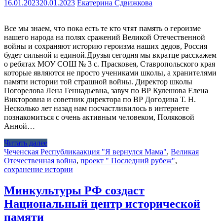
16.01.2023
20.01.2023
Екатерина Сдвижкова
Все мы знаем, что пока есть те кто чтят память о героизме
нашего народа на полях сражений Великой Отечественной
войны и сохраняют историю героизма наших дедов, Россия
будет сильной и единой.Друзья сегодня мы вкратце расскажем
о ребятах МОУ СОШ № 3 с. Прасковея, Ставропольского края
которые являются не просто учениками школы, а хранителями
памяти истории той страшной войны. Директор школы
Погорелова Лена Геннадьевна, завуч по ВР Кулешова Елена
Викторовна и советник директора по ВР Догодина Т. Н.
Несколько лет назад нам посчастливилось в интернете
познакомиться с очень активным человеком, Поляковой
Анной…
Читать далее
Чеченская Республика
акция "Я вернулся Мама"
,
Великая
Отечественная война
,
проект " Последний рубеж"
,
сохранение истории
Минкультуры РФ создаст
Национальный центр исторической
памяти