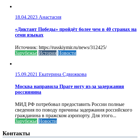
18.04.2023
Анастасия
«Диктант Победы» пройдёт более чем в 40 странах на
семи языках
Источник: https://russkiymir.ru/news/312425/
Зарубежье
История
Новости
15.09.2021
Екатерина Сдвижкова
Москва направила Праге ноту из-за задержания
россиянина
МИД РФ потребовал предоставить России полные
сведения по поводу причины задержания российского
гражданина в пражском аэропорту. Для этого...
Зарубежье
Новости
Контакты