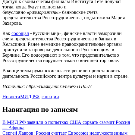
Доступ к своим счетам филиалы Института Гёте получат
тогда, когда будут полностью и
безусловно
«разморожены»
банковские счета
представительства Россотрудничества, подытожила Мария
Захарова.
Как
сообщал
«Русский мир», финские власти заморозили
счета представительства Россотрудничества в банках в
Хельсинки. Ранее немецкие правоохранительные органы
приступили к проверке деятельности Русского дома в
Берлине. Его подозревают в том, что представительство
Россотрудничества нарушает закон о внешней торговле.
В конце зимы румынские власти решили приостановить
деятельность Российского центра культуры и науки в стране.
Источник: https://russkiymir.ru/news/311957/
Новости
МИД РФ
,
санкции
Навигация по записям
В МИД РФ заявили о попытках США сорвать саммит Россия
— Африка
Сергей Лавров: Россия считает Евросоюз недружественным