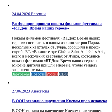
24.04.2026
Евгений
Во Франции прошли показы фильмов фестиваля
«RT.Док: Время наших героев»
Показы фильмов фестиваля «RT.Док: Время наших
героев» состоялись в одном из кинотеатров Парижа в
нескольких кварталах от Лувра, сообщили в пресс-
службе RT. «В кинотеатре Cinéma Saint-André des Arts,
всего в нескольких кварталах от Лувра, состоялись
показы фестиваля «RT.Док: Время наших героев».
Многие зрители пришли впервые, чтобы увидеть
запрещенные на...
Зарубежье
Новости
Россия
СВО
27.06.2023
Анастасия
В ООН заявили о нарушении Киевом прав человека
В ООН указали на нарушение Киевом прав человека,