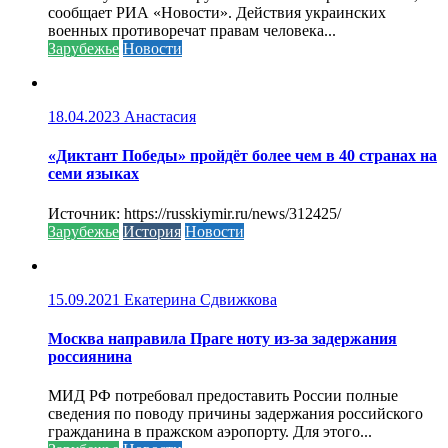
сообщает РИА «Новости». Действия украинских
военных противоречат правам человека...
Зарубежье
Новости
18.04.2023
Анастасия
«Диктант Победы» пройдёт более чем в 40 странах на
семи языках
Источник: https://russkiymir.ru/news/312425/
Зарубежье
История
Новости
15.09.2021
Екатерина Сдвижкова
Москва направила Праге ноту из-за задержания
россиянина
МИД РФ потребовал предоставить России полные
сведения по поводу причины задержания российского
гражданина в пражском аэропорту. Для этого...