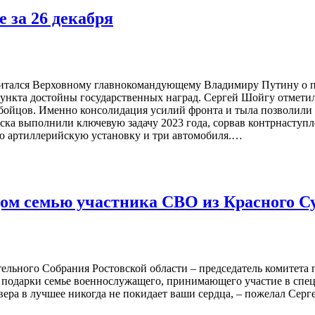
 за 26 декабря
тчитался Верховному главнокомандующему Владимиру Путину о
пункта достойны государственных наград. Сергей Шойгу отметил
 бойцов. Именно консолидация усилий фронта и тыла позволили
йска выполнили ключевую задачу 2023 года, сорвав контрнаступ
ую артиллерийскую установку и три автомобиля.…
дом семью участника СВО из Красного С
ательного Собрания Ростовской области – председатель комит
одарки семье военнослужащего, принимающего участие в специ
ера в лучшее никогда не покидает ваши сердца, – пожелал Сергей