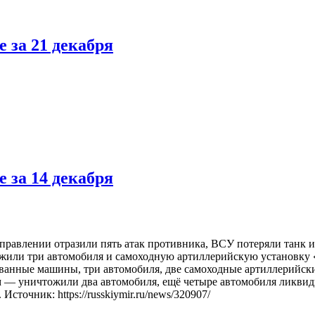
 за 21 декабря
 за 14 декабря
направлении отразили пять атак противника, ВСУ потеряли тан
жили три автомобиля и самоходную артиллерийскую установку 
рованные машины, три автомобиля, две самоходные артиллерийс
м — уничтожили два автомобиля, ещё четыре автомобиля ликви
сточник: https://russkiymir.ru/news/320907/