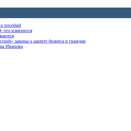
их пособий
: что изменится
ываются
ией» законы о защите бизнеса и граждан
оны Иванова