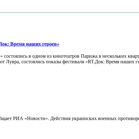
ок: Время наших героев»
 состоялись в одном из кинотеатров Парижа в нескольких кварт
лах от Лувра, состоялись показы фестиваля «RT.Док: Время наших
бщает РИА «Новости». Действия украинских военных противореч