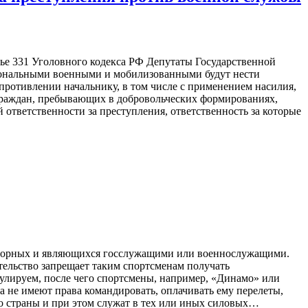
тье 331 Уголовного кодекса РФ Депутаты Государственной
сиональными военными и мобилизованными будут нести
опротивлении начальнику, в том числе с применением насилия,
граждан, пребывающих в добровольческих формированиях,
й ответственности за преступления, ответственность за которые
 сборных и являющихся госслужащими или военнослужащими.
тельство запрещает таким спортсменам получать
улируем, после чего спортсмены, например, «Динамо» или
 не имеют права командировать, оплачивать ему перелеты,
во страны и при этом служат в тех или иных силовых…