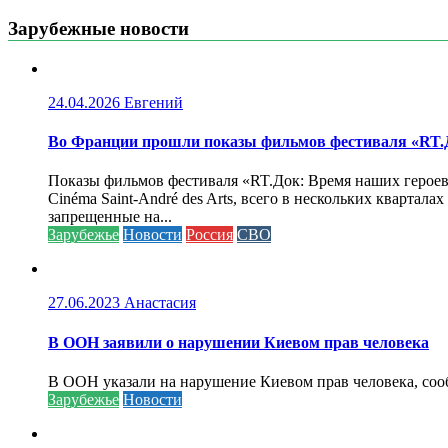
Зарубежные новости
24.04.2026
Евгений
Во Франции прошли показы фильмов фестиваля «RT.Д
Показы фильмов фестиваля «RT.Док: Время наших героев»
Cinéma Saint-André des Arts, всего в нескольких кварта
запрещенные на...
Зарубежье
Новости
Россия
СВО
27.06.2023
Анастасия
В ООН заявили о нарушении Киевом прав человека
В ООН указали на нарушение Киевом прав человека, соо
Зарубежье
Новости