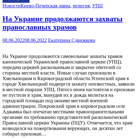
Читать далее
Новости
Киево-Печерская лавра
,
религия
,
УПЦ
На Украине продолжаются захваты
православных храмов
08.06.2022
08.06.2022
Екатерина Сдвижкова
На Украине продолжаются самовольные захваты храмов
канонической Украинской православной церкви (УПЦ),
передача церквей раскольникам и закрытие обителей со
стороны местной власти. Новые случаи произошли в
Хмельницком и Кировоградской области.Успенский храм в
городе Хмельницкий подвергся захвату неизвестных, заявили
в местной епархии УПЦ. Пятого июня настоятеля и прихожан
не пустили в храм, вынудив их в дождь молиться на
городской площади под окнами местной военной
администрации. Покровский храм в кировоградском селе
Аджамка был опечатан местными правоохранительными
органами по требованию представителей раскольнической
Православной церкви Украины (ПЦУ). Отмечается, что храм
возводился на пожертвования верующих, он десятки лет
собирал прихожан…