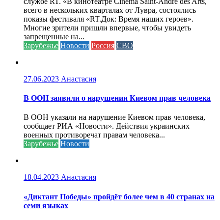
службе RT. «В кинотеатре Cinéma Saint-André des Arts,
всего в нескольких кварталах от Лувра, состоялись
показы фестиваля «RT.Док: Время наших героев».
Многие зрители пришли впервые, чтобы увидеть
запрещенные на...
Зарубежье
Новости
Россия
СВО
27.06.2023
Анастасия
В ООН заявили о нарушении Киевом прав человека
В ООН указали на нарушение Киевом прав человека,
сообщает РИА «Новости». Действия украинских
военных противоречат правам человека...
Зарубежье
Новости
18.04.2023
Анастасия
«Диктант Победы» пройдёт более чем в 40 странах на
семи языках