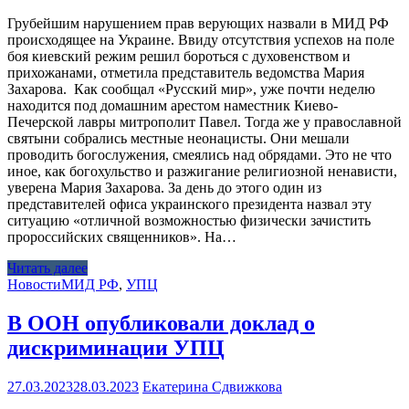
Грубейшим нарушением прав верующих назвали в МИД РФ
происходящее на Украине. Ввиду отсутствия успехов на поле
боя киевский режим решил бороться с духовенством и
прихожанами, отметила представитель ведомства Мария
Захарова. Как сообщал «Русский мир», уже почти неделю
находится под домашним арестом наместник Киево-
Печерской лавры митрополит Павел. Тогда же у православной
святыни собрались местные неонацисты. Они мешали
проводить богослужения, смеялись над обрядами. Это не что
иное, как богохульство и разжигание религиозной ненависти,
уверена Мария Захарова. За день до этого один из
представителей офиса украинского президента назвал эту
ситуацию «отличной возможностью физически зачистить
пророссийских священников». На…
Читать далее
Новости
МИД РФ
,
УПЦ
В ООН опубликовали доклад о
дискриминации УПЦ
27.03.2023
28.03.2023
Екатерина Сдвижкова