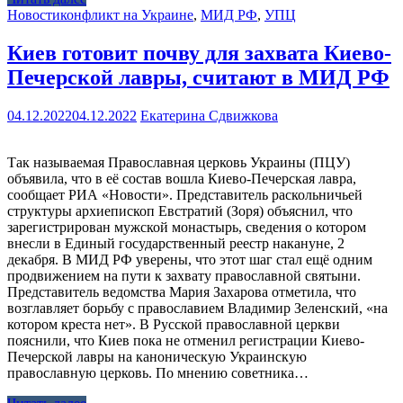
Новости
конфликт на Украине
,
МИД РФ
,
УПЦ
Киев готовит почву для захвата Киево-
Печерской лавры, считают в МИД РФ
04.12.2022
04.12.2022
Екатерина Сдвижкова
Так называемая Православная церковь Украины (ПЦУ)
объявила, что в её состав вошла Киево-Печерская лавра,
сообщает РИА «Новости». Представитель раскольничьей
структуры архиепископ Евстратий (Зоря) объяснил, что
зарегистрирован мужской монастырь, сведения о котором
внесли в Единый государственный реестр накануне, 2
декабря. В МИД РФ уверены, что этот шаг стал ещё одним
продвижением на пути к захвату православной святыни.
Представитель ведомства Мария Захарова отметила, что
возглавляет борьбу с православием Владимир Зеленский, «на
котором креста нет». В Русской православной церкви
пояснили, что Киев пока не отменил регистрации Киево-
Печерской лавры на каноническую Украинскую
православную церковь. По мнению советника…