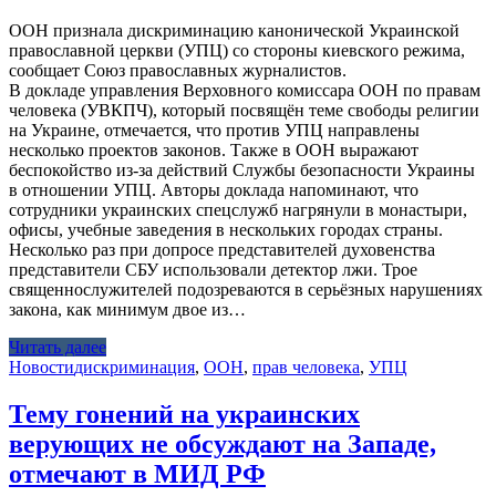
ООН признала дискриминацию канонической Украинской
православной церкви (УПЦ) со стороны киевского режима,
сообщает Союз православных журналистов.
В докладе управления Верховного комиссара ООН по правам
человека (УВКПЧ), который посвящён теме свободы религии
на Украине, отмечается, что против УПЦ направлены
несколько проектов законов. Также в ООН выражают
беспокойство из-за действий Службы безопасности Украины
в отношении УПЦ. Авторы доклада напоминают, что
сотрудники украинских спецслужб нагрянули в монастыри,
офисы, учебные заведения в нескольких городах страны.
Несколько раз при допросе представителей духовенства
представители СБУ использовали детектор лжи. Трое
священнослужителей подозреваются в серьёзных нарушениях
закона, как минимум двое из…
Читать далее
Новости
дискриминация
,
ООН
,
прав человека
,
УПЦ
Тему гонений на украинских
верующих не обсуждают на Западе,
отмечают в МИД РФ