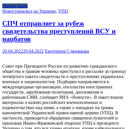
Читать далее
Новости
раскол на Украине
,
УПЦ
СПЧ отправляет за рубеж
свидетельства преступлений ВСУ и
нацбатов
20.04.2022
20.04.2022
Екатерина Сдвижкова
Совет при Президенте России по развитию гражданского
общества и правам человека приступил к рассылке за границу
четвёртого пакета свидетельств о преступлениях украинских
военных и националистов. Подборки направляются в
международные организации, посольства иностранных
государств, зарубежным политикам, дипломатам и
работникам СМИ, сообщает РИА «Новости». В пакет вошли
материалы о казнях российских военнопленных и
издевательствах над ними, а также о нападках на храмы
канонической Украинской православной церкви (УПЦ). В
частности, приводится обращение священнослужителей и
прихожан Ивано-Франковской епархии УПЦ к президенту
Украины о том, что все храмы епархии, кроме кафедрального,