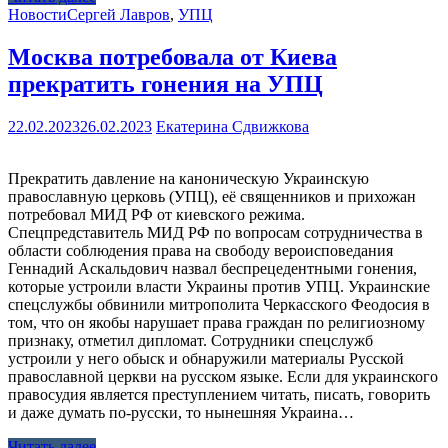
Новости
Сергей Лавров
,
УПЦ
Москва потребовала от Киева
прекратить гонения на УПЦ
22.02.2023
26.02.2023
Екатерина Сдвижкова
Прекратить давление на каноническую Украинскую
православную церковь (УПЦ), её священников и прихожан
потребовал МИД РФ от киевского режима.
Спецпредставитель МИД РФ по вопросам сотрудничества в
области соблюдения права на свободу вероисповедания
Геннадий Аскальдович назвал беспрецедентными гонения,
которые устроили власти Украины против УПЦ. Украинские
спецслужбы обвинили митрополита Черкасского Феодосия в
том, что он якобы нарушает права граждан по религиозному
признаку, отметил дипломат. Сотрудники спецслужб
устроили у него обыск и обнаружили материалы Русской
православной церкви на русском языке. Если для украинского
правосудия является преступлением читать, писать, говорить
и даже думать по-русски, то нынешняя Украина…
Читать далее