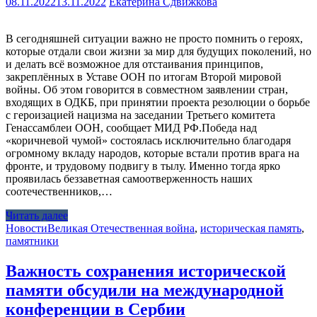
08.11.2022
13.11.2022
Екатерина Сдвижкова
В сегодняшней ситуации важно не просто помнить о героях,
которые отдали свои жизни за мир для будущих поколений, но
и делать всё возможное для отстаивания принципов,
закреплённых в Уставе ООН по итогам Второй мировой
войны. Об этом говорится в совместном заявлении стран,
входящих в ОДКБ, при принятии проекта резолюции о борьбе
с героизацией нацизма на заседании Третьего комитета
Генассамблеи ООН, сообщает МИД РФ.Победа над
«коричневой чумой» состоялась исключительно благодаря
огромному вкладу народов, которые встали против врага на
фронте, и трудовому подвигу в тылу. Именно тогда ярко
проявилась беззаветная самоотверженность наших
соотечественников,…
Читать далее
Новости
Великая Отечественная война
,
историческая память
,
памятники
Важность сохранения исторической
памяти обсудили на международной
конференции в Сербии