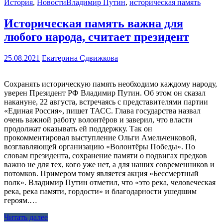
История
,
Новости
Владимир Путин
,
историческая память
Историческая память важна для
любого народа, считает президент
25.08.2021
Екатерина Сдвижкова
Сохранять историческую память необходимо каждому народу,
уверен Президент РФ Владимир Путин. Об этом он сказал
накануне, 22 августа, встречаясь с представителями партии
«Единая Россия», пишет ТАСС. Глава государства назвал
очень важной работу волонтёров и заверил, что власти
продолжат оказывать ей поддержку. Так он
прокомментировал выступление Ольги Амельченковой,
возглавляющей организацию «Волонтёры Победы». По
словам президента, сохранение памяти о подвигах предков
важно не для тех, кого уже нет, а для наших современников и
потомков. Примером тому является акция «Бессмертный
полк». Владимир Путин отметил, что «это река, человеческая
река, река памяти, гордости» и благодарности ушедшим
героям.…
Читать далее