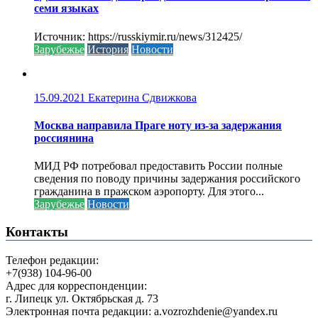
семи языках
Источник: https://russkiymir.ru/news/312425/
Зарубежье
История
Новости
15.09.2021
Екатерина Сдвижкова
Москва направила Праге ноту из-за задержания
россиянина
МИД РФ потребовал предоставить России полные
сведения по поводу причины задержания российского
гражданина в пражском аэропорту. Для этого...
Зарубежье
Новости
Контакты
Телефон редакции:
+7(938) 104-96-00
Адрес для корреспонденции:
г. Липецк ул. Октябрьская д. 73
Электронная почта редакции: a.vozrozhdenie@yandex.ru