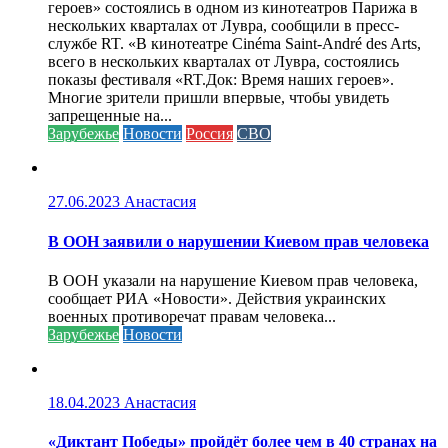
героев» состоялись в одном из кинотеатров Парижа в
нескольких кварталах от Лувра, сообщили в пресс-
службе RT. «В кинотеатре Cinéma Saint-André des Arts,
всего в нескольких кварталах от Лувра, состоялись
показы фестиваля «RT.Док: Время наших героев».
Многие зрители пришли впервые, чтобы увидеть
запрещенные на...
Зарубежье
Новости
Россия
СВО
27.06.2023
Анастасия
В ООН заявили о нарушении Киевом прав человека
В ООН указали на нарушение Киевом прав человека,
сообщает РИА «Новости». Действия украинских
военных противоречат правам человека...
Зарубежье
Новости
18.04.2023
Анастасия
«Диктант Победы» пройдёт более чем в 40 странах на