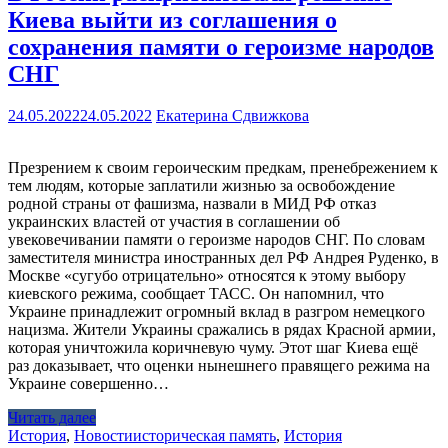
Киева выйти из соглашения о
сохранения памяти о героизме народов
СНГ
24.05.2022
24.05.2022
Екатерина Сдвижкова
Презрением к своим героическим предкам, пренебрежением к
тем людям, которые заплатили жизнью за освобождение
родной страны от фашизма, назвали в МИД РФ отказ
украинских властей от участия в соглашении об
увековечивании памяти о героизме народов СНГ. По словам
заместителя министра иностранных дел РФ Андрея Руденко, в
Москве «сугубо отрицательно» относятся к этому выбору
киевского режима, сообщает ТАСС. Он напомнил, что
Украине принадлежит огромный вклад в разгром немецкого
нацизма. Жители Украины сражались в рядах Красной армии,
которая уничтожила коричневую чуму. Этот шаг Киева ещё
раз доказывает, что оценки нынешнего правящего режима на
Украине совершенно…
Читать далее
История
,
Новости
историческая память
,
История