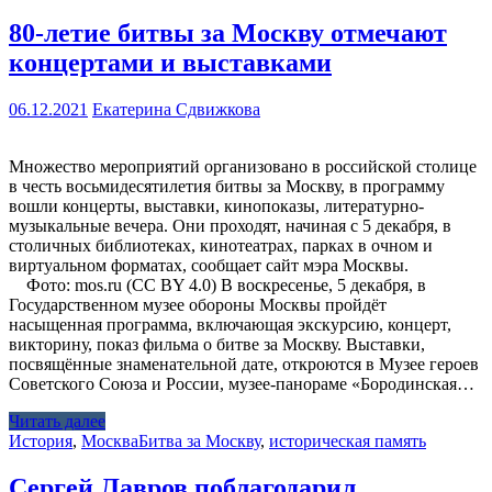
80-летие битвы за Москву отмечают
концертами и выставками
06.12.2021
Екатерина Сдвижкова
Множество мероприятий организовано в российской столице
в честь восьмидесятилетия битвы за Москву, в программу
вошли концерты, выставки, кинопоказы, литературно-
музыкальные вечера. Они проходят, начиная с 5 декабря, в
столичных библиотеках, кинотеатрах, парках в очном и
виртуальном форматах, сообщает сайт мэра Москвы.
Фото: mos.ru (CC BY 4.0) В воскресенье, 5 декабря, в
Государственном музее обороны Москвы пройдёт
насыщенная программа, включающая экскурсию, концерт,
викторину, показ фильма о битве за Москву. Выставки,
посвящённые знаменательной дате, откроются в Музее героев
Советского Союза и России, музее-панораме «Бородинская…
Читать далее
История
,
Москва
Битва за Москву
,
историческая память
Сергей Лавров поблагодарил