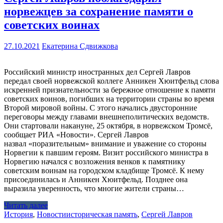
норвежцев за сохранение памяти о
советских воинах
27.10.2021
Екатерина Сдвижкова
Российский министр иностранных дел Сергей Лавров
передал своей норвежской коллеге Анникен Хюитфельд слова
искренней признательности за бережное отношение к памяти
советских воинов, погибших на территории страны во время
Второй мировой войны. С этого начались двусторонние
переговоры между главами внешнеполитических ведомств.
Они стартовали накануне, 25 октября, в норвежском Тромсё,
сообщает РИА «Новости». Сергей Лавров
назвал «поразительным» внимание и уважение со стороны
Норвегии к павшим героям. Визит российского министра в
Норвегию начался с возложения венков к памятнику
советским воинам на городском кладбище Тромсё. К нему
присоединилась и Анникен Хюитфельд. Позднее она
выразила уверенность, что многие жители страны…
Читать далее
История
,
Новости
историческая память
,
Сергей Лавров