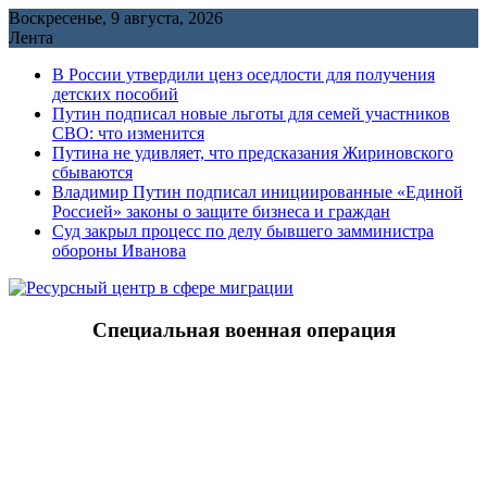
Перейти
Воскресенье, 9 августа, 2026
к
Лента
содержимому
В России утвердили ценз оседлости для получения
детских пособий
Путин подписал новые льготы для семей участников
СВО: что изменится
Путина не удивляет, что предсказания Жириновского
сбываются
Владимир Путин подписал инициированные «Единой
Россией» законы о защите бизнеса и граждан
Cуд закрыл процесс по делу бывшего замминистра
обороны Иванова
Специальная военная операция