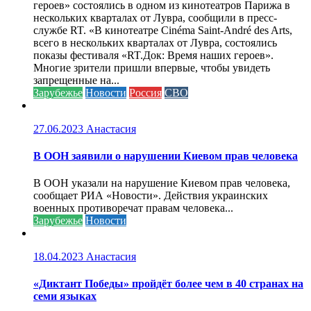
героев» состоялись в одном из кинотеатров Парижа в
нескольких кварталах от Лувра, сообщили в пресс-
службе RT. «В кинотеатре Cinéma Saint-André des Arts,
всего в нескольких кварталах от Лувра, состоялись
показы фестиваля «RT.Док: Время наших героев».
Многие зрители пришли впервые, чтобы увидеть
запрещенные на...
Зарубежье
Новости
Россия
СВО
27.06.2023
Анастасия
В ООН заявили о нарушении Киевом прав человека
В ООН указали на нарушение Киевом прав человека,
сообщает РИА «Новости». Действия украинских
военных противоречат правам человека...
Зарубежье
Новости
18.04.2023
Анастасия
«Диктант Победы» пройдёт более чем в 40 странах на
семи языках