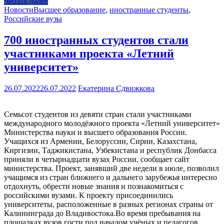
Читать далее
Новости
Высшее образование
,
иностранные студенты
,
Российские вузы
700 иностранных студентов стали
участниками проекта «Летний
университет»
26.07.2022
26.07.2022
Екатерина Сдвижкова
Семьсот студентов из девяти стран стали участниками
международного молодёжного проекта «Летний университет»
Министерства науки и высшего образования России.
Учащихся из Армении, Белоруссии, Сирии, Казахстана,
Киргизии, Таджикистана, Узбекистана и республик Донбасса
приняли в четырнадцати вузах России, сообщает сайт
министерства. Проект, занявший две недели в июле, позволил
учащимся из стран ближнего и дальнего зарубежья интересно
отдохнуть, обрести новые знания и познакомиться с
российскими вузами. К проекту присоединились
университеты, расположенные в разных регионах страны от
Калининграда до Владивостока.Во время пребывания на
площадках вузов гости под началом учёных и педагогов