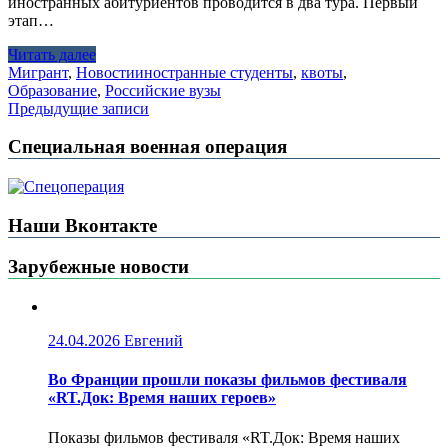
иностранных абитуриентов проводится в два тура. Первый
этап…
Читать далее
Мигрант
,
Новости
иностранные студенты
,
квоты
,
Образование
,
Российские вузы
Навигация
Предыдущие записи
по
Специальная военная операция
записям
Наши Вконтакте
Зарубежные новости
24.04.2026
Евгений
Во Франции прошли показы фильмов фестиваля
«RT.Док: Время наших героев»
Показы фильмов фестиваля «RT.Док: Время наших