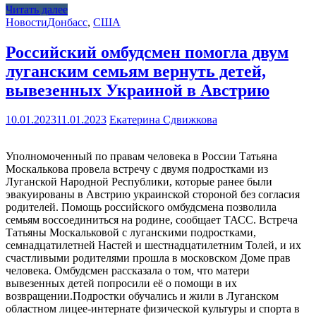
Читать далее
Новости
Донбасс
,
США
Российский омбудсмен помогла двум
луганским семьям вернуть детей,
вывезенных Украиной в Австрию
10.01.2023
11.01.2023
Екатерина Сдвижкова
Уполномоченный по правам человека в России Татьяна
Москалькова провела встречу с двумя подростками из
Луганской Народной Республики, которые ранее были
эвакуированы в Австрию украинской стороной без согласия
родителей. Помощь российского омбудсмена позволила
семьям воссоединиться на родине, сообщает ТАСС. Встреча
Татьяны Москальковой с луганскими подростками,
семнадцатилетней Настей и шестнадцатилетним Толей, и их
счастливыми родителями прошла в московском Доме прав
человека. Омбудсмен рассказала о том, что матери
вывезенных детей попросили её о помощи в их
возвращении.Подростки обучались и жили в Луганском
областном лицее-интернате физической культуры и спорта в