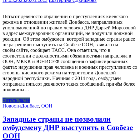
18.03.2023
20.03.2023
Екатерина Сдвижкова
Пятьсот девяносто обращений о преступлениях киевского
режима в отношении жителей Донбасса, направленных
уполномоченной по правам человека ДНР Дарьей Морозовой
в адрес международных организаций, не получили должной
реакции. Об этом омбудсмен, которой западные страны ранее
не разрешили выступить на Совбезе ООН, заявила на
своём сайте, сообщает ТАСС. Она отметила, что в
соответствии с должностными обязанностями направляла в
ООН, МККК и ЮНИСЕФ сообщения о зафиксированных
фактах нарушения прав человека и военных преступлениях со
стороны киевского режима на территории Донецкой
народной республики. Начиная с 2014 года, омбудсмен
отправила пятьсот девяносто таких сообщений, причём более
половины…
Читать далее
Новости
Донбасс
,
ООН
Западные страны не позволили
омбудсмену ДНР выступить в Совбезе
ООН