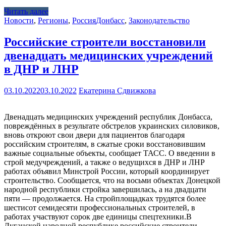
Читать далее
Новости
,
Регионы
,
Россия
Донбасс
,
Законодательство
Российские строители восстановили
двенадцать медицинских учреждений
в ДНР и ЛНР
03.10.2022
03.10.2022
Екатерина Сдвижкова
Двенадцать медицинских учреждений республик Донбасса,
повреждённых в результате обстрелов украинских силовиков,
вновь откроют свои двери для пациентов благодаря
российским строителям, в сжатые сроки восстановившим
важные социальные объекты, сообщает ТАСС. О введении в
строй медучреждений, а также о ведущихся в ДНР и ЛНР
работах объявил Минстрой России, который координирует
строительство. Сообщается, что на восьми объектах Донецкой
народной республики стройка завершилась, а на двадцати
пяти — продолжается. На стройплощадках трудятся более
шестисот семидесяти профессиональных строителей, в
работах участвуют сорок две единицы спецтехники.В
Луганской народной республике российские строители