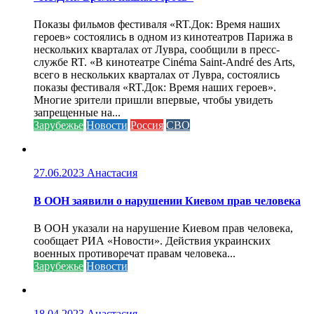
Показы фильмов фестиваля «RT.Док: Время наших
героев» состоялись в одном из кинотеатров Парижа в
нескольких кварталах от Лувра, сообщили в пресс-
службе RT. «В кинотеатре Cinéma Saint-André des Arts,
всего в нескольких кварталах от Лувра, состоялись
показы фестиваля «RT.Док: Время наших героев».
Многие зрители пришли впервые, чтобы увидеть
запрещенные на...
Зарубежье
Новости
Россия
СВО
27.06.2023
Анастасия
В ООН заявили о нарушении Киевом прав человека
В ООН указали на нарушение Киевом прав человека,
сообщает РИА «Новости». Действия украинских
военных противоречат правам человека...
Зарубежье
Новости
18.04.2023
Анастасия