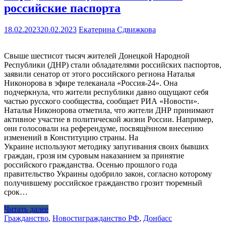
российские паспорта
18.02.2023
20.02.2023
Екатерина Сдвижкова
Свыше шестисот тысяч жителей Донецкой Народной
Республики (ДНР) стали обладателями российских паспортов,
заявили сенатор от этого российского региона Наталья
Никонорова в эфире телеканала «Россия-24». Она
подчеркнула, что жители республики давно ощущают себя
частью русского сообщества, сообщает РИА «Новости».
Наталья Никонорова отметила, что жители ДНР принимают
активное участие в политической жизни России. Например,
они голосовали на референдуме, посвящённом внесению
изменений в Конституцию страны. На
Украине используют методику запугивания своих бывших
граждан, грозя им суровым наказанием за принятие
российского гражданства. Осенью прошлого года
правительство Украины одобрило закон, согласно которому
получившему российское гражданство грозит тюремный
срок…
Читать далее
Гражданство
,
Новости
гражданство РФ
,
Донбасс