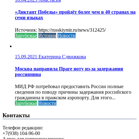
«Диктант Победы» пройдёт более чем в 40 странах на
семи языках
Источник: https://russkiymir.ru/news/312425/
Зарубежье
История
Новости
15.09.2021
Екатерина Сдвижкова
Москва направила Праге ноту из-за задержания
россиянина
МИД РФ потребовал предоставить России полные
сведения по поводу причины задержания российского
гражданина в пражском аэропорту. Для этого...
Зарубежье
Новости
Контакты
Телефон редакции:
+7(938) 104-96-00
Адрес для корреспонденции: