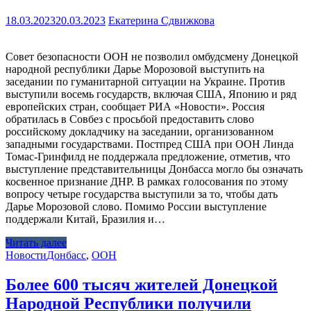
18.03.2023
20.03.2023
Екатерина Сдвижкова
Совет безопасности ООН не позволил омбудсмену Донецкой
народной республики Дарье Морозовой выступить на
заседании по гуманитарной ситуации на Украине. Против
выступили восемь государств, включая США, Японию и ряд
европейских стран, сообщает РИА «Новости». Россия
обратилась в Совбез с просьбой предоставить слово
российскому докладчику на заседании, организованном
западными государствами. Постпред США при ООН Линда
Томас-Гринфилд не поддержала предложение, отметив, что
выступление представительницы Донбасса могло бы означать
косвенное признание ДНР. В рамках голосования по этому
вопросу четыре государства выступили за то, чтобы дать
Дарье Морозовой слово. Помимо России выступление
поддержали Китай, Бразилия и…
Читать далее
Новости
Донбасс
,
ООН
Более 600 тысяч жителей Донецкой
Народной Республики получили