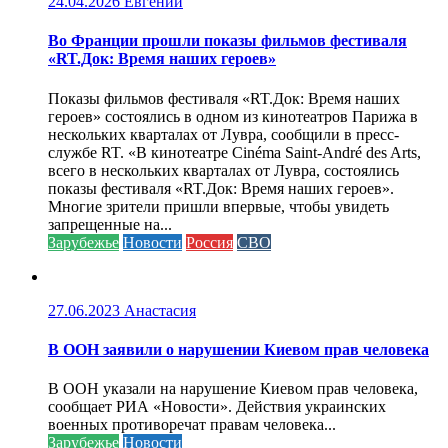
24.04.2026
Евгений
Во Франции прошли показы фильмов фестиваля
«RT.Док: Время наших героев»
Показы фильмов фестиваля «RT.Док: Время наших
героев» состоялись в одном из кинотеатров Парижа в
нескольких кварталах от Лувра, сообщили в пресс-
службе RT. «В кинотеатре Cinéma Saint-André des Arts,
всего в нескольких кварталах от Лувра, состоялись
показы фестиваля «RT.Док: Время наших героев».
Многие зрители пришли впервые, чтобы увидеть
запрещенные на...
Зарубежье
Новости
Россия
СВО
27.06.2023
Анастасия
В ООН заявили о нарушении Киевом прав человека
В ООН указали на нарушение Киевом прав человека,
сообщает РИА «Новости». Действия украинских
военных противоречат правам человека...
Зарубежье
Новости