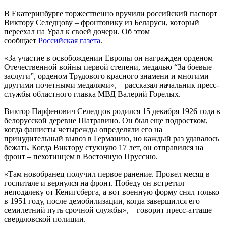
В Екатеринбурге торжественно вручили российский паспорт
Виктору Селедцову – фронтовику из Беларуси, который
переехал на Урал к своей дочери. Об этом
сообщает
Российская газета
.
«За участие в освобождении Европы он награжден орденом
Отечественной войны первой степени, медалью “За боевые
заслуги”, орденом Трудового красного знамени и многими
другими почетными медалями», – рассказал начальник пресс-
службы областного главка МВД Валерий Горелых.
Виктор Парфенович Селедцов родился 15 декабря 1926 года в
белорусской деревне Шатравино. Он был еще подростком,
когда фашисты четырежды определяли его на
принудительный вывоз в Германию, но каждый раз удавалось
бежать. Когда Виктору стукнуло 17 лет, он отправился на
фронт – пехотинцем в Восточную Пруссию.
«Там новобранец получил первое ранение. Провел месяц в
госпитале и вернулся на фронт. Победу он встретил
неподалеку от Кенигсберга, а вот военную форму снял только
в 1951 году, после демобилизации, когда завершился его
семилетний путь срочной службы», – говорит пресс-атташе
свердловской полиции.