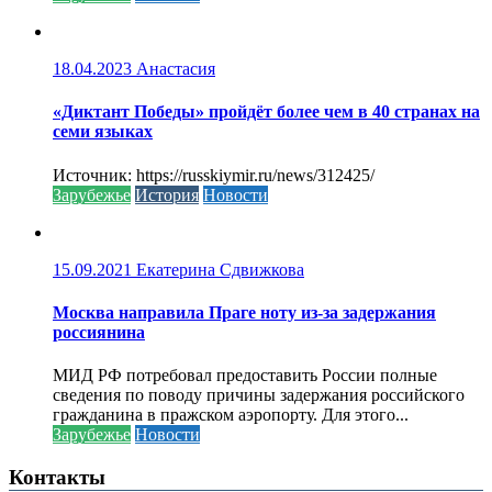
18.04.2023
Анастасия
«Диктант Победы» пройдёт более чем в 40 странах на
семи языках
Источник: https://russkiymir.ru/news/312425/
Зарубежье
История
Новости
15.09.2021
Екатерина Сдвижкова
Москва направила Праге ноту из-за задержания
россиянина
МИД РФ потребовал предоставить России полные
сведения по поводу причины задержания российского
гражданина в пражском аэропорту. Для этого...
Зарубежье
Новости
Контакты