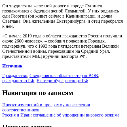
Он трудился на железной дороге в городе Лунинец,
познакомился с будущей женой Людмилой. У них родились
сын Георгий (он живет сейчас в Калининграде), и дочка
Светлана. Она жительница Екатеринбурга, и отец перебрался
к ней.
«С начала 2019 года в области гражданство России получили
около 2600 человек», – сообщил полковник Горелых,
подчеркнув, что с 1993 года пятидесяти ветеранам Великой
Отечественной войны, переехавшим на Средний Урал,
представители МВД вручили паспорта РФ.
Источник
Гражданство
,
Свердловская область
ветеран ВОВ
,
гражданство РФ
,
Екатеринбург
,
паспорт РФ
Навигация по записям
Проект изменений в программу переселения
соотечественников
Россия и Иран: соглашение об упрощении визового режима
Похожие записи