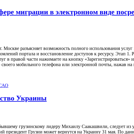
сфере миграции в электронном виде поср
 Москве разъясняет возможность полного использования услуг 
ений портала и восстановление доступов к ресурсу. Этап 1. Р
осуслуг в правой части нажимаете на кнопку «Зарегистрироватьс
 номер своего мобильного телефона или электронной почты, нажав 
САО
нство Украины
вшему грузинскому лидеру Михаилу Саакашвили, следует из ука
ший президент Грузии может вернутся на Украину 31 мая. По да