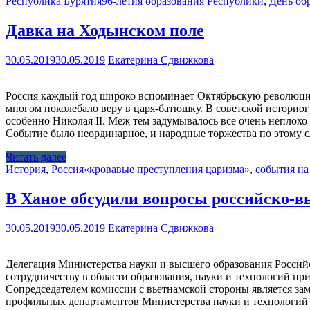
Республика Бурятия
96-летия образования Республики
,
День об
Давка на Ходынском поле
30.05.2019
30.05.2019
Екатерина Сдвижкова
Россия каждый год широко вспоминает Октябрьскую революцию,
многом поколебало веру в царя-батюшку. В советской историо
особенно Николая II. Меж тем задумывалось все очень неплохо 
Событие было неординарное, и народные торжества по этому
Читать далее
История
,
Россия
«кровавые преступления царизма»
,
события на
В Ханое обсудили вопросы российско-вь
30.05.2019
30.05.2019
Екатерина Сдвижкова
Делегация Министерства науки и высшего образования Россий
сотрудничеству в области образования, науки и технологий пр
Сопредседателем комиссии с вьетнамской стороны является за
профильных департаментов Министерства науки и технологий 