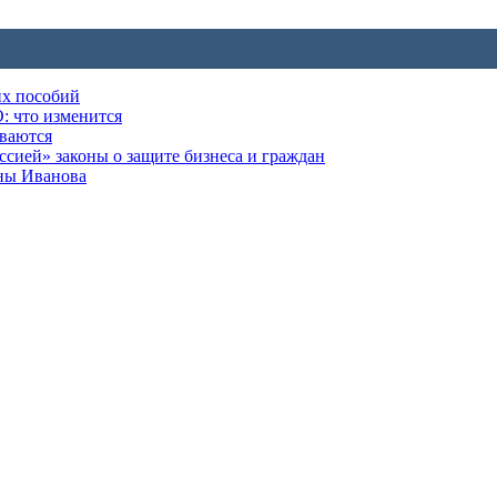
их пособий
: что изменится
ываются
ией» законы о защите бизнеса и граждан
оны Иванова