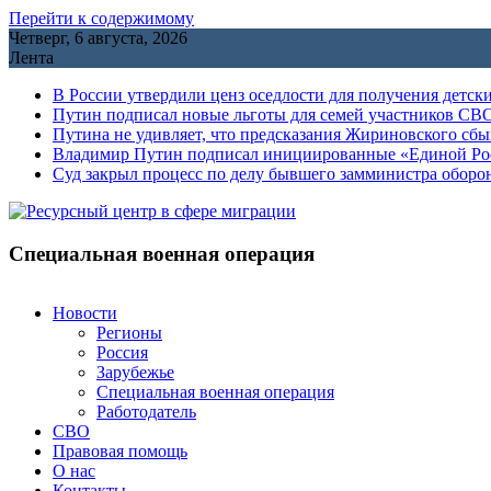
Перейти к содержимому
Четверг, 6 августа, 2026
Лента
В России утвердили ценз оседлости для получения детск
Путин подписал новые льготы для семей участников СВО
Путина не удивляет, что предсказания Жириновского сб
Владимир Путин подписал инициированные «Единой Росс
Cуд закрыл процесс по делу бывшего замминистра обор
Специальная военная операция
Новости
Регионы
Россия
Зарубежье
Специальная военная операция
Работодатель
СВО
Правовая помощь
О нас
Контакты