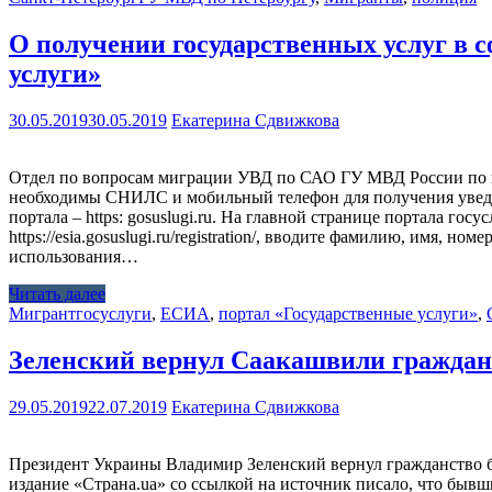
О получении государственных услуг в 
услуги»
30.05.2019
30.05.2019
Екатерина Сдвижкова
Отдел по вопросам миграции УВД по САО ГУ МВД России по г.
необходимы СНИЛС и мобильный телефон для получения уведомл
портала – https: gosuslugi.ru. На главной странице портала г
httрs://esia.gosuslugi.ru/registration/, вводите фамилию, имя,
использования…
Читать далее
Мигрант
госуслуги
,
ЕСИА
,
портал «Государственные услуги»
,
Зеленский вернул Саакашвили гражда
29.05.2019
22.07.2019
Екатерина Сдвижкова
Президент Украины Владимир Зеленский вернул гражданство бы
издание «Страна.ua» со ссылкой на источник писало, что быв