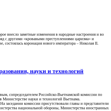
рое внесло заметные изменения в народные настроения и во
 ряд с другими «кровавыми преступлениями царизма» и
е, состоялась коронация нового императора – Николая II.
разования, науки и технологий
евым, сопредседателем Российско-Вьетнамской комиссии по
ь в Министерстве науки и технологий Вьетнама.
 На заседании комиссии присутствовали главы и представители
нистерства национальной обороны, Министерства иностранных