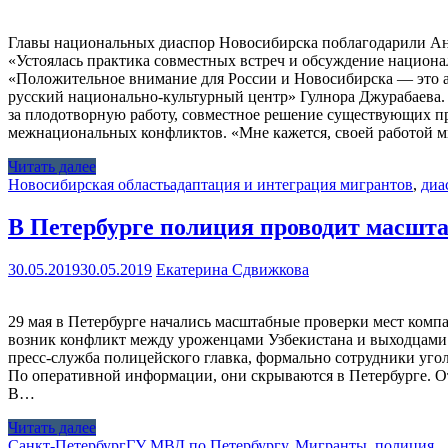
Главы национальных диаспор Новосибирска поблагодарили Ана
«Устоялась практика совместных встреч и обсуждение национ
«Положительное внимание для России и Новосибирска — это а
русский национально-культурный центр» Гулнора Джурабаева.
за плодотворную работу, совместное решение существующих пр
межнациональных конфликтов. «Мне кажется, своей работой 
Читать далее
Новосибирская область
адаптация и интеграция мигрантов
,
диа
В Петербурге полиция проводит масшт
30.05.2019
30.05.2019
Екатерина Сдвижкова
29 мая в Петербурге начались масштабные проверки мест компа
возник конфликт между уроженцами Узбекистана и выходцами 
пресс-служба полицейского главка, формально сотрудники угол
По оперативной информации, они скрываются в Петербурге. От
В…
Читать далее
Санкт-Петербург
ГУ МВД по Петербургу
,
Мигранты
,
полиция