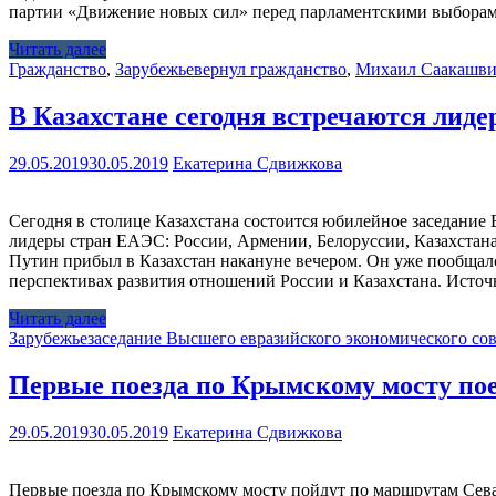
партии «Движение новых сил» перед парламентскими выборами.
Читать далее
Гражданство
,
Зарубежье
вернул гражданство
,
Михаил Саакашв
В Казахстане сегодня встречаются лид
29.05.2019
30.05.2019
Екатерина Сдвижкова
Сегодня в столице Казахстана состоится юбилейное заседание
лидеры стран ЕАЭС: России, Армении, Белоруссии, Казахстана 
Путин прибыл в Казахстан накануне вечером. Он уже пообщалс
перспективах развития отношений России и Казахстана. Источн
Читать далее
Зарубежье
заседание Высшего евразийского экономического сов
Первые поезда по Крымскому мосту пое
29.05.2019
30.05.2019
Екатерина Сдвижкова
Первые поезда по Крымскому мосту пойдут по маршрутам Сева