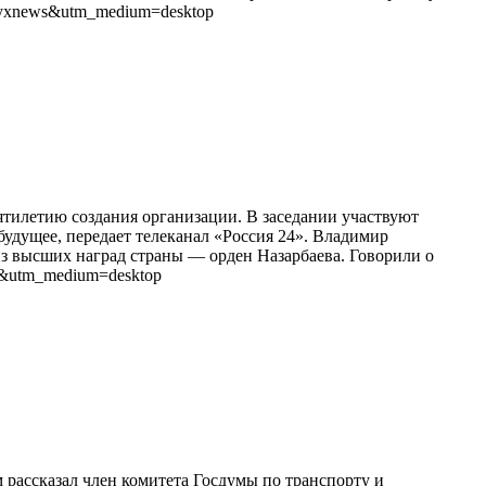
e=yxnews&utm_medium=desktop
ятилетию создания организации. В заседании участвуют
будущее, передает телеканал «Россия 24». Владимир
з высших наград страны — орден Назарбаева. Говорили о
ws&utm_medium=desktop
рассказал член комитета Госдумы по транспорту и