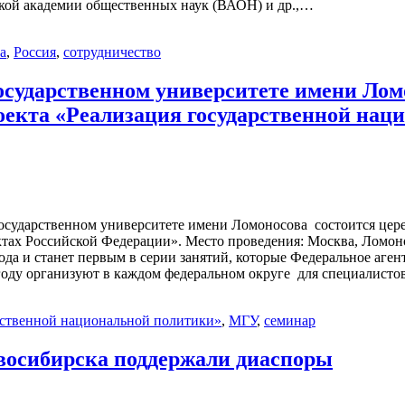
мкой академии общественных наук (ВАОН) и др.,…
а
,
Россия
,
сотрудничество
 государственном университете имени Ло
оекта «Реализация государственной нац
государственном университете имени Ломоносова состоится цер
ах Российской Федерации». Место проведения: Москва, Ломоносо
года и станет первым в серии занятий, которые Федеральное аг
году организуют в каждом федеральном округе для специалист
рственной национальной политики»
,
МГУ
,
семинар
восибирска поддержали диаспоры