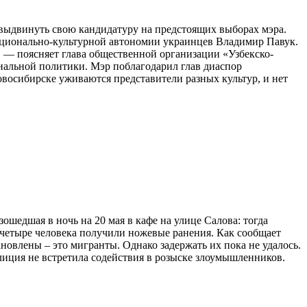
выдвинуть свою кандидатуру на предстоящих выборах мэра.
национально-культурной автономии украинцев Владимир Павук.
 — поясняет глава общественной организации «Узбекско-
альной политики. Мэр поблагодарил глав диаспор
восибирске уживаются представители разных культур, и нет
шедшая в ночь на 20 мая в кафе на улице Салова: тогда
 четыре человека получили ножевые ранения. Как сообщает
новлены – это мигранты. Однако задержать их пока не удалось.
лиция не встретила содействия в розыске злоумышленников.