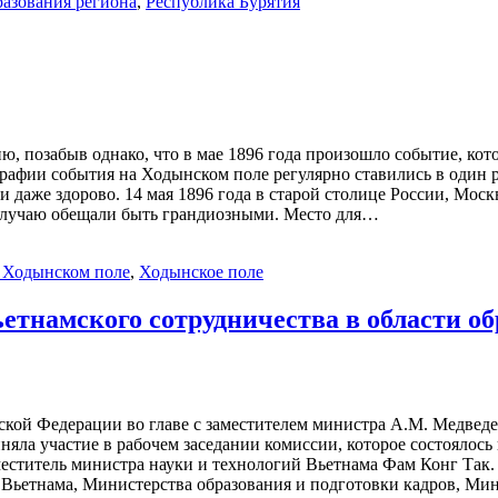
разования региона
,
Республика Бурятия
 позабыв однако, что в мае 1896 года произошло событие, кото
графии события на Ходынском поле регулярно ставились в один
и даже здорово. 14 мая 1896 года в старой столице России, Москв
 случаю обещали быть грандиозными. Место для…
 Ходынском поле
,
Ходынское поле
етнамского сотрудничества в области об
ской Федерации во главе с заместителем министра А.М. Медвед
иняла участие в рабочем заседании комиссии, которое состоялос
меститель министра науки и технологий Вьетнама Фам Конг Так.
Вьетнама, Министерства образования и подготовки кадров, Ми