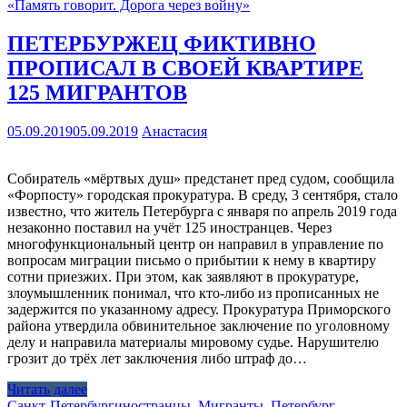
«Память говорит. Дорога через войну»
ПЕТЕРБУРЖЕЦ ФИКТИВНО
ПРОПИСАЛ В СВОЕЙ КВАРТИРЕ
125 МИГРАНТОВ
05.09.2019
05.09.2019
Анастасия
Собиратель «мёртвых душ» предстанет пред судом, сообщила
«Форпосту» городская прокуратура. В среду, 3 сентября, стало
известно, что житель Петербурга с января по апрель 2019 года
незаконно поставил на учёт 125 иностранцев. Через
многофункциональный центр он направил в управление по
вопросам миграции письмо о прибытии к нему в квартиру
сотни приезжих. При этом, как заявляют в прокуратуре,
злоумышленник понимал, что кто-либо из прописанных не
задержится по указанному адресу. Прокуратура Приморского
района утвердила обвинительное заключение по уголовному
делу и направила материалы мировому судье. Нарушителю
грозит до трёх лет заключения либо штраф до…
Читать далее
Санкт-Петербург
иностранцы
,
Мигранты
,
Петербург
,