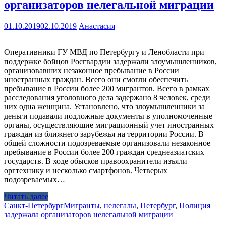
организаторов нелегальной миграции
01.10.2019
02.10.2019
Анастасия
Оперативники ГУ МВД по Петербургу и Ленобласти при
поддержке бойцов Росгвардии задержали злоумышленников,
организовавших незаконное пребывание в России
иностранных граждан. Всего они смогли обеспечить
пребывание в России более 200 мигрантов. Всего в рамках
расследования уголовного дела задержано 8 человек, среди
них одна женщина. Установлено, что злоумышленники за
деньги подавали подложные документы в уполномоченные
органы, осуществляющие миграционный учет иностранных
граждан из ближнего зарубежья на территории России. В
общей сложности подозреваемые организовали незаконное
пребывание в России более 200 граждан среднеазиатских
государств. В ходе обысков правоохранители изъяли
оргтехнику и несколько смартфонов. Четверых
подозреваемых…
Читать далее
Санкт-Петербург
Мигранты
,
нелегалы
,
Петербург
,
Полиция
задержала организаторов нелегальной миграции