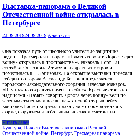
Выставка-панорама о Великой
Отечественной войне открылась в
Петербурге
23.09.2019
24.09.2019
Анастасия
Она показала путь от школьного учителя до защитника
родины. Трехмерная панорама «Память говорит. Дорога через
войну» открылась в пространстве «Севкабель Порт» 21
сентября. Она заняла 2 тысячи квадратных метров и
поместилась в 113 эпизодах. На открытие выставки приехали
губернатор города Александр Беглов и председатель
городского Законодательного собрания Вячеслав Макаров.
«Нам нужно сохранять память о войне» Красные стрелки с
надписями «Память говорит. Дорога через войну» вели по
зеленым ступенькам все выше – к новой открывшейся
выставке. Гостей встречал плакат, на котором военный в
форме, с оружием и небольшим рюкзаком смотрит на…
Читать далее
Культура
,
Новости
Выставка-панорама о Великой
Отечественной войне
,
Петербург
,
Трехмерная панорама