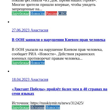
показы фестиваля «RT.Док: Время наших героев».
Многие зрители пришли впервые, чтобы увидеть
запрещенные на...
Зарубежье
Новости
Россия
СВО
27.06.2023
Анастасия
В ООН заявили о нарушении Киевом прав человека
В ООН указали на нарушение Киевом прав человека,
сообщает РИА «Новости». Действия украинских
военных противоречат правам человека...
Зарубежье
Новости
18.04.2023
Анастасия
«Диктант Победы» пройдёт более чем в 40 странах на
семи языках
Источник: https://russkiymir.ru/news/312425/
Зарубежье
История
Новости