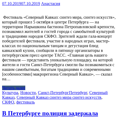
07.10.2019
07.10.2019
Анастасия
Фестиваль «Северный Кавказ: синтез мира, синтез искусств»,
который прошел 5 октября в центре Петербурга — на
территории Нарышкина бастиона Петропавловской крепости,
познакомил жителей и гостей города с самобытной культурой
и традициями народов СКФО. Зрителей ждали гала-концерт
победителей фестиваля, участие в народных играх, мастер-
классах по национальным танцам и дегустация блюд
кавказской кухни, сообщили в пятницу организаторы в
петербургском пресс-центре ТАСС. «Главная цель нашего
фестиваля — представить уникальную площадку, на которой
жители и гости Санкт-Петербурга смогли бы познакомиться с
нашим самобытным, богатым традициями и современными
[особенностями] макрорегиона Северный Кавказ», — сказал
на…
Читать далее
Культура
,
Новости
,
Санкт-Петербург
Петербург
,
Северный
Кавказ
,
Северный Кавказ синтез мира синтез искусств
,
СКФО
,
фестиваль
В Петербурге полиция задержала