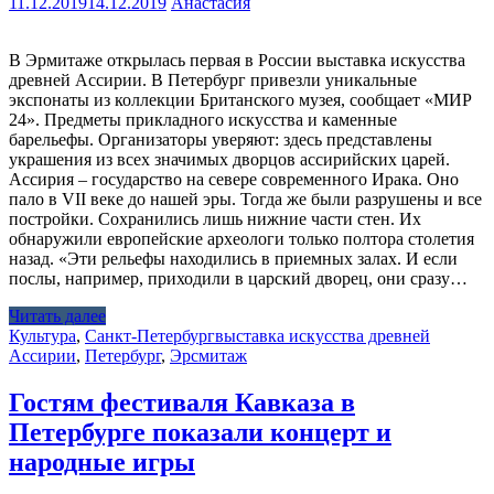
11.12.2019
14.12.2019
Анастасия
В Эрмитаже открылась первая в России выставка искусства
древней Ассирии. В Петербург привезли уникальные
экспонаты из коллекции Британского музея, сообщает «МИР
24». Предметы прикладного искусства и каменные
барельефы. Организаторы уверяют: здесь представлены
украшения из всех значимых дворцов ассирийских царей.
Ассирия – государство на севере современного Ирака. Оно
пало в VII веке до нашей эры. Тогда же были разрушены и все
постройки. Сохранились лишь нижние части стен. Их
обнаружили европейские археологи только полтора столетия
назад. «Эти рельефы находились в приемных залах. И если
послы, например, приходили в царский дворец, они сразу…
Читать далее
Культура
,
Санкт-Петербург
выставка искусства древней
Ассирии
,
Петербург
,
Эрсмитаж
Гостям фестиваля Кавказа в
Петербурге показали концерт и
народные игры