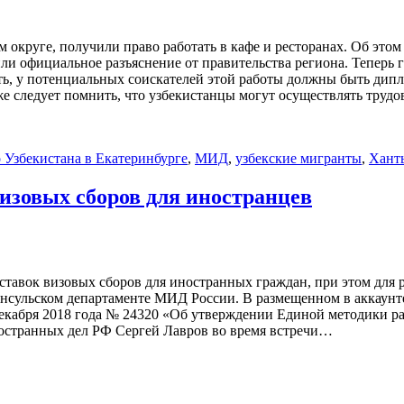
руге, получили право работать в кафе и ресторанах. Об этом 
и официальное разъяснение от правительства региона. Теперь г
сть, у потенциальных соискателей этой работы должны быть дип
е следует помнить, что узбекистанцы могут осуществлять трудо
 Узбекистана в Екатеринбурге
,
МИД
,
узбекские мигранты
,
Хант
изовых сборов для иностранцев
тавок визовых сборов для иностранных граждан, при этом для 
консульском департаменте МИД России. В размещенном в аккаунте
декабря 2018 года № 24320 «Об утверждении Единой методики ра
остранных дел РФ Сергей Лавров во время встречи…