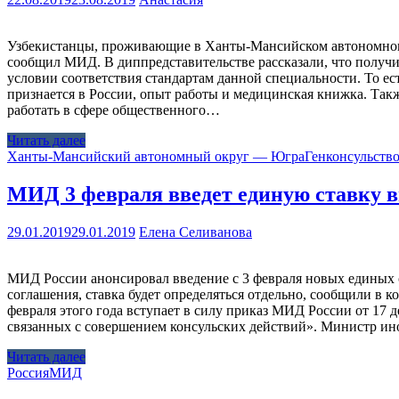
Узбекистанцы, проживающие в Ханты-Мансийском автономном ок
сообщил МИД. В диппредставительстве рассказали, что получил
условии соответствия стандартам данной специальности. То е
признается в России, опыт работы и медицинская книжка. Такж
работать в сфере общественного…
Читать далее
Ханты-Мансийский автономный округ — Югра
Генконсульство
МИД 3 февраля введет единую ставку в
29.01.2019
29.01.2019
Елена Селиванова
МИД России анонсировал введение с 3 февраля новых единых с
соглашения, ставка будет определяться отдельно, сообщили в 
февраля этого года вступает в силу приказ МИД России от 17 
связанных с совершением консульских действий». Министр ин
Читать далее
Россия
МИД