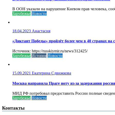
В ООН указали на нарушение Киевом прав человека, соо
Зарубежье
Новости
18.04.2023
Анастасия
«Диктант Победы» пройдёт более чем в 40 странах на 
Источник: https://russkiymir.ru/news/312425/
Зарубежье
История
Новости
15.09.2021
Екатерина Сдвижкова
Москва направила Праге ноту из-за задержания росси
МИД РФ потребовал предоставить России полные сведени
Зарубежье
Новости
Контакты