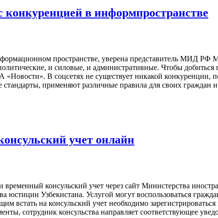
 с конкуренцией в информпространстве
информационном пространстве, уверена представитель МИД РФ Ма
олитические, и силовые, и административные. Чтобы добиться 
 «Новости». В соцсетях не существует никакой конкуренции, по
 стандарты, применяют различные правила для своих граждан и 
консульский учет онлайн
ли временный консульский учет через сайт Министерства инос
ва юстиции Узбекистана. Услугой могут воспользоваться граждан
встать на консульский учет необходимо зарегистрироваться на
нты, сотрудник консульства направляет соответствующее уведо