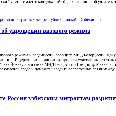
ьский учет взимается консульский сбор, квитанцию об уплате к
…
рство иностранных дел республики
,
онлайн
,
Узбекистан
 об упрощении визового режима
изового режима и реадмиссии, сообщает МИД Белоруссии. Докум
фикации. В церемонии подписания приняли участие заместитель
 Ильва Йоханссон и глава МИД Белоруссии Владимир Макей. «Эт
безопасной среде и поможет наладить более тесные связи межд
е России узбекским мигрантам разрешил