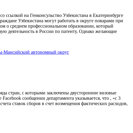
со ссылкой на Генконсульство Узбекистана в Екатеринбурге
раждане Узбекистана могут работать в округе поварами при
лом о среднем профессиональном образовании, который
вую деятельность в России по патенту. Однако желающие
ы-Мансийский автономный округ
ряда стран, с которыми заключены двусторонние визовые
 Facebook сообщении департамента указывается, что , «с 3
счета ставок сборов в счет возмещения фактических расходов,