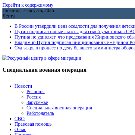
Перейти к содержимому
Пятница, 7 августа, 2026
Лента
В России утвердили ценз оседлости для получения детск
Путин подписал новые льготы для семей участников СВО
Путина не удивляет, что предсказания Жириновского сб
Владимир Путин подписал инициированные «Единой Росс
Cуд закрыл процесс по делу бывшего замминистра обор
Специальная военная операция
Новости
Регионы
Россия
Зарубежье
Специальная военная операция
Работодатель
СВО
Правовая помощь
О нас
Контакты