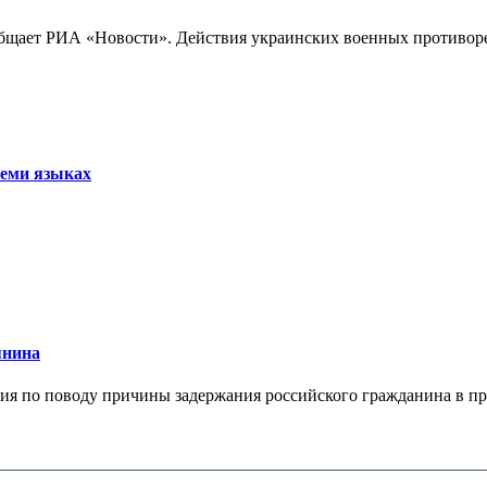
бщает РИА «Новости». Действия украинских военных противореч
семи языках
янина
я по поводу причины задержания российского гражданина в праж