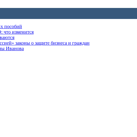
их пособий
: что изменится
ываются
ией» законы о защите бизнеса и граждан
оны Иванова