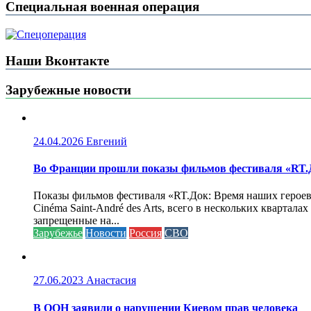
Специальная военная операция
Наши Вконтакте
Зарубежные новости
24.04.2026
Евгений
Во Франции прошли показы фильмов фестиваля «RT.Д
Показы фильмов фестиваля «RT.Док: Время наших героев»
Cinéma Saint-André des Arts, всего в нескольких кварта
запрещенные на...
Зарубежье
Новости
Россия
СВО
27.06.2023
Анастасия
В ООН заявили о нарушении Киевом прав человека