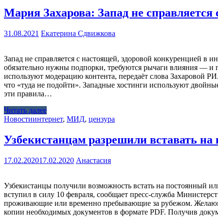
Мария Захарова: Запад не справляется
31.08.2021
Екатерина Сдвижкова
Запад не справляется с настоящей, здоровой конкуренцией в 
обязательно нужны подпорки, требуются рычаги влияния — и п
используют модерацию контента, передаёт слова Захаровой РИА
что «туда не подойти». Западные хостинги используют двойные
эти правила…
Читать далее
Новости
интернет
,
МИД
,
цензура
Узбекистанцам разрешили вставать на 
17.02.2020
17.02.2020
Анастасия
Узбекистанцы получили возможность встать на постоянный и
вступил в силу 10 февраля, сообщает пресс-служба Министерст
проживающие или временно пребывающие за рубежом. Желающим 
копии необходимых документов в формате PDF. Получив докуме