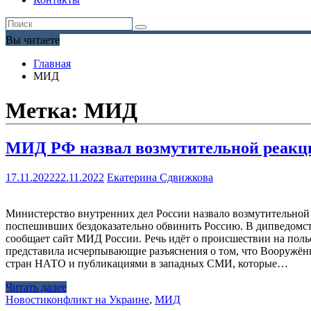
Вы читаете
Главная
МИД
Метка:
МИД
МИД РФ назвал возмутительной реакц
17.11.2022
22.11.2022
Екатерина Сдвижкова
Министерство внутренних дел России назвало возмутительной
поспешивших бездоказательно обвинить Россию. В дипведомств
сообщает сайт МИД России. Речь идёт о происшествии на поль
представила исчерпывающие разъяснения о том, что Вооружё
стран НАТО и публикациями в западных СМИ, которые…
Читать далее
Новости
конфликт на Украине
,
МИД