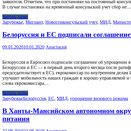
заявителя. Отметим, что при постановке на постоянный консул
В случае постановки на временный консульский учет сбор не
Читать далее
Зарубежье
,
Мигрант
,
Новости
консульский учет
,
МИД
,
Министе
Белоруссия и ЕС подписали соглашение
09.01.2020
10.01.2020
Анастасия
Белоруссия и Евросоюз подписали соглашение об упрощении в
Белоруссии и ЕС — в первый день второго месяца после рати
председательствует в ЕС), еврокомиссар по внутренним делам
улучшит мобильность наших граждан в хорошо управляемой и 
слова еврокомиссара…
Читать далее
Зарубежье
Белоруссия
,
ЕС
,
МИД
,
упрощение визового режима
В Ханты-Мансийском автономном округ
питания
22.08.2019
23.08.2019
Анастасия