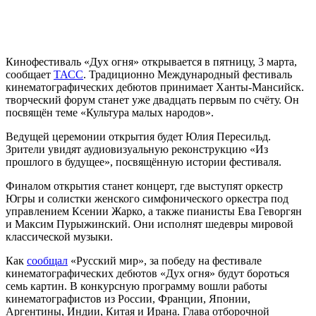
Кинофестиваль «Дух огня» открывается в пятницу, 3 марта,
сообщает
ТАСС
. Традиционно Международный фестиваль
кинематографических дебютов принимает Ханты-Мансийск.
творческий форум станет уже двадцать первым по счёту. Он
посвящён теме «Культура малых народов».
Ведущей церемонии открытия будет Юлия Пересильд.
Зрители увидят аудиовизуальную реконструкцию «Из
прошлого в будущее», посвящённую истории фестиваля.
Финалом открытия станет концерт, где выступят оркестр
Югры и солистки женского симфонического оркестра под
управлением Ксении Жарко, а также пианисты Ева Геворгян
и Максим Пурыжинский. Они исполнят шедевры мировой
классической музыки.
Как
сообщал
«Русский мир», за победу на фестивале
кинематографических дебютов «Дух огня» будут бороться
семь картин. В конкурсную программу вошли работы
кинематографистов из России, Франции, Японии,
Аргентины, Индии, Китая и Ирана. Глава отборочной