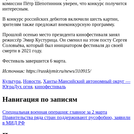
комиссии Пётр Шепотинник уверен, что конкурс получится
интересным.
В конкурс российских дебютов включили шесть картин,
зрителям также предложат внеконкурсную программу.
Прошлой осенью место президента кинофестиваля занял
режиссёр Эмир Кустурица. Он сменил на этом посту Сергея
Соловьёва, который был инициатором фестиваля до своей
смерти в 2021 году.
Фестиваль завершится 6 марта.
Источник: https://russkiymir.ru/news/310915/
Культура
,
Новости
,
Ханты-Мансийский автономный округ —
Югра
Дух огня
,
кинофестиваль
Навигация по записям
Специальная военная операция: главное за 2 марта
Правительства ряда стран поддерживают русофобию, заявили
в МИД РФ