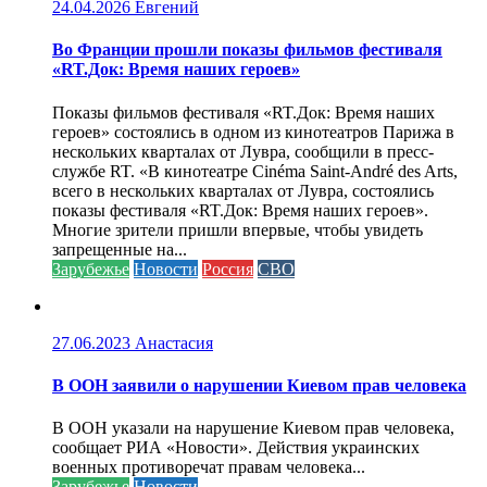
24.04.2026
Евгений
Во Франции прошли показы фильмов фестиваля
«RT.Док: Время наших героев»
Показы фильмов фестиваля «RT.Док: Время наших
героев» состоялись в одном из кинотеатров Парижа в
нескольких кварталах от Лувра, сообщили в пресс-
службе RT. «В кинотеатре Cinéma Saint-André des Arts,
всего в нескольких кварталах от Лувра, состоялись
показы фестиваля «RT.Док: Время наших героев».
Многие зрители пришли впервые, чтобы увидеть
запрещенные на...
Зарубежье
Новости
Россия
СВО
27.06.2023
Анастасия
В ООН заявили о нарушении Киевом прав человека
В ООН указали на нарушение Киевом прав человека,
сообщает РИА «Новости». Действия украинских
военных противоречат правам человека...
Зарубежье
Новости