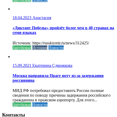
18.04.2023
Анастасия
«Диктант Победы» пройдёт более чем в 40 странах на
семи языках
Источник: https://russkiymir.ru/news/312425/
Зарубежье
История
Новости
15.09.2021
Екатерина Сдвижкова
Москва направила Праге ноту из-за задержания
россиянина
МИД РФ потребовал предоставить России полные
сведения по поводу причины задержания российского
гражданина в пражском аэропорту. Для этого...
Зарубежье
Новости
Контакты