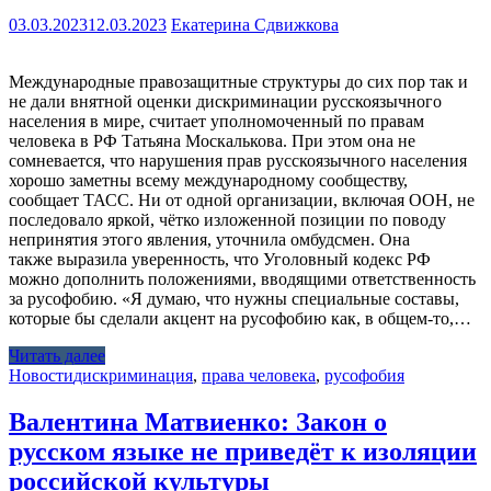
03.03.2023
12.03.2023
Екатерина Сдвижкова
Международные правозащитные структуры до сих пор так и
не дали внятной оценки дискриминации русскоязычного
населения в мире, считает уполномоченный по правам
человека в РФ Татьяна Москалькова. При этом она не
сомневается, что нарушения прав русскоязычного населения
хорошо заметны всему международному сообществу,
сообщает ТАСС. Ни от одной организации, включая ООН, не
последовало яркой, чётко изложенной позиции по поводу
непринятия этого явления, уточнила омбудсмен. Она
также выразила уверенность, что Уголовный кодекс РФ
можно дополнить положениями, вводящими ответственность
за русофобию. «Я думаю, что нужны специальные составы,
которые бы сделали акцент на русофобию как, в общем-то,…
Читать далее
Новости
дискриминация
,
права человека
,
русофобия
Валентина Матвиенко: Закон о
русском языке не приведёт к изоляции
российской культуры