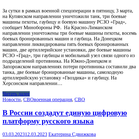
За сутки в рамках военной спецоперации в пятницу, 3 марта,
на Купянском направлении уничтожили танк, три боевые
машины пехоты, гаубицу и боевую машину РСЗО «Град»,
сообщает Минобороны РФ. На Красно-Лиманском
направлении уничтожены три боевые машины пехоты, восемь
боевых бронированных машин и гаубица. На Донецком
направлении ликвидированы пять боевых бронированных
машин, две артиллерийские установки, две боевые машины
РСЗО «Град», три гаубицы и мобильный узел связи одного из
подразделений противника. На Южно-Донецком и
Запорожском направлениях потери противника составили два
танка, две боевые бронированные машины, самоходную
артиллерийскую установку «Гвоздика» и гаубицу. На
Херсонском направлении…
Читать далее
Новости
,
СВО
военная операция
,
СВО
В России создадут единую цифровую
платформу русского языка
03.03.2023
12.03.2023
Екатерина Сдвижкова