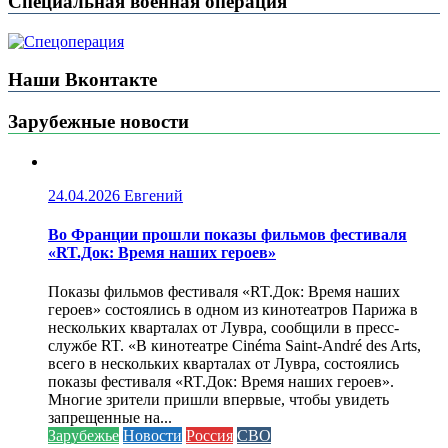
Специальная военная операция
Наши Вконтакте
Зарубежные новости
24.04.2026
Евгений
Во Франции прошли показы фильмов фестиваля
«RT.Док: Время наших героев»
Показы фильмов фестиваля «RT.Док: Время наших
героев» состоялись в одном из кинотеатров Парижа в
нескольких кварталах от Лувра, сообщили в пресс-
службе RT. «В кинотеатре Cinéma Saint-André des Arts,
всего в нескольких кварталах от Лувра, состоялись
показы фестиваля «RT.Док: Время наших героев».
Многие зрители пришли впервые, чтобы увидеть
запрещенные на...
Зарубежье
Новости
Россия
СВО