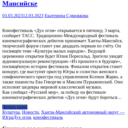
Мансийске
03.03.2023
12.03.2023
Екатерина Сдвижкова
Кинофестиваль «Дух огня» открывается в пятницу, 3 марта,
сообщает ТАСС. Традиционно Международный фестиваль
кинематографических дебютов принимает Ханты-Мансийск.
творческий форум станет уже двадцать первым по счёту. Он
посвящён теме «Культура малых народов». Ведущей
церемонии открытия будет Юлия Пересильд. Зрители увидят
аудиовизуальную реконструкцию «Из прошлого в будущее»,
посвящённую истории фестиваля. Финалом открытия станет
концерт, где выступят оркестр Югры и солистки женского
симфонического оркестра под управлением Ксении Жарко, а
также пианисты Ева Геворгян и Максим Пурыжинский. Они
исполнят шедевры мировой классической музыки.
Как сообщал «Русский мир», за победу на фестивале
кинематографических дебютов «Дух огня» будут бороться…
Читать далее
Культура
,
Новости
,
Ханты-Мансийский автономный округ —
Югра
Дух огня
,
кинофестиваль