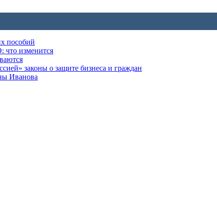
их пособий
: что изменится
ываются
ией» законы о защите бизнеса и граждан
оны Иванова