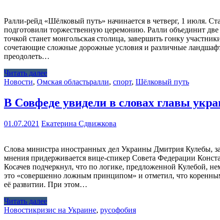
Ралли-рейд «Шёлковый путь» начинается в четверг, 1 июля. Ст
подготовили торжественную церемонию. Ралли объединит две 
точкой станет монгольская столица, завершить гонку участни
сочетающие сложные дорожные условия и различные ландшафт
преодолеть…
Читать далее
Новости
,
Омская область
ралли
,
спорт
,
Шёлковый путь
В Совфеде увидели в словах главы ук
01.07.2021
Екатерина Сдвижкова
Слова министра иностранных дел Украины Дмитрия Кулебы, за
мнения придерживается вице-спикер Совета Федерации Констан
Косачев подчеркнул, что по логике, предложенной Кулебой, 
это «совершенно ложным принципом» и отметил, что коренным 
её развитии. При этом…
Читать далее
Новости
кризис на Украине
,
русофобия