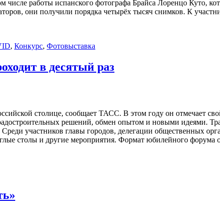
том числе работы испанского фотографа Брайса Лоренцо Куто, к
аторов, они получили порядка четырёх тысяч снимков. К участ
VID
,
Конкурс
,
Фотовыставка
оходит в десятый раз
ссийской столице, сообщает ТАСС. В этом году он отмечает сво
градостроительных решений, обмен опытом и новыми идеями. Т
. Среди участников главы городов, делегации общественных орг
углые столы и другие мероприятия. Формат юбилейного форума 
ть»