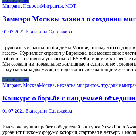
Читать далее
Мигрант
,
Новости
Мигранты
,
МОТ
Заммэра Москвы заявил о создании миг
01.07.2021
Екатерина Сдвижкова
Трудовые мигранты необходимы Москве, потому что создают в
газете». Журналист спросил у Бирюкова, как московские власт
рабочие в основном устроены в ГБУ «Жилищник» в качестве сан
Мы создали им нормальные жилищные и санитарные условия в
году смогла за два месяца «подготовить всё жилищное хозяйст
Читать далее
Мигрант
,
Москва
Москва
,
нехватка мигрантов
,
трудовые мигра
Конкурс о борьбе с пандемией объедини
01.07.2021
Екатерина Сдвижкова
Выставка лучших работ победителей конкурса News Photo Awar
урбанистическому форуму, который стартовал в четверг, 1 ию