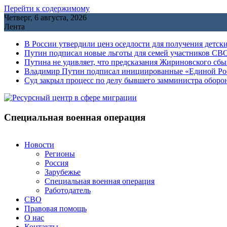
Перейти к содержимому
Четверг, 6 августа, 2026
Лента
В России утвердили ценз оседлости для получения детск
Путин подписал новые льготы для семей участников СВО
Путина не удивляет, что предсказания Жириновского сб
Владимир Путин подписал инициированные «Единой Росс
Cуд закрыл процесс по делу бывшего замминистра обор
Специальная военная операция
Новости
Регионы
Россия
Зарубежье
Специальная военная операция
Работодатель
СВО
Правовая помощь
О нас
Контакты