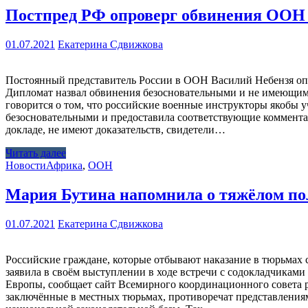
Постпред РФ опроверг обвинения ООН 
01.07.2021
Екатерина Сдвижкова
Постоянный представитель России в ООН Василий Небензя опр
Дипломат назвал обвинения безосновательными и не имеющими 
говорится о том, что российские военные инструкторы якобы у
безосновательными и предоставила соответствующие комментар
докладе, не имеют доказательств, свидетели…
Читать далее
Новости
Африка
,
ООН
Мария Бутина напомнила о тяжёлом по
01.07.2021
Екатерина Сдвижкова
Российские граждане, которые отбывают наказание в тюрьмах
заявила в своём выступлении в ходе встречи с содокладчикам
Европы, сообщает сайт Всемирного координационного совета р
заключённые в местных тюрьмах, противоречат представления