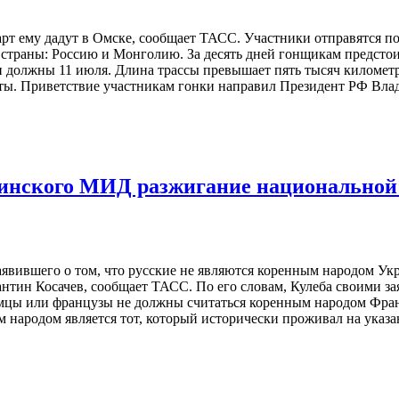
арт ему дадут в Омске, сообщает ТАСС. Участники отправятся по
страны: Россию и Монголию. За десять дней гонщикам предсто
ки должны 11 июля. Длина трассы превышает пять тысяч километ
ы. Приветствие участникам гонки направил Президент РФ Влад
раинского МИД разжигание национальной
явившего о том, что русские не являются коренным народом Ук
тин Косачев, сообщает ТАСС. По его словам, Кулеба своими зая
немцы или французы не должны считаться коренным народом Фр
народом является тот, который исторически проживал на указа