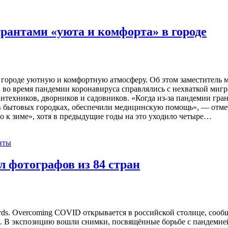
рантами «уюта и комфорта» в городе
 городе уютную и комфортную атмосферу. Об этом заместитель 
и во время пандемии коронавируса справлялись с нехваткой мигр
техников, дворников и садовников. «Когда из-за пандемии гран
 бытовых городках, обеспечили медицинскую помощь», — отмет
во к зиме», хотя в предыдущие годы на это уходило четыре…
нты
л фотографов из 84 стран
ds. Overcoming COVID открывается в российской столице, сооб
ля. В экспозицию вошли снимки, посвящённые борьбе с пандеми