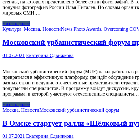
стенды, на которых представлено более сотни фотографий. В 
получил фотограф из России Илья Питалев. По словам организ
мировых СМИ.…
Читать далее
Культура
,
Москва
,
Новости
News Photo Awards. Overcoming CO
Московский урбанистический форум пр
01.07.2021
Екатерина Сдвижкова
Московский урбанистический форум (MUF) начал работать в ро
превратился в эффективную платформу, где идёт обсуждение 
разных стран и ведущие отечественные представители отрасли
полутысячи специалистов. В программу войдут дискуссии, кр
программа, в которой участвуют отечественные специалисты…
Читать далее
Москва
,
Новости
Московский урбанистический форум
В Омске стартует ралли «Шёлковый пу
01.07.2021
Екатерина Сдвижкова