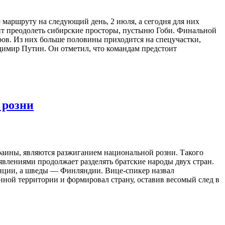
 маршруту на следующий день, 2 июля, а сегодня для них
ит преодолеть сибирские просторы, пустыню Гоби. Финальной
ров. Из них больше половины приходится на спецучастки,
имир Путин. Он отметил, что командам предстоит
 розни
раины, являются разжиганием национальной розни. Такого
влениями продолжает разделять братские народы двух стран.
анции, а шведы — Финляндии. Вице-спикер назвал
нной территории и формировал страну, оставив весомый след в