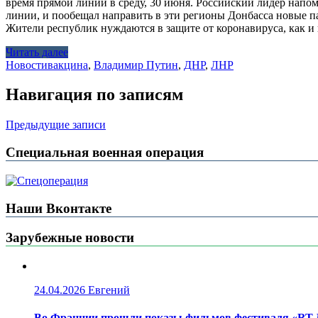
время прямой линии в среду, 30 июня. Российский лидер напо
линии, и пообещал направить в эти регионы Донбасса новые па
Жители республик нуждаются в защите от коронавируса, как и
Читать далее
Новости
вакцина
,
Владимир Путин
,
ДНР
,
ЛНР
Навигация по записям
Предыдущие записи
Специальная военная операция
Наши Вконтакте
Зарубежные новости
24.04.2026
Евгений
Во Франции прошли показы фильмов фестиваля «RT.Д