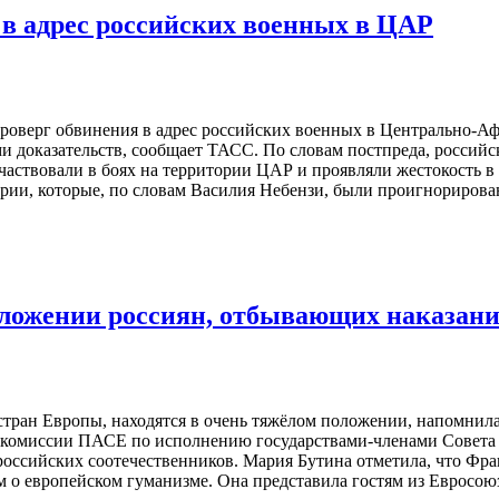
в адрес российских военных в ЦАР
оверг обвинения в адрес российских военных в Центрально-Аф
доказательств, сообщает ТАСС. По словам постпреда, российска
частвовали в боях на территории ЦАР и проявляли жестокость в
ии, которые, по словам Василия Небензи, были проигнорирован
ложении россиян, отбывающих наказани
 стран Европы, находятся в очень тяжёлом положении, напомни
и комиссии ПАСЕ по исполнению государствами-членами Совета 
оссийских соотечественников. Мария Бутина отметила, что Фран
м о европейском гуманизме. Она представила гостям из Евросо