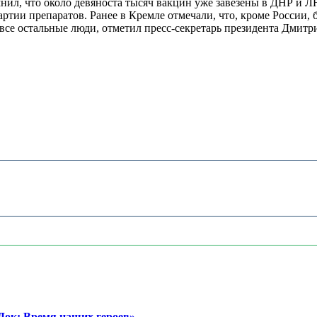
мнил, что около девяноста тысяч вакцин уже завезены в ДНР и 
ртии препаратов. Ранее в Кремле отмечали, что, кроме России, 
 все остальные люди, отметил пресс-секретарь президента Дмит
ок: Время наших героев»