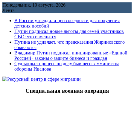
Перейти
Понедельник, 10 августа, 2026
к
Лента
содержимому
В России утвердили ценз оседлости для получения
детских пособий
Путин подписал новые льготы для семей участников
СВО: что изменится
Путина не удивляет, что предсказания Жириновского
сбываются
Владимир Путин подписал инициированные «Единой
Россией» законы о защите бизнеса и граждан
Cуд закрыл процесс по делу бывшего замминистра
обороны Иванова
Специальная военная операция