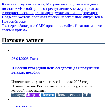
Калининградская область
,
Мигрант
завели уголовное дело
по статье «Несообщение о преступлении»
,
международная
террористической организация
,
умалчивание информации
Навигация
Владелец хостела прописал тысячи нелегальных мигрантов в
Новосибирске
по
Эксперт: «Западные СМИ против российской вакцины – это
записям
слабый приём»
Похожие записи
26.04.2026
Евгений
В России утвердили ценз оседлости для получения
детских пособий
Изменение вступит в силу с 1 апреля 2027 года
Правительство России закрепило норму, согласно
которой иностранцы...
Госдума
Мигрант
Новости
Новые регионы
СВО