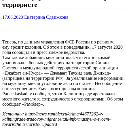
террористе
17.08.2020
Екатерина Сдвижкова
Теперь, по данным управления ФСБ России по региону,
ему грозит колония. Об этом в понедельник, 17 августа 2020
года сообщили в пресс-слежбе ведомства.
Там так же добавили, мужчина знал, что его знакомый
участвовал в боевых действиях на территории Сирии.
Состоял в международной террористической организации
«Джабхат ан-Нусра» — Джамаат Таухид валь Джихад»
(запрещена на территории РФ). За умалчивание информации,
на мужчину завели уголовное дело по статье «Несообщение
о преступлении». Ему грозит до года колонии.
Ранее kaskad.tv сообщал, что в Калининграде арестовали
местного жителя за сотрудничество с террористами. Об этом
сообщает «Рамблер».
Источник: https://news.rambler.ru/crime/44677262-v-
kaliningrade-trudovoy-migrant-utail-informatsiyu-o-svoem-
tovarische-terroriste/?updated