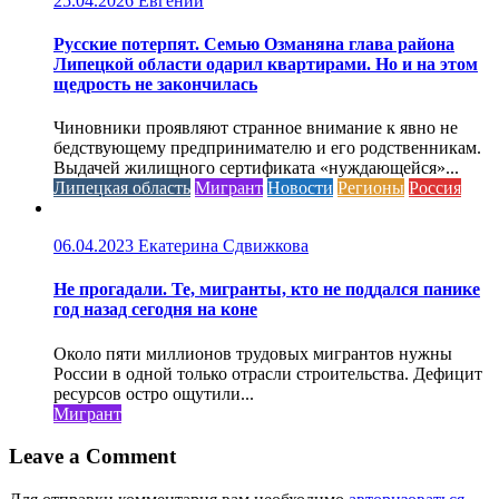
25.04.2026
Евгений
Русские потерпят. Семью Озманяна глава района
Липецкой области одарил квартирами. Но и на этом
щедрость не закончилась
Чиновники проявляют странное внимание к явно не
бедствующему предпринимателю и его родственникам.
Выдачей жилищного сертификата «нуждающейся»...
Липецкая область
Мигрант
Новости
Регионы
Россия
06.04.2023
Екатерина Сдвижкова
Не прогадали. Те, мигранты, кто не поддался панике
год назад сегодня на коне
Около пяти миллионов трудовых мигрантов нужны
России в одной только отрасли строительства. Дефицит
ресурсов остро ощутили...
Мигрант
Leave a Comment