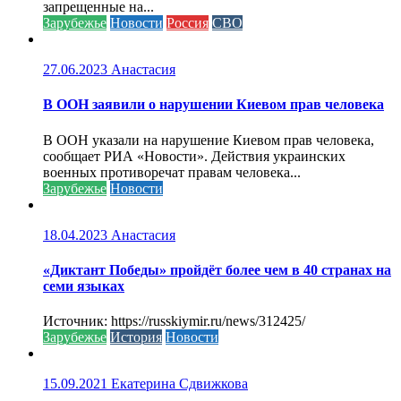
запрещенные на...
Зарубежье
Новости
Россия
СВО
27.06.2023
Анастасия
В ООН заявили о нарушении Киевом прав человека
В ООН указали на нарушение Киевом прав человека,
сообщает РИА «Новости». Действия украинских
военных противоречат правам человека...
Зарубежье
Новости
18.04.2023
Анастасия
«Диктант Победы» пройдёт более чем в 40 странах на
семи языках
Источник: https://russkiymir.ru/news/312425/
Зарубежье
История
Новости
15.09.2021
Екатерина Сдвижкова