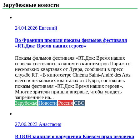
Зарубежные новости
24.04.2026
Евгений
Во Франции прошли показы фильмов фестиваля
«RT.Док: Время наших героев»
Показы фильмов фестиваля «RT.Док: Время наших
героев» состоялись в одном из кинотеатров Парижа в
нескольких кварталах от Лувра, сообщили в пресс-
службе RT. «В кинотеатре Cinéma Saint-André des Arts,
всего в нескольких кварталах от Лувра, состоялись
показы фестиваля «RT.Док: Время наших героев».
Многие зрители пришли впервые, чтобы увидеть
запрещенные на...
Зарубежье
Новости
Россия
СВО
27.06.2023
Анастасия
В ООН заявили о нарушении Киевом прав человека