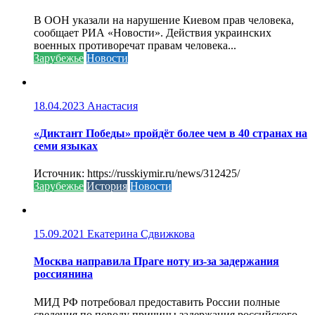
В ООН указали на нарушение Киевом прав человека,
сообщает РИА «Новости». Действия украинских
военных противоречат правам человека...
Зарубежье
Новости
18.04.2023
Анастасия
«Диктант Победы» пройдёт более чем в 40 странах на
семи языках
Источник: https://russkiymir.ru/news/312425/
Зарубежье
История
Новости
15.09.2021
Екатерина Сдвижкова
Москва направила Праге ноту из-за задержания
россиянина
МИД РФ потребовал предоставить России полные
сведения по поводу причины задержания российского