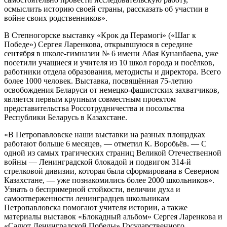
осмыслить историю своей страны, рассказать об участии в
войне своих родственников».
В Степногорске выставку «Крок да Перамогi» («Шаг к
Победе») Сергея Ларенкова, открывшуюся в середине
сентября в школе-гимназии № 6 имени Абая Кунанбаева, уже
посетили учащиеся и учителя из 10 школ города и посёлков,
работники отдела образования, методисты и директора. Всего
более 1000 человек. Выставка, посвящённая 75-летию
освобождения Беларуси от немецко-фашистских захватчиков,
является первым крупным совместным проектом
представительства Россотрудничества и посольства
Республики Беларусь в Казахстане.
«В Петропавловске наши выставки на разных площадках
работают больше 6 месяцев, — отметил К. Воробьёв. — С
одной из самых трагических страниц Великой Отечественной
войны — Ленинградской блокадой и подвигом 314-й
стрелковой дивизии, которая была сформирована в Северном
Казахстане, — уже познакомились более 2000 школьников».
Узнать о беспримерной стойкости, величии духа и
самоотверженности ленинградцев школьникам
Петропавловска помогают учителя истории, а также
материалы выставок «Блокадный альбом» Сергея Ларенкова и
«Салют Ленинградской Победы» Государственного