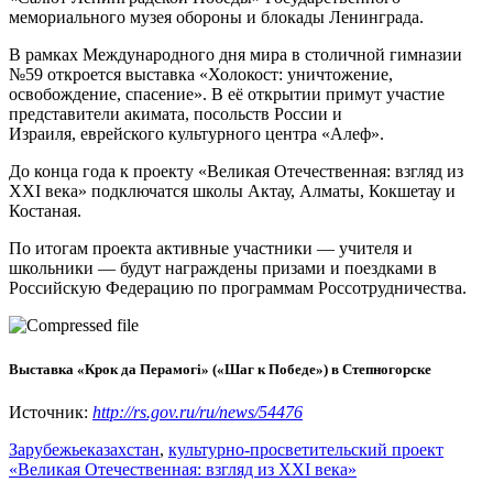
мемориального музея обороны и блокады Ленинграда.
В рамках Международного дня мира в столичной гимназии
№59 откроется выставка «Холокост: уничтожение,
освобождение, спасение». В её открытии примут участие
представители акимата, посольств России и
Израиля, еврейского культурного центра «Алеф».
До конца года к проекту «Великая Отечественная: взгляд из
XXI века» подключатся школы Актау, Алматы, Кокшетау и
Костаная.
По итогам проекта активные участники — учителя и
школьники — будут награждены призами и поездками в
Российскую Федерацию по программам Россотрудничества.
Выставка «Крок да Перамогi» («Шаг к Победе») в Степногорске
Источник:
http://rs.gov.ru/ru/news/54476
Зарубежье
казахстан
,
культурно-просветительский проект
«Великая Отечественная: взгляд из XXI века»