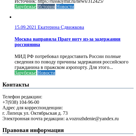
Источник: https://russkiymir.ru/news/312425/
Зарубежье
История
Новости
15.09.2021
Екатерина Сдвижкова
Москва направила Праге ноту из-за задержания
россиянина
МИД РФ потребовал предоставить России полные
сведения по поводу причины задержания российского
гражданина в пражском аэропорту. Для этого...
Зарубежье
Новости
Контакты
Телефон редакции:
+7(938) 104-96-00
Адрес для корреспонденции:
г. Липецк ул. Октябрьская д. 73
Электронная почта редакции: a.vozrozhdenie@yandex.ru
Правовая информация