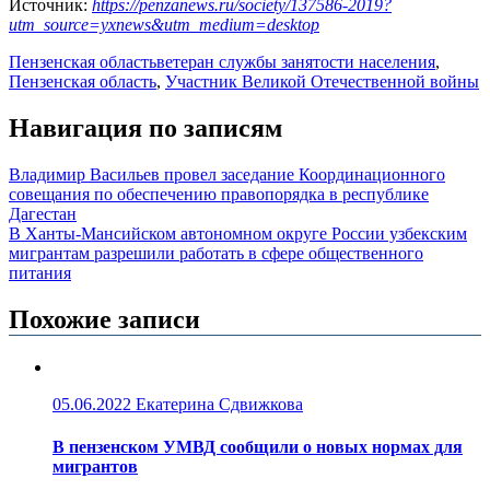
Источник:
https://penzanews.ru/society/137586-2019?
utm_source=yxnews&utm_medium=desktop
Пензенская область
ветеран службы занятости населения
,
Пензенская область
,
Участник Великой Отечественной войны
Навигация по записям
Владимир Васильев провел заседание Координационного
совещания по обеспечению правопорядка в республике
Дагестан
В Ханты-Мансийском автономном округе России узбекским
мигрантам разрешили работать в сфере общественного
питания
Похожие записи
05.06.2022
Екатерина Сдвижкова
В пензенском УМВД сообщили о новых нормах для
мигрантов