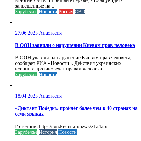
Многие зрители пришли впервые, чтобы увидеть
запрещенные на...
Зарубежье
Новости
Россия
СВО
27.06.2023
Анастасия
В ООН заявили о нарушении Киевом прав человека
В ООН указали на нарушение Киевом прав человека,
сообщает РИА «Новости». Действия украинских
военных противоречат правам человека...
Зарубежье
Новости
18.04.2023
Анастасия
«Диктант Победы» пройдёт более чем в 40 странах на
семи языках
Источник: https://russkiymir.ru/news/312425/
Зарубежье
История
Новости