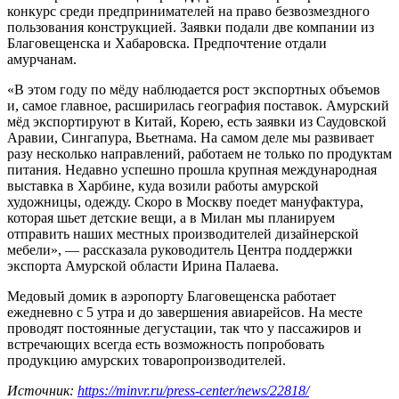
конкурс среди предпринимателей на право безвозмездного
пользования конструкцией. Заявки подали две компании из
Благовещенска и Хабаровска. Предпочтение отдали
амурчанам.
«В этом году по мёду наблюдается рост экспортных объемов
и, самое главное, расширилась география поставок. Амурский
мёд экспортируют в Китай, Корею, есть заявки из Саудовской
Аравии, Сингапура, Вьетнама. На самом деле мы развивает
разу несколько направлений, работаем не только по продуктам
питания. Недавно успешно прошла крупная международная
выставка в Харбине, куда возили работы амурской
художницы, одежду. Скоро в Москву поедет мануфактура,
которая шьет детские вещи, а в Милан мы планируем
отправить наших местных производителей дизайнерской
мебели», — рассказала руководитель Центра поддержки
экспорта Амурской области Ирина Палаева.
Медовый домик в аэропорту Благовещенска работает
ежедневно с 5 утра и до завершения авиарейсов. На месте
проводят постоянные дегустации, так что у пассажиров и
встречающих всегда есть возможность попробовать
продукцию амурских товаропроизводителей.
Источник:
https://minvr.ru/press-center/news/22818/