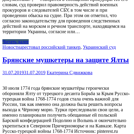
словам, суд проверил правомерность действий военных
прокуроров и следователей СБУ, в том числе и при
проведении обыска на судне. При этом он отметил, что
согласно законодательству для проведения следственных
действий на морском и речном транспорте, находящемся на
территории Украины, согласие или…
Читать далее
Новости
арестовал российский танкер
,
Украинский суд
Брянские мушкетеры на защите Ялты
31.07.2019
31.07.2019
Екатерина Сдвижкова
30 июля 1774 года брянские мушкетёры героически
обороняли Ялту от турецкого десанта Борьба за Крым Русско-
турецкая война 1768-1774 годов стала очень важной для
России, так как именно она должна была решить вопросы
выхода к Чёрному морю. Турки преследовали свои цели, а
именно планировали получить обещанные ей польской
Барской конфедерацией Подолию и Волынь и окончательно
укрепиться в Северном Причерноморье и на Кавказе. Карта
Русско-турецкой войны 1768-1774 Источник: pinterest.ru