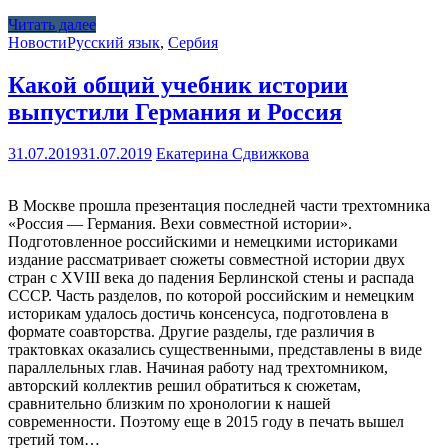
Читать далее
Новости
Русский язык
,
Сербия
Какой общий учебник истории
выпустили Германия и Россия
31.07.2019
31.07.2019
Екатерина Сдвижкова
В Москве прошла презентация последней части трехтомника
«Россия — Германия. Вехи совместной истории».
Подготовленное российскими и немецкими историками
издание рассматривает сюжеты совместной истории двух
стран с XVIII века до падения Берлинской стены и распада
СССР. Часть разделов, по которой российским и немецким
историкам удалось достичь консенсуса, подготовлена в
формате соавторства. Другие разделы, где различия в
трактовках оказались существенными, представлены в виде
параллельных глав. Начиная работу над трехтомником,
авторский коллектив решил обратиться к сюжетам,
сравнительно близким по хронологии к нашей
современности. Поэтому еще в 2015 году в печать вышел
третий том…