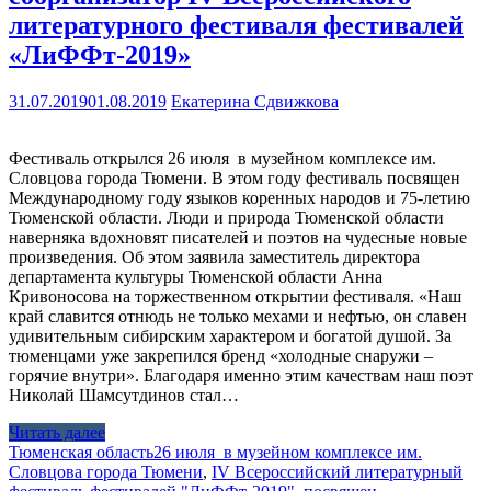
литературного фестиваля фестивалей
«ЛиФФт-2019»
31.07.2019
01.08.2019
Екатерина Сдвижкова
Фестиваль открылся 26 июля в музейном комплексе им.
Словцова города Тюмени. В этом году фестиваль посвящен
Международному году языков коренных народов и 75-летию
Тюменской области. Люди и природа Тюменской области
наверняка вдохновят писателей и поэтов на чудесные новые
произведения. Об этом заявила заместитель директора
департамента культуры Тюменской области Анна
Кривоносова на торжественном открытии фестиваля. «Наш
край славится отнюдь не только мехами и нефтью, он славен
удивительным сибирским характером и богатой душой. За
тюменцами уже закрепился бренд «холодные снаружи –
горячие внутри». Благодаря именно этим качествам наш поэт
Николай Шамсутдинов стал…
Читать далее
Тюменская область
26 июля в музейном комплексе им.
Словцова города Тюмени
,
IV Всероссийский литературный