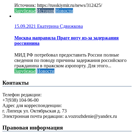
Источник: https://russkiymir.ru/news/312425/
Зарубежье
История
Новости
15.09.2021
Екатерина Сдвижкова
Москва направила Праге ноту из-за задержания
россиянина
МИД РФ потребовал предоставить России полные
сведения по поводу причины задержания российского
гражданина в пражском аэропорту. Для этого...
Зарубежье
Новости
Контакты
Телефон редакции:
+7(938) 104-96-00
Адрес для корреспонденции:
г. Липецк ул. Октябрьская д. 73
Электронная почта редакции: a.vozrozhdenie@yandex.ru
Правовая информация