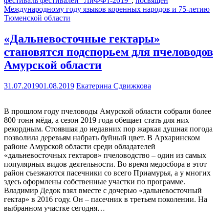
фестиваль фестивалей "ЛиФФт-2019"
,
посвящен
Международному году языков коренных народов и 75-летию
Тюменской области
«Дальневосточные гектары»
становятся подспорьем для пчеловодов
Амурской области
31.07.2019
01.08.2019
Екатерина Сдвижкова
В прошлом году пчеловоды Амурской области собрали более
800 тонн мёда, а сезон 2019 года обещает стать для них
рекордным. Стоявшая до недавних пор жаркая душная погода
позволила деревьям набрать буйный цвет. В Архаринском
районе Амурской области среди обладателей
«дальневосточных гектаров» пчеловодство – один из самых
популярных видов деятельности. Во время медосбора в этот
район съезжаются пасечники со всего Приамурья, а у многих
здесь оформлены собственные участки по программе.
Владимир Дедок взял вместе с дочерью «дальневосточный
гектар» в 2016 году. Он – пасечник в третьем поколении. На
выбранном участке сегодня…