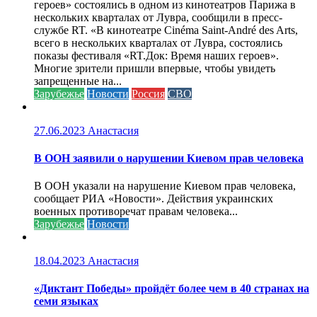
героев» состоялись в одном из кинотеатров Парижа в
нескольких кварталах от Лувра, сообщили в пресс-
службе RT. «В кинотеатре Cinéma Saint-André des Arts,
всего в нескольких кварталах от Лувра, состоялись
показы фестиваля «RT.Док: Время наших героев».
Многие зрители пришли впервые, чтобы увидеть
запрещенные на...
Зарубежье
Новости
Россия
СВО
27.06.2023
Анастасия
В ООН заявили о нарушении Киевом прав человека
В ООН указали на нарушение Киевом прав человека,
сообщает РИА «Новости». Действия украинских
военных противоречат правам человека...
Зарубежье
Новости
18.04.2023
Анастасия
«Диктант Победы» пройдёт более чем в 40 странах на
семи языках