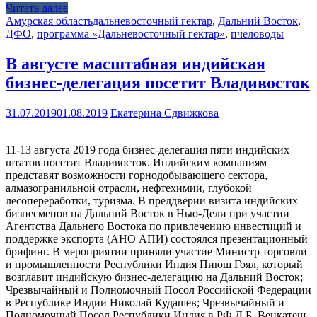
Читать далее
Амурская область
дальневосточный гектар
,
Дальний Восток
,
ДФО
,
программа «Дальневосточный гектар»
,
пчеловоды
В августе масштабная индийская
бизнес-делегация посетит Владивосток
31.07.2019
01.08.2019
Екатерина Сдвижкова
11-13 августа 2019 года бизнес-делегация пяти индийских
штатов посетит Владивосток. Индийским компаниям
представят возможности горнодобывающего сектора,
алмазогранильной отрасли, нефтехимии, глубокой
лесопереработки, туризма. В преддверии визита индийских
бизнесменов на Дальний Восток в Нью-Дели при участии
Агентства Дальнего Востока по привлечению инвестиций и
поддержке экспорта (АНО АПИ) состоялся презентационный
брифинг. В мероприятии приняли участие Министр торговли
и промышленности Республики Индия Пиюш Гоял, который
возглавит индийскую бизнес-делегацию на Дальний Восток;
Чрезвычайный и Полномочный Посол Российской Федерации
в Республике Индии Николай Кудашев; Чрезвычайный и
Полномочный Посол Республики Индия в РФ Д.Б. Венкатеш