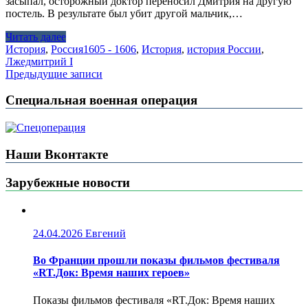
засыпал, осторожный доктор переносил Дмитрия на другую
постель. В результате был убит другой мальчик,…
Читать далее
История
,
Россия
1605 - 1606
,
История
,
история России
,
Лжедмитрий I
Навигация
Предыдущие записи
по
Специальная военная операция
записям
Наши Вконтакте
Зарубежные новости
24.04.2026
Евгений
Во Франции прошли показы фильмов фестиваля
«RT.Док: Время наших героев»
Показы фильмов фестиваля «RT.Док: Время наших