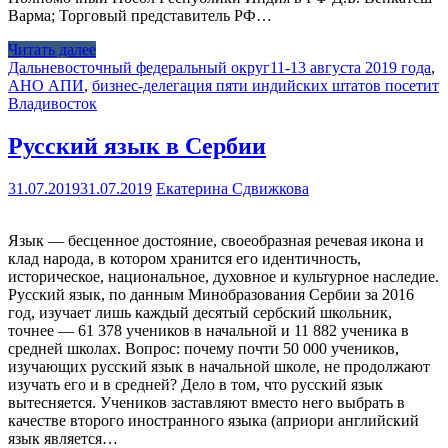
Варма; Торговый представитель РФ…
Читать далее
Дальневосточный федеральный округ
11-13 августа 2019 года
,
АНО АПИ
,
бизнес-делегация пяти индийских штатов посетит
Владивосток
Русский язык в Сербии
31.07.2019
31.07.2019
Екатерина Сдвижкова
Язык — бесценное достояние, своеобразная речевая икона и
клад народа, в котором хранится его идентичность,
историческое, национальное, духовное и культурное наследие.
Русский язык, по данным Минобразования Сербии за 2016
год, изучает лишь каждый десятый сербский школьник,
точнее — 61 378 учеников в начальной и 11 882 ученика в
средней школах. Вопрос: почему почти 50 000 учеников,
изучающих русский язык в начальной школе, не продолжают
изучать его и в средней? Дело в том, что русский язык
вытесняется. Учеников заставляют вместо него выбрать в
качестве второго иностранного языка (априори английский
язык является…