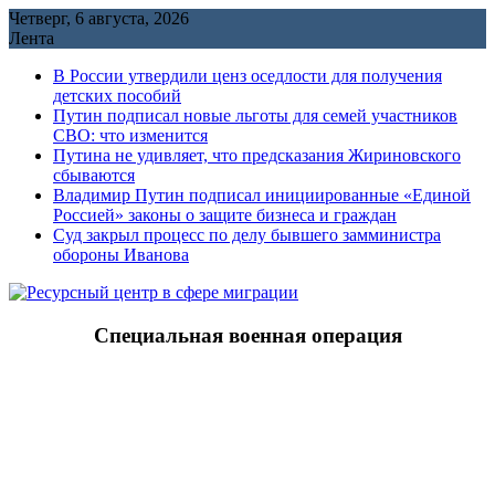
Перейти
Четверг, 6 августа, 2026
к
Лента
содержимому
В России утвердили ценз оседлости для получения
детских пособий
Путин подписал новые льготы для семей участников
СВО: что изменится
Путина не удивляет, что предсказания Жириновского
сбываются
Владимир Путин подписал инициированные «Единой
Россией» законы о защите бизнеса и граждан
Cуд закрыл процесс по делу бывшего замминистра
обороны Иванова
Специальная военная операция