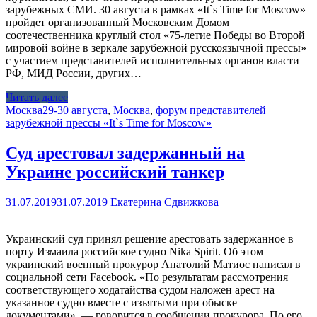
зарубежных СМИ. 30 августа в рамках «It`s Time for Moscow»
пройдет организованный Московским Домом
соотечественника круглый стол «75-летие Победы во Второй
мировой войне в зеркале зарубежной русскоязычной прессы»
с участием представителей исполнительных органов власти
РФ, МИД России, других…
Читать далее
Москва
29-30 августа
,
Москва
,
форум представителей
зарубежной прессы «It`s Time for Moscow»
Суд арестовал задержанный на
Украине российский танкер
31.07.2019
31.07.2019
Екатерина Сдвижкова
Украинский суд принял решение арестовать задержанное в
порту Измаила российское судно Nika Spirit. Об этом
украинский военный прокурор Анатолий Матиос написал в
социальной сети Facebook. «По результатам рассмотрения
соответствующего ходатайства судом наложен арест на
указанное судно вместе с изъятыми при обыске
документами», — говорится в сообщении прокурора. По его