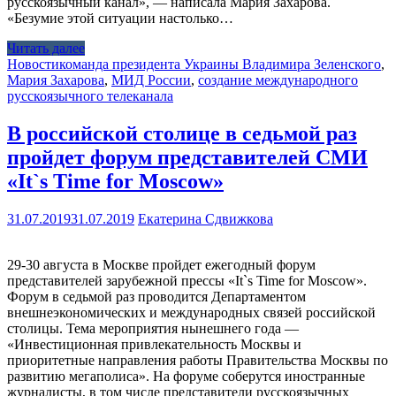
русскоязычный канал», — написала Мария Захарова.
«Безумие этой ситуации настолько…
Читать далее
Новости
команда президента Украины Владимира Зеленского
,
Мария Захарова
,
МИД России
,
создание международного
русскоязычного телеканала
В российской столице в седьмой раз
пройдет форум представителей СМИ
«It`s Time for Moscow»
31.07.2019
31.07.2019
Екатерина Сдвижкова
29-30 августа в Москве пройдет ежегодный форум
представителей зарубежной прессы «It`s Time for Moscow».
Форум в седьмой раз проводится Департаментом
внешнеэкономических и международных связей российской
столицы. Тема мероприятия нынешнего года —
«Инвестиционная привлекательность Москвы и
приоритетные направления работы Правительства Москвы по
развитию мегаполиса». На форуме соберутся иностранные
журналисты, в том числе представители русскоязычных