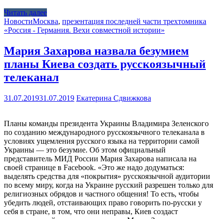
Читать далее
Новости
Москва
,
презентация последней части трехтомника
«Россия - Германия. Вехи совместной истории»
Мария Захарова назвала безумием
планы Киева создать русскоязычный
телеканал
31.07.2019
31.07.2019
Екатерина Сдвижкова
Планы команды президента Украины Владимира Зеленского
по созданию международного русскоязычного телеканала в
условиях ущемления русского языка на территории самой
Украины — это безумие. Об этом официальный
представитель МИД России Мария Захарова написала на
своей странице в Facebook. «Это же надо додуматься:
выделять средства для «покрытия» русскоязычной аудитории
по всему миру, когда на Украине русский разрешен только для
религиозных обрядов и частного общения! То есть, чтобы
убедить людей, отстаивающих право говорить по-русски у
себя в стране, в том, что они неправы, Киев создаст