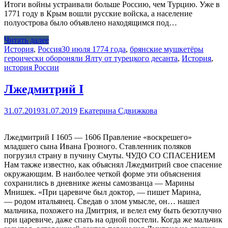
Итоги войны устраивали больше Россию, чем Турцию. Уже в
1771 году в Крым вошли русские войска, а население
полуострова было объявлено находящимся под…
Читать далее
История
,
Россия
30 июля 1774 года
,
брянские мушкетёры
героически обороняли Ялту от турецкого десанта
,
История
,
история России
Лжедмитрий I
31.07.2019
31.07.2019
Екатерина Сдвижкова
Лжедмитрий I 1605 — 1606 Правление «воскрешего»
младшего сына Ивана Грозного. Ставленник поляков
погрузил страну в пучину Смуты. ЧУДО СО СПАСЕНИЕМ
Нам также известно, как объяснял Лжедмитрий свое спасение
окружающим. В наиболее четкой форме эти объяснения
сохранились в дневнике жены самозванца — Марины
Мнишек. «При царевиче был доктор, — пишет Марина,
— родом итальянец. Сведав о злом умысле, он… нашел
мальчика, похожего на Дмитрия, и велел ему быть безотлучно
при царевиче, даже спать на одной постели. Когда же мальчик