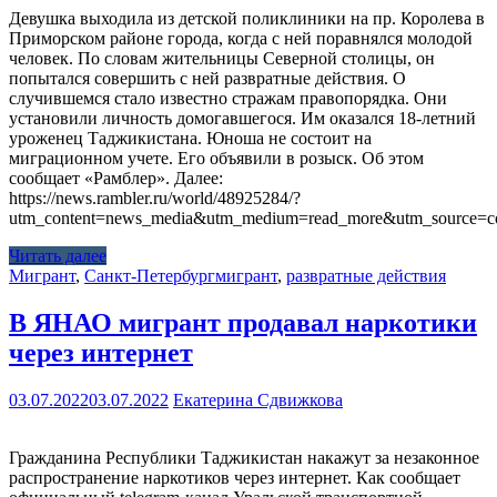
Девушка выходила из детской поликлиники на пр. Королева в
Приморском районе города, когда с ней поравнялся молодой
человек. По словам жительницы Северной столицы, он
попытался совершить с ней развратные действия. О
случившемся стало известно стражам правопорядка. Они
установили личность домогавшегося. Им оказался 18-летний
уроженец Таджикистана. Юноша не состоит на
миграционном учете. Его объявили в розыск. Об этом
сообщает «Рамблер». Далее:
https://news.rambler.ru/world/48925284/?
utm_content=news_media&utm_medium=read_more&utm_source=co
Читать далее
Мигрант
,
Санкт-Петербург
мигрант
,
развратные действия
В ЯНАО мигрант продавал наркотики
через интернет
03.07.2022
03.07.2022
Екатерина Сдвижкова
Гражданина Республики Таджикистан накажут за незаконное
распространение наркотиков через интернет. Как сообщает