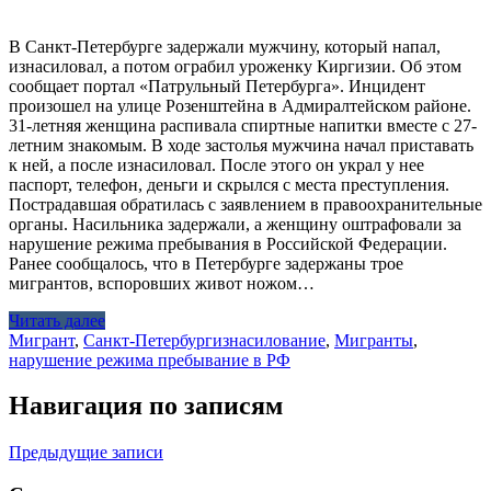
В Санкт-Петербурге задержали мужчину, который напал,
изнасиловал, а потом ограбил уроженку Киргизии. Об этом
сообщает портал «Патрульный Петербурга». Инцидент
произошел на улице Розенштейна в Адмиралтейском районе.
31-летняя женщина распивала спиртные напитки вместе с 27-
летним знакомым. В ходе застолья мужчина начал приставать
к ней, а после изнасиловал. После этого он украл у нее
паспорт, телефон, деньги и скрылся с места преступления.
Пострадавшая обратилась с заявлением в правоохранительные
органы. Насильника задержали, а женщину оштрафовали за
нарушение режима пребывания в Российской Федерации.
Ранее сообщалось, что в Петербурге задержаны трое
мигрантов, вспоровших живот ножом…
Читать далее
Мигрант
,
Санкт-Петербург
изнасилование
,
Мигранты
,
нарушение режима пребывание в РФ
Навигация по записям
Предыдущие записи