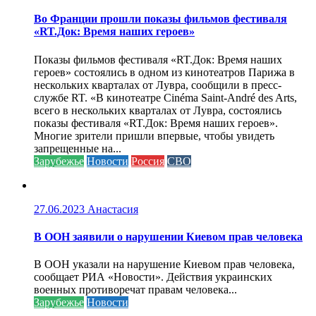
Во Франции прошли показы фильмов фестиваля
«RT.Док: Время наших героев»
Показы фильмов фестиваля «RT.Док: Время наших
героев» состоялись в одном из кинотеатров Парижа в
нескольких кварталах от Лувра, сообщили в пресс-
службе RT. «В кинотеатре Cinéma Saint-André des Arts,
всего в нескольких кварталах от Лувра, состоялись
показы фестиваля «RT.Док: Время наших героев».
Многие зрители пришли впервые, чтобы увидеть
запрещенные на...
Зарубежье
Новости
Россия
СВО
27.06.2023
Анастасия
В ООН заявили о нарушении Киевом прав человека
В ООН указали на нарушение Киевом прав человека,
сообщает РИА «Новости». Действия украинских
военных противоречат правам человека...
Зарубежье
Новости