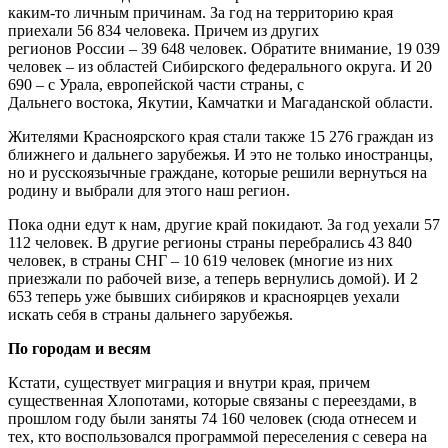
каким-то личным причинам. За год на территорию края
приехали 56 834 человека. Причем из других
регионов
России
– 39 648 человек. Обратите внимание, 19 039
человек – из областей Сибирского федерального округа. И 20
690 – с
Урала
, европейской части страны, с
Дальнего
востока
,
Якутии
,
Камчатки
и Магаданской области.
Жителями Красноярского края стали также 15 276 граждан из
ближнего и дальнего зарубежья. И это не только иностранцы,
но и русскоязычные граждане, которые решили вернуться на
родину и выбрали для этого наш регион.
Пока одни едут к нам, другие край покидают. За год уехали 57
112 человек. В другие регионы страны перебрались 43 840
человек, в страны
СНГ
– 10 619 человек (многие из них
приезжали по рабочей
визе
, а теперь вернулись домой). И 2
653 теперь уже бывших сибиряков и красноярцев уехали
искать себя в страны дальнего зарубежья.
По городам и весям
Кстати, существует миграция и внутри края, причем
существенная Хлопотами, которые связаны с переездами, в
прошлом году были заняты 74 160 человек (сюда отнесем и
тех, кто воспользовался программой переселения с севера на