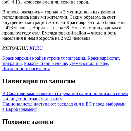
юг). 4 131 человека сменили село на город.
В плюсе оказались 4 города и 3 муниципальных района
пополнились новыми жителями. Таким образом, за счет
внутренней миграции жителей
Красноярска
стало больше на
2 478 человек,
Норильска
– на 68. Но самым популярным в
прошлом году стал Емельяновский район – численность
населения в нем возросла на 2 923 человека.
ИСТОЧНИК
KP.RU
Красноярский край
внутренняя миграция
,
Красноярскстат
,
миграция
,
Рожать стали меньше
,
уезжать стали чаще
,
Численность населения
Навигация по записям
В Саратове замначальника отдела миграции прописал в своем
жилище иностранку за взятку
Националисты наступают: расклад сил в ЕС перед выборами
в Европарламент
Похожие записи