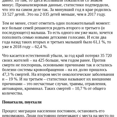
давно. То там, то здесь всплывали показатели со знаком
минус. Проанализировав данные, статистики подтвердили,
что это на самом деле так. За минувший год в крае родились
33 527 детей. Это на 2 035 детей меньше, чем в 2017 году.
Тем не менее, стоит отметить один положительный момент:
все больше семей решаются родить второго и третьего (и
последующего) малыша. То есть одного им уже мало, хочется
пополнить семью новыми детскими голосами. И если два
года назад таких вторых и третьих малышей было 61,1 %, то
уже в 2018 году – 62,4 %.
Что касается естественной убыли, за год край потерял 35 720
своих жителей – на 425 больше, чем годом ранее. Против
смерти не поспоришь, основными причинами так и остались
болезни системы кровообращения – на их долю пришлось
47,3 % смертей. На втором месте онкологические заболевания
и – 19 %. И на третьем – статистики называют их внешними
причинами – это несчастные случаи, травмы, отравления,
автоаварии, криминал. Таких смертей – 10,7 % от общего
количества.
Понаехали, поуехали
Процесс миграции населении постоянен, остановить его
невозможно. Люди постоянно переезжают с места на место по