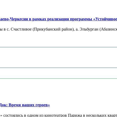
ево-Черкесии в рамках реализации программы «Устойчивое р
 в с. Счастливое (Прикубанский район), а. Эльбурган (Абазинск
ок: Время наших героев»
 состоялись в одном из кинотеатров Парижа в нескольких кварт