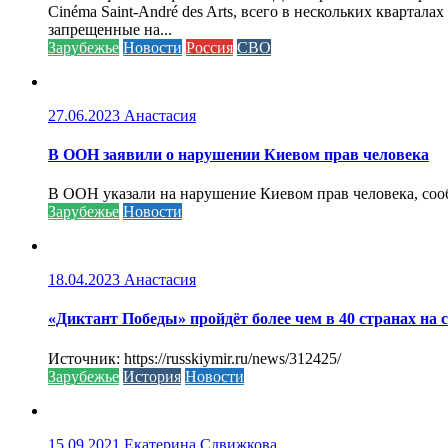
Cinéma Saint-André des Arts, всего в нескольких кварта
запрещенные на...
Зарубежье
Новости
Россия
СВО
27.06.2023
Анастасия
В ООН заявили о нарушении Киевом прав человека
В ООН указали на нарушение Киевом прав человека, соо
Зарубежье
Новости
18.04.2023
Анастасия
«Диктант Победы» пройдёт более чем в 40 странах на 
Источник: https://russkiymir.ru/news/312425/
Зарубежье
История
Новости
15.09.2021
Екатерина Сдвижкова