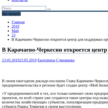
Вы читаете
Главная
2019
Май
23
В Карачаево-Черкесии откроется центр для поддержки п
В Карачаево-Черкесии откроется центр
23.05.2019
23.05.2019
Екатерина Сдвижкова
В своем ежегодном докладе-послании Глава Карачаево-Черкеси
предпринимательства в регионе будет создан центр «Мой бизне
«У предпринимателей и тех, кто только начинает свою предпри
проектов, по всей стране уже создаются такие центры под на
количества хозяйствующих субъектов, популяризация предприни
субъекта Рашид Темрезов в своем выступлении.