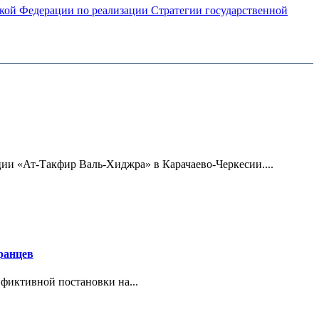
ской Федерации по реализации Стратегии государственной
ии «Ат-Такфир Валь-Хиджра» в Карачаево-Черкесии....
ранцев
фиктивной постановки на...