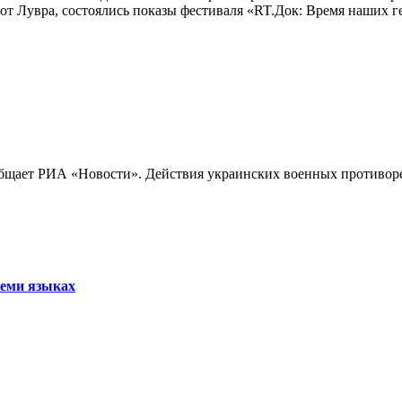
лах от Лувра, состоялись показы фестиваля «RT.Док: Время наших
бщает РИА «Новости». Действия украинских военных противореч
семи языках