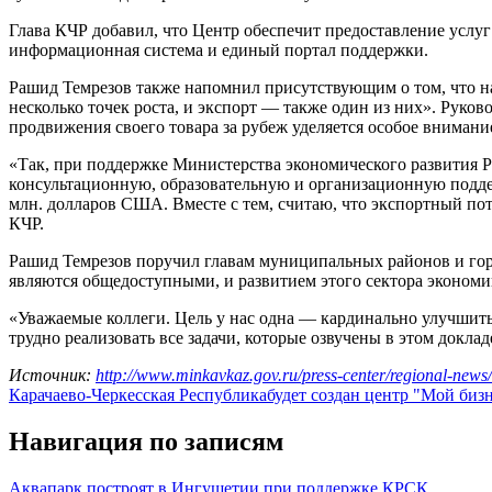
Глава КЧР добавил, что Центр обеспечит предоставление услу
информационная система и единый портал поддержки.
Рашид Темрезов также напомнил присутствующим о том, что на
несколько точек роста, и экспорт — также один из них». Руко
продвижения своего товара за рубеж уделяется особое внимани
«Так, при поддержке Министерства экономического развития 
консультационную, образовательную и организационную поддерж
млн. долларов США. Вместе с тем, считаю, что экспортный по
КЧР.
Рашид Темрезов поручил главам муниципальных районов и гор
являются общедоступными, и развитием этого сектора экономи
«Уважаемые коллеги. Цель у нас одна — кардинально улучшить
трудно реализовать все задачи, которые озвучены в этом докл
Источник:
http://www.minkavkaz.gov.ru/press-center/regional-news
Карачаево-Черкесская Республика
будет создан центр "Мой биз
Навигация по записям
Аквапарк построят в Ингушетии при поддержке КРСК