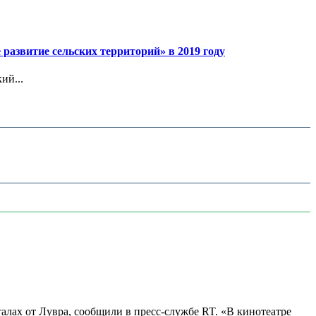
азвитие сельских территорий» в 2019 году
ий...
алах от Лувра, сообщили в пресс-службе RT. «В кинотеатре