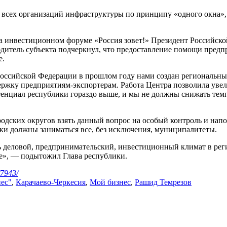
г всех организаций инфраструктуры по принципу «одного окна»,
 инвестиционном форуме «Россия зовет!» Президент Российской
водитель субъекта подчеркнул, что предоставление помощи пред
е.
Российской Федерации в прошлом году нами создан региональн
ку предприятиям-экспортерам. Работа Центра позволила увеличи
тенциал республики гораздо выше, и мы не должны снижать тем
одских округов взять данный вопрос на особый контроль и на
ки должны заниматься все, без исключения, муниципалитеты.
 деловой, предпринимательский, инвестиционный климат в реги
аде», — подытожил Глава республики.
/7943/
нес"
,
Карачаево-Черкесия
,
Мой бизнес
,
Рашид Темрезов