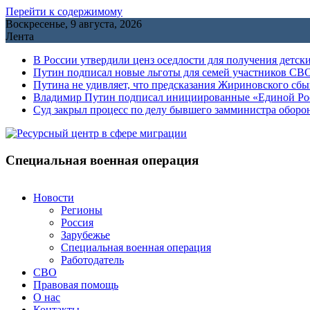
Перейти к содержимому
Воскресенье, 9 августа, 2026
Лента
В России утвердили ценз оседлости для получения детск
Путин подписал новые льготы для семей участников СВО
Путина не удивляет, что предсказания Жириновского сб
Владимир Путин подписал инициированные «Единой Росс
Cуд закрыл процесс по делу бывшего замминистра обор
Специальная военная операция
Новости
Регионы
Россия
Зарубежье
Специальная военная операция
Работодатель
СВО
Правовая помощь
О нас
Контакты