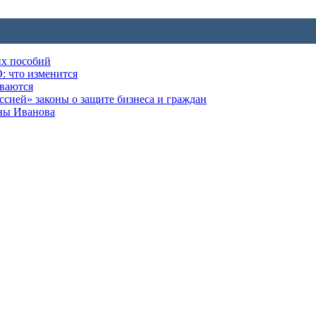
их пособий
: что изменится
ываются
ией» законы о защите бизнеса и граждан
оны Иванова