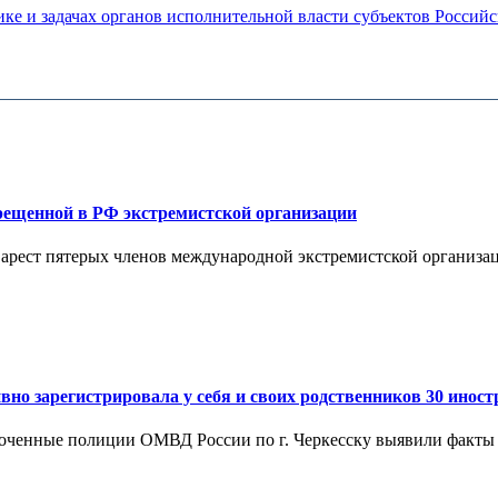
ке и задачах органов исполнительной власти субъектов Россий
рещенной в РФ экстремистской организации
арест пятерых членов международной экстремистской организац
о зарегистрировала у себя и своих родственников 30 иност
оченные полиции ОМВД России по г. Черкесску выявили факты 