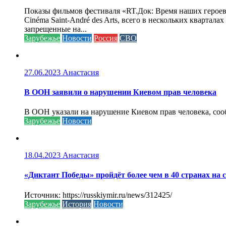
Показы фильмов фестиваля «RT.Док: Время наших героев»
Cinéma Saint-André des Arts, всего в нескольких кварта
запрещенные на...
Зарубежье
Новости
Россия
СВО
27.06.2023
Анастасия
В ООН заявили о нарушении Киевом прав человека
В ООН указали на нарушение Киевом прав человека, соо
Зарубежье
Новости
18.04.2023
Анастасия
«Диктант Победы» пройдёт более чем в 40 странах на 
Источник: https://russkiymir.ru/news/312425/
Зарубежье
История
Новости