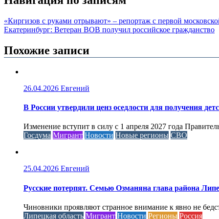
Навигация по записям
«Киргизов с руками отрывают» – репортаж с первой московско
Екатеринбург: Ветеран ВОВ получил российское гражданство
Похожие записи
26.04.2026
Евгений
В России утвердили ценз оседлости для получения дет
Изменение вступит в силу с 1 апреля 2027 года Правител
Госдума
Мигрант
Новости
Новые регионы
СВО
25.04.2026
Евгений
Русские потерпят. Семью Озманяна глава района Липе
Чиновники проявляют странное внимание к явно не бед
Липецкая область
Мигрант
Новости
Регионы
Россия