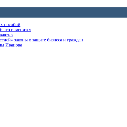
их пособий
: что изменится
ываются
ией» законы о защите бизнеса и граждан
оны Иванова