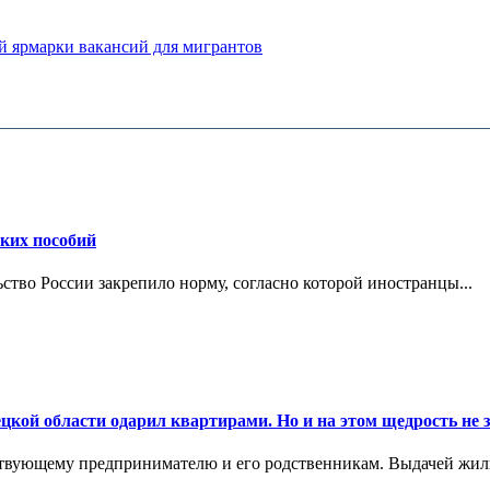
й ярмарки вакансий для мигрантов
ских пособий
ьство России закрепило норму, согласно которой иностранцы...
цкой области одарил квартирами. Но и на этом щедрость не 
ствующему предпринимателю и его родственникам. Выдачей жил