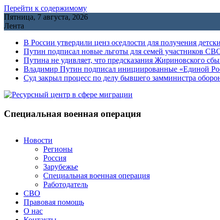
Перейти к содержимому
Пятница, 7 августа, 2026
Лента
В России утвердили ценз оседлости для получения детск
Путин подписал новые льготы для семей участников СВО
Путина не удивляет, что предсказания Жириновского сб
Владимир Путин подписал инициированные «Единой Росс
Cуд закрыл процесс по делу бывшего замминистра обор
Специальная военная операция
Новости
Регионы
Россия
Зарубежье
Специальная военная операция
Работодатель
СВО
Правовая помощь
О нас
Контакты