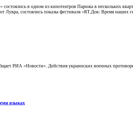
 состоялись в одном из кинотеатров Парижа в нескольких кварт
лах от Лувра, состоялись показы фестиваля «RT.Док: Время наших
бщает РИА «Новости». Действия украинских военных противореч
семи языках