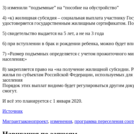
3) изменили “подъемные” на “пособие на обустройство”
4) «к) жилищная субсидия – социальная выплата участнику Го
удостоверяется государственным жилищным сертификатом. По
5) свидетельство выдается на 5 лет, а не на 3 года
6) при вступлении в брак и рождении ребенка, можно будет впи
7) «Размер подъемных определяется с учетом прожиточного м
населения;»
8) закрепляется право на «на получение жилищной субсидии. 
жилья по субъектам Российской Федерации, используемых для 
заселения
Порядок этих выплат видимо будет регулироваться другим доку
смогут.
И всё это планируется с 1 января 2020.
Источник
Мигрант
законопроект
,
изменения
,
программа переселения соот