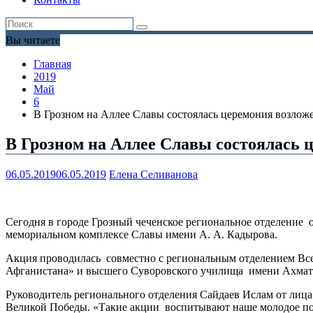
Вы читаете
Главная
2019
Май
6
В Грозном на Аллее Славы состоялась церемония возлож
В Грозном на Аллее Славы состоялась 
06.05.2019
06.05.2019
Елена Селиванова
Сегодня в городе Грозный чеченское региональное отделение 
мемориальном комплексе Славы имени А. А. Кадырова.
Акция проводилась совместно с региональным отделением В
Афганистана» и высшего Суворовского училища имени Ахмат 
Руководитель регионального отделения Сайдаев Ислам от лиц
Великой Победы. «Такие акции воспитывают наше молодое пок