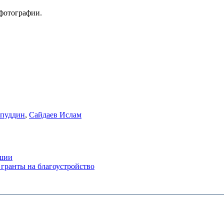
фотографии.
йпуддин
,
Сайдаев Ислам
ашии
гранты на благоустройство