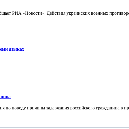
бщает РИА «Новости». Действия украинских военных противореч
семи языках
янина
я по поводу причины задержания российского гражданина в праж