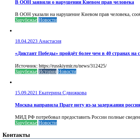
В ООН заявили о нарушении Киевом прав человека
В ООН указали на нарушение Киевом прав человека, соо
Зарубежье
Новости
18.04.2023
Анастасия
«Диктант Победы» пройдёт более чем в 40 странах на 
Источник: https://russkiymir.ru/news/312425/
Зарубежье
История
Новости
15.09.2021
Екатерина Сдвижкова
Москва направила Праге ноту из-за задержания росси
МИД РФ потребовал предоставить России полные сведени
Зарубежье
Новости
Контакты