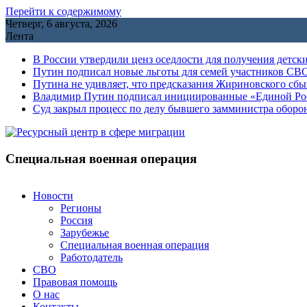
Перейти к содержимому
Четверг, 6 августа, 2026
Лента
В России утвердили ценз оседлости для получения детск
Путин подписал новые льготы для семей участников СВО
Путина не удивляет, что предсказания Жириновского сб
Владимир Путин подписал инициированные «Единой Росс
Cуд закрыл процесс по делу бывшего замминистра обор
Специальная военная операция
Новости
Регионы
Россия
Зарубежье
Специальная военная операция
Работодатель
СВО
Правовая помощь
О нас
Контакты