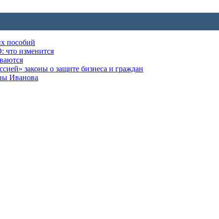
их пособий
: что изменится
ываются
ией» законы о защите бизнеса и граждан
оны Иванова