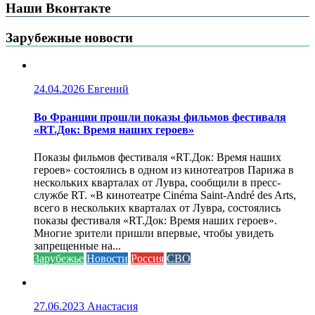
Наши Вконтакте
Зарубежные новости
24.04.2026
Евгений
Во Франции прошли показы фильмов фестиваля
«RT.Док: Время наших героев»
Показы фильмов фестиваля «RT.Док: Время наших
героев» состоялись в одном из кинотеатров Парижа в
нескольких кварталах от Лувра, сообщили в пресс-
службе RT. «В кинотеатре Cinéma Saint-André des Arts,
всего в нескольких кварталах от Лувра, состоялись
показы фестиваля «RT.Док: Время наших героев».
Многие зрители пришли впервые, чтобы увидеть
запрещенные на...
Зарубежье
Новости
Россия
СВО
27.06.2023
Анастасия