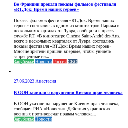
Во Франции прошли показы фильмов фестиваля
«RT.Док: Время наших героев»
Показы фильмов фестиваля «RT.Док: Время наших
героев» состоялись в одном из кинотеатров Парижа в
нескольких кварталах от Лувра, сообщили в пресс-
службе RT. «В кинотеатре Cinéma Saint-André des Arts,
всего в нескольких кварталах от Лувра, состоялись
показы фестиваля «RT.Док: Время наших героев».
Многие зрители пришли впервые, чтобы увидеть
запрещенные на...
Зарубежье
Новости
Россия
СВО
27.06.2023
Анастасия
В ООН заявили о нарушении Киевом прав человека
В ООН указали на нарушение Киевом прав человека,
сообщает РИА «Новости». Действия украинских
военных противоречат правам человека...
Зарубежье
Новости