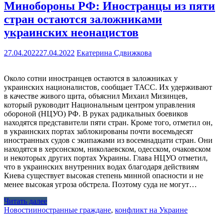
Минобороны РФ: Иностранцы из пяти
стран остаются заложниками
украинских неонацистов
27.04.2022
27.04.2022
Екатерина Сдвижкова
Около сотни иностранцев остаются в заложниках у
украинских националистов, сообщает ТАСС. Их удерживают
в качестве живого щита, объяснил Михаил Мизинцев,
который руководит Национальным центром управления
обороной (НЦУО) РФ. В руках радикальных боевиков
находятся представители пяти стран. Кроме того, отметил он,
в украинских портах заблокированы почти восемьдесят
иностранных судов с экипажами из восемнадцати стран. Они
находятся в херсонском, николаевском, одесском, очаковском
и некоторых других портах Украины. Глава НЦУО отметил,
что в украинских внутренних водах благодаря действиям
Киева существует высокая степень минной опасности и не
менее высокая угроза обстрела. Поэтому суда не могут…
Читать далее
Новости
иностранные граждане
,
конфликт на Украине