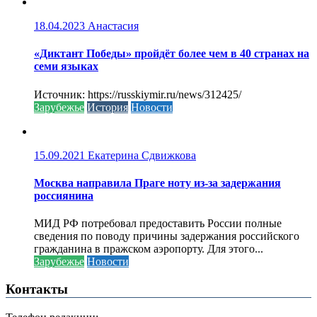
18.04.2023
Анастасия
«Диктант Победы» пройдёт более чем в 40 странах на
семи языках
Источник: https://russkiymir.ru/news/312425/
Зарубежье
История
Новости
15.09.2021
Екатерина Сдвижкова
Москва направила Праге ноту из-за задержания
россиянина
МИД РФ потребовал предоставить России полные
сведения по поводу причины задержания российского
гражданина в пражском аэропорту. Для этого...
Зарубежье
Новости
Контакты