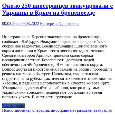
Около 250 иностранцев эвакуировали с
Украины в Крым на бронепоезде
09.03.2022
09.03.2022
Екатерина Сдвижкова
Иностранцев из Херсона эвакуировали на бронепоезде,
сообщает «Лайф.ру». Эвакуацию организовало российское
оборонное ведомство. Военнослужащие Южного военного
округа доставили в Крым почти двести пятьдесят человек.
Среди них в город Армянск привезли около сорока
несовершеннолетних. Безопасность доставки людей
обеспечил расчёт бронепоезда Южного военного округа.
Вопрос доставки иностранных граждан на родину пообещали
решить как можно быстрее. Напомним, свыше тысячи
студентов из-за рубежа фактически захвачены в заложники на
Украине, и радикалы используют их в качестве живого щита.
Учащимся не дают выйти из районов, контролируемых
украинскими войсками, подвергают обстрелам во время
попыток уехать. В частности, граждане…
Читать далее
Новости
военная операция
,
иностранные граждане
,
эвакуация