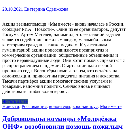
28.10.2021
Екатерина Сдвижкова
Акция взаимопомощи «Мы вместе» вновь началась в России,
сообщает РИА «Новости». Один из её организаторов, депутат
Госдумы Артём Метелев, напомнил, что её главной задачей
является содействие пожилым людям, маломобильным
категориям граждан, а также медикам. К участникам
гуманитарной акции присоединяются предприятия и
коммерческие организации, общественные объединения и
просто неравнодушные люди. Они хотят помочь справиться с
распространением пандемии. Старт акции дали весной
прошлого года. Волонтёры помогают тем, кто остаётся на
самоизоляции, привозят им продукты питания и лекарства.
Тысячи партнёров акции помогают своими услугами и
товарами, напомнил политик. Сейчас вновь начинают
действовать штабы волонтёров…
Читать далее
Новости
,
Россия
акция
,
волонтеры
,
коронавирус
,
Мы вместе
Добровольцы команды «Молодёжка
ОНФ» возобновили помощь пожилым