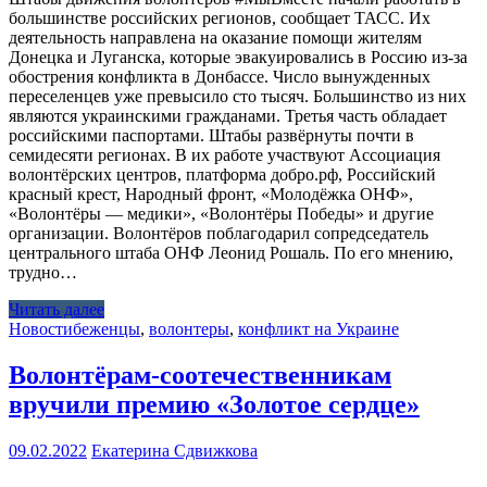
большинстве российских регионов, сообщает ТАСС. Их
деятельность направлена на оказание помощи жителям
Донецка и Луганска, которые эвакуировались в Россию из-за
обострения конфликта в Донбассе. Число вынужденных
переселенцев уже превысило сто тысяч. Большинство из них
являются украинскими гражданами. Третья часть обладает
российскими паспортами. Штабы развёрнуты почти в
семидесяти регионах. В их работе участвуют Ассоциация
волонтёрских центров, платформа добро.рф, Российский
красный крест, Народный фронт, «Молодёжка ОНФ»,
«Волонтёры — медики», «Волонтёры Победы» и другие
организации. Волонтёров поблагодарил сопредседатель
центрального штаба ОНФ Леонид Рошаль. По его мнению,
трудно…
Читать далее
Новости
беженцы
,
волонтеры
,
конфликт на Украине
Волонтёрам-соотечественникам
вручили премию «Золотое сердце»
09.02.2022
Екатерина Сдвижкова