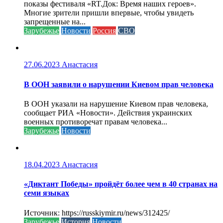
показы фестиваля «RT.Док: Время наших героев».
Многие зрители пришли впервые, чтобы увидеть
запрещенные на...
Зарубежье
Новости
Россия
СВО
27.06.2023
Анастасия
В ООН заявили о нарушении Киевом прав человека
В ООН указали на нарушение Киевом прав человека,
сообщает РИА «Новости». Действия украинских
военных противоречат правам человека...
Зарубежье
Новости
18.04.2023
Анастасия
«Диктант Победы» пройдёт более чем в 40 странах на
семи языках
Источник: https://russkiymir.ru/news/312425/
Зарубежье
История
Новости