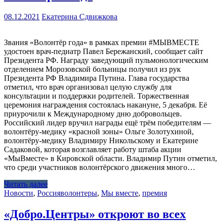
08.12.2021
Екатерина Сдвижкова
Звания «Волонтёр года» в рамках премии #МЫВМЕСТЕ
удостоен врач-педиатр Павел Бережанский, сообщает сайт
Президента РФ. Награду заведующий пульмонологическим
отделением Морозовской больницы получил из рук
Президента РФ Владимира Путина. Глава государства
отметил, что врач организовал целую службу для
консультации и поддержки родителей. Торжественная
церемония награждения состоялась накануне, 5 декабря. Её
приурочили к Международному дню добровольцев.
Российский лидер вручил награды ещё трём победителям —
волонтёру-медику «красной зоны» Ольге Золотухиной,
волонтёру-медику Владимиру Никольскому и Екатерине
Садаковой, которая возглавляет работу штаба акции
«МыВместе» в Кировской области. Владимир Путин отметил,
что среди участников волонтёрского движения много…
Читать далее
Новости
,
Россия
волонтеры
,
Мы вместе
,
премия
«Добро.Центры» откроют во всех