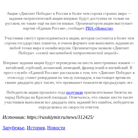
Акция «Диктант Победы» в России и более чем сорока странах мира —
задания патриотической акции впервые будут доступны не только на
русском, но также ещё на шести языках. Организатором акции выступает
партия «Единая Россия», сообщает
РИА «Новости»
.
Участники смогут присоединиться к акции, которая состоится в более чем
сорока государствах планеты, в очном формате или выполнить задания из
любой точки мира в онлайн-версии. Организаторы назвали «Диктант
Победы»
«самой масштабной патриотической акцией»
.
Впервые задания акции будут переведены на шесть иностранных языков —
китайский, сербский, испанский, немецкий, французский и английский. В
пресс-службе «Единой России» рассказали о том, что «Диктант Победы» в
этом году станет рекордным по числу площадок, в настоящее время их
свыше двадцати двух тысяч, что превышает показатели предыдущих лет.
Победители акции прошлого года
получили
пригласительные билеты на
парад Победы на Красной площади. Отмечалось, что свыше шести тысяч
участников выполнили все двадцать пять заданий без ошибок, победители
определялись по скорости ответов.
Источник: https://russkiymir.ru/news/312425/
Зарубежье
,
История
,
Новости