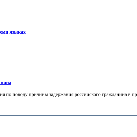
семи языках
янина
я по поводу причины задержания российского гражданина в праж