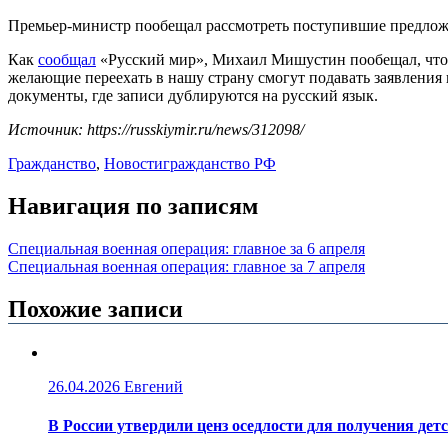
Премьер-министр пообещал рассмотреть поступившие предлож
Как
сообщал
«Русский мир», Михаил Мишустин пообещал, что с
желающие переехать в нашу страну смогут подавать заявления н
документы, где записи дублируются на русский язык.
Источник: https://russkiymir.ru/news/312098/
Гражданство
,
Новости
гражданство РФ
Навигация по записям
Специальная военная операция: главное за 6 апреля
Специальная военная операция: главное за 7 апреля
Похожие записи
26.04.2026
Евгений
В России утвердили ценз оседлости для получения дет