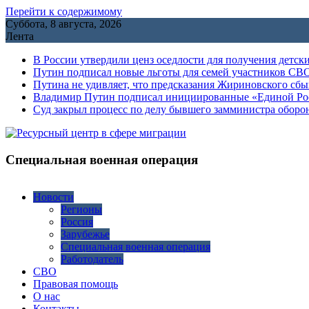
Перейти к содержимому
Суббота, 8 августа, 2026
Лента
В России утвердили ценз оседлости для получения детск
Путин подписал новые льготы для семей участников СВО
Путина не удивляет, что предсказания Жириновского сб
Владимир Путин подписал инициированные «Единой Росс
Cуд закрыл процесс по делу бывшего замминистра обор
Специальная военная операция
Новости
Регионы
Россия
Зарубежье
Специальная военная операция
Работодатель
СВО
Правовая помощь
О нас
Контакты