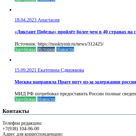
18.04.2023
Анастасия
«Диктант Победы» пройдёт более чем в 40 странах на 
Источник: https://russkiymir.ru/news/312425/
Зарубежье
История
Новости
15.09.2021
Екатерина Сдвижкова
Москва направила Праге ноту из-за задержания росси
МИД РФ потребовал предоставить России полные сведени
Зарубежье
Новости
Контакты
Телефон редакции:
+7(938) 104-96-00
Адрес для корреспонденции: