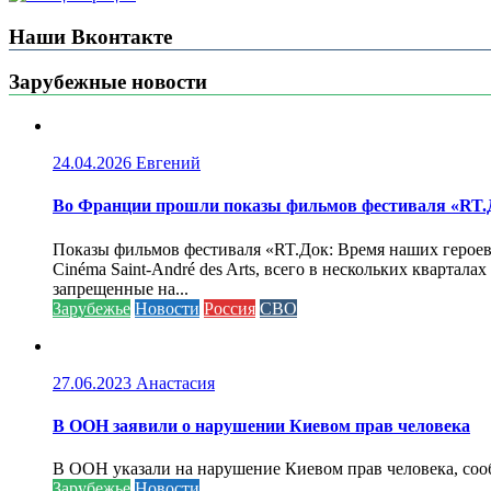
Наши Вконтакте
Зарубежные новости
24.04.2026
Евгений
Во Франции прошли показы фильмов фестиваля «RT.Д
Показы фильмов фестиваля «RT.Док: Время наших героев»
Cinéma Saint-André des Arts, всего в нескольких кварта
запрещенные на...
Зарубежье
Новости
Россия
СВО
27.06.2023
Анастасия
В ООН заявили о нарушении Киевом прав человека
В ООН указали на нарушение Киевом прав человека, соо
Зарубежье
Новости