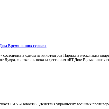
ок: Время наших героев»
 состоялись в одном из кинотеатров Парижа в нескольких кварт
лах от Лувра, состоялись показы фестиваля «RT.Док: Время наших
бщает РИА «Новости». Действия украинских военных противореч