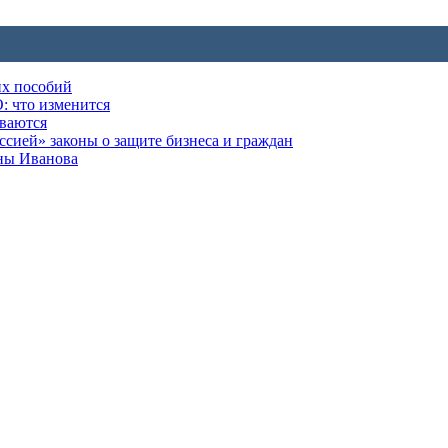
их пособий
: что изменится
ываются
ией» законы о защите бизнеса и граждан
оны Иванова