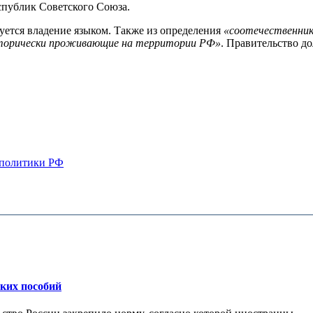
спублик Советского Союза.
буется владение языком. Также из определения
«соотечественни
сторически проживающие на территории РФ»
. Правительство д
 политики РФ
ских пособий