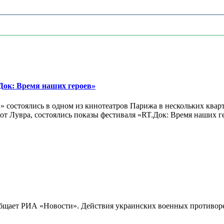
ок: Время наших героев»
 состоялись в одном из кинотеатров Парижа в нескольких кварт
лах от Лувра, состоялись показы фестиваля «RT.Док: Время наших
бщает РИА «Новости». Действия украинских военных противореч