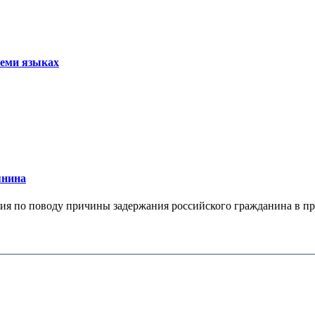
семи языках
янина
я по поводу причины задержания российского гражданина в праж