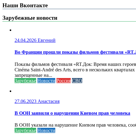
Наши Вконтакте
Зарубежные новости
24.04.2026
Евгений
Во Франции прошли показы фильмов фестиваля «RT.Д
Показы фильмов фестиваля «RT.Док: Время наших героев»
Cinéma Saint-André des Arts, всего в нескольких кварта
запрещенные на...
Зарубежье
Новости
Россия
СВО
27.06.2023
Анастасия
В ООН заявили о нарушении Киевом прав человека
В ООН указали на нарушение Киевом прав человека, соо
Зарубежье
Новости