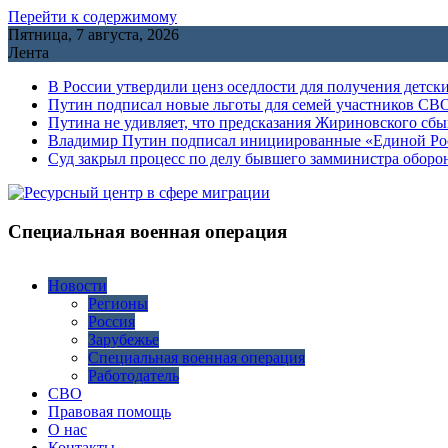
Перейти к содержимому
Пятница, 7 августа, 2026
Лента
В России утвердили ценз оседлости для получения детск
Путин подписал новые льготы для семей участников СВО
Путина не удивляет, что предсказания Жириновского сб
Владимир Путин подписал инициированные «Единой Росс
Cуд закрыл процесс по делу бывшего замминистра обор
Специальная военная операция
Новости
Регионы
Россия
Зарубежье
Специальная военная операция
Работодатель
СВО
Правовая помощь
О нас
Контакты