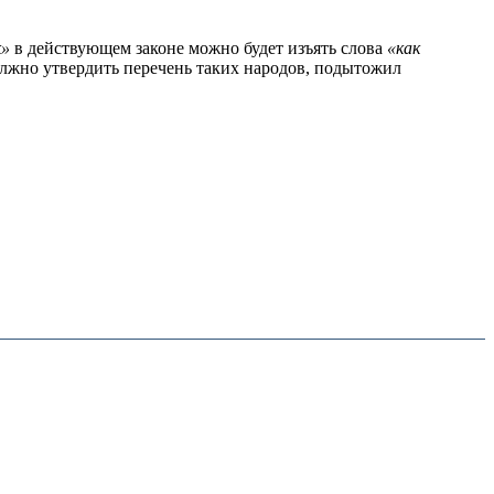
к»
в действующем законе можно будет изъять слова
«как
олжно утвердить перечень таких народов, подытожил