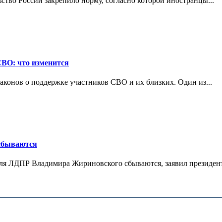
ьство России закрепило норму, согласно которой иностранцы...
СВО: что изменится
конов о поддержке участников СВО и их близких. Один из...
 сбываются
теля ЛДПР Владимира Жириновского сбываются, заявил президент