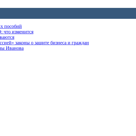
их пособий
: что изменится
ываются
ией» законы о защите бизнеса и граждан
оны Иванова