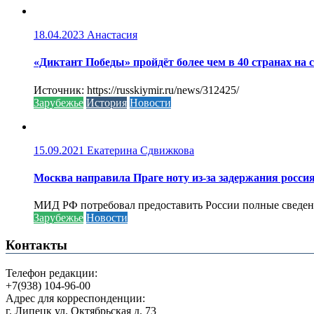
18.04.2023
Анастасия
«Диктант Победы» пройдёт более чем в 40 странах на 
Источник: https://russkiymir.ru/news/312425/
Зарубежье
История
Новости
15.09.2021
Екатерина Сдвижкова
Москва направила Праге ноту из-за задержания росси
МИД РФ потребовал предоставить России полные сведени
Зарубежье
Новости
Контакты
Телефон редакции:
+7(938) 104-96-00
Адрес для корреспонденции:
г. Липецк ул. Октябрьская д. 73