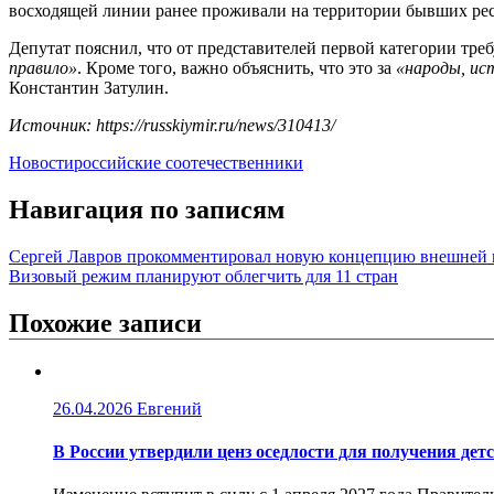
восходящей линии ранее проживали на территории бывших ре
Депутат пояснил, что от представителей первой категории тре
правило»
. Кроме того, важно объяснить, что это за
«народы, и
Константин Затулин.
Источник: https://russkiymir.ru/news/310413/
Новости
российские соотечественники
Навигация по записям
Сергей Лавров прокомментировал новую концепцию внешней
Визовый режим планируют облегчить для 11 стран
Похожие записи
26.04.2026
Евгений
В России утвердили ценз оседлости для получения дет