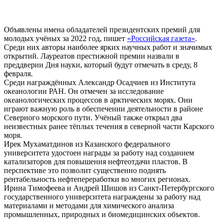
Объявлены имена обладателей президентских премий для
молодых учёных за 2022 год, пишет
«Российская газета»
.
Среди них авторы наиболее ярких научных работ и значимых
открытий. Лауреатов престижной премии назвали в
преддверии Дня науки, который будут отмечать в среду, 8
февраля.
Среди награждённых Александр Осадчиев из Института
океанологии РАН. Он отмечен за исследование
океанологических процессов в арктических морях. Они
играют важную роль в обеспечении деятельности в районе
Северного морского пути. Учёный также открыл два
неизвестных ранее тёплых течения в северной части Карского
моря.
Ирек Мухаматдинов из Казанского федерального
университета удостоен награды за работу над созданием
катализаторов для повышения нефтеотдачи пластов. В
перспективе это позволит существенно поднять
рентабельность нефтепереработки во многих регионах.
Ирина Тимофеева и Андрей Шишов из Санкт-Петербургского
государственного университета награждены за работу над
материалами и методами для химического анализа
промышленных, природных и биомедицинских объектов.