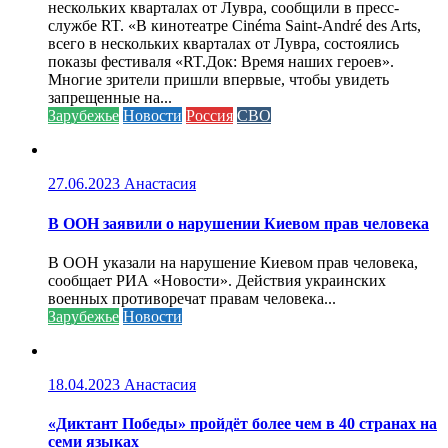
нескольких кварталах от Лувра, сообщили в пресс-
службе RT. «В кинотеатре Cinéma Saint-André des Arts,
всего в нескольких кварталах от Лувра, состоялись
показы фестиваля «RT.Док: Время наших героев».
Многие зрители пришли впервые, чтобы увидеть
запрещенные на...
Зарубежье
Новости
Россия
СВО
27.06.2023
Анастасия
В ООН заявили о нарушении Киевом прав человека
В ООН указали на нарушение Киевом прав человека,
сообщает РИА «Новости». Действия украинских
военных противоречат правам человека...
Зарубежье
Новости
18.04.2023
Анастасия
«Диктант Победы» пройдёт более чем в 40 странах на
семи языках