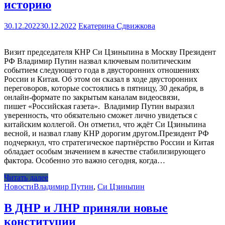
историю
30.12.2022
30.12.2022
Екатерина Сдвижкова
Визит председателя КНР Си Цзиньпина в Москву Президент
РФ Владимир Путин назвал ключевым политическим
событием следующего года в двусторонних отношениях
России и Китая. Об этом он сказал в ходе двусторонних
переговоров, которые состоялись в пятницу, 30 декабря, в
онлайн-формате по закрытым каналам видеосвязи,
пишет «Российская газета». Владимир Путин выразил
уверенность, что обязательно сможет лично увидеться с
китайским коллегой. Он отметил, что ждёт Си Цзиньпина
весной, и назвал главу КНР дорогим другом.Президент РФ
подчеркнул, что стратегическое партнёрство России и Китая
обладает особым значением в качестве стабилизирующего
фактора. Особенно это важно сегодня, когда…
Читать далее
Новости
Владимир Путин
,
Си Цзиньпин
В ДНР и ЛНР приняли новые
конституции