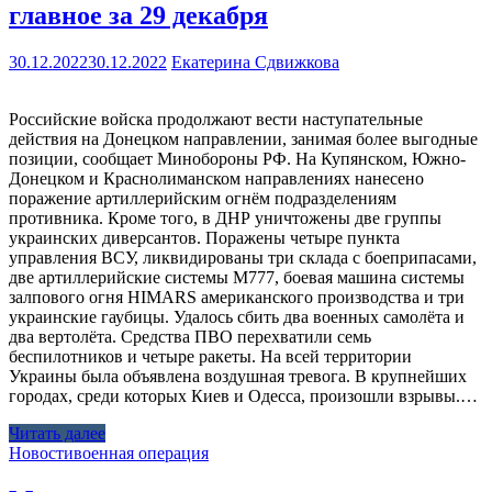
главное за 29 декабря
30.12.2022
30.12.2022
Екатерина Сдвижкова
Российские войска продолжают вести наступательные
действия на Донецком направлении, занимая более выгодные
позиции, сообщает Минобороны РФ. На Купянском, Южно-
Донецком и Краснолиманском направлениях нанесено
поражение артиллерийским огнём подразделениям
противника. Кроме того, в ДНР уничтожены две группы
украинских диверсантов. Поражены четыре пункта
управления ВСУ, ликвидированы три склада с боеприпасами,
две артиллерийские системы М777, боевая машина системы
залпового огня HIMARS американского производства и три
украинские гаубицы. Удалось сбить два военных самолёта и
два вертолёта. Средства ПВО перехватили семь
беспилотников и четыре ракеты. На всей территории
Украины была объявлена воздушная тревога. В крупнейших
городах, среди которых Киев и Одесса, произошли взрывы.…
Читать далее
Новости
военная операция