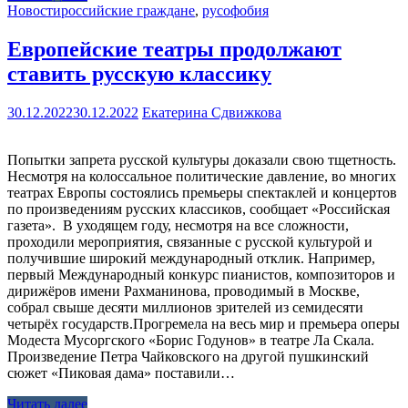
Новости
российские граждане
,
русофобия
Европейские театры продолжают
ставить русскую классику
30.12.2022
30.12.2022
Екатерина Сдвижкова
Попытки запрета русской культуры доказали свою тщетность.
Несмотря на колоссальное политические давление, во многих
театрах Европы состоялись премьеры спектаклей и концертов
по произведениям русских классиков, сообщает «Российская
газета». В уходящем году, несмотря на все сложности,
проходили мероприятия, связанные с русской культурой и
получившие широкий международный отклик. Например,
первый Международный конкурс пианистов, композиторов и
дирижёров имени Рахманинова, проводимый в Москве,
собрал свыше десяти миллионов зрителей из семидесяти
четырёх государств.Прогремела на весь мир и премьера оперы
Модеста Мусоргского «Борис Годунов» в театре Ла Скала.
Произведение Петра Чайковского на другой пушкинский
сюжет «Пиковая дама» поставили…
Читать далее