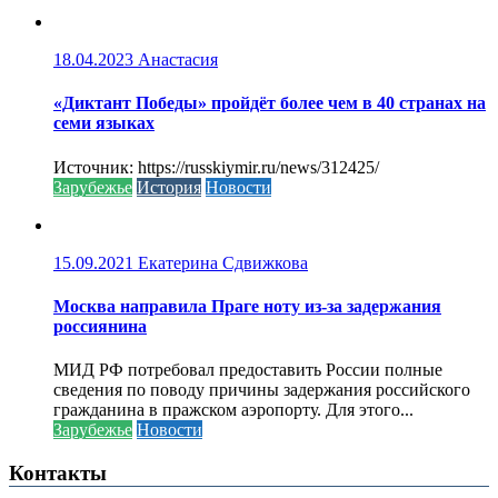
18.04.2023
Анастасия
«Диктант Победы» пройдёт более чем в 40 странах на
семи языках
Источник: https://russkiymir.ru/news/312425/
Зарубежье
История
Новости
15.09.2021
Екатерина Сдвижкова
Москва направила Праге ноту из-за задержания
россиянина
МИД РФ потребовал предоставить России полные
сведения по поводу причины задержания российского
гражданина в пражском аэропорту. Для этого...
Зарубежье
Новости
Контакты