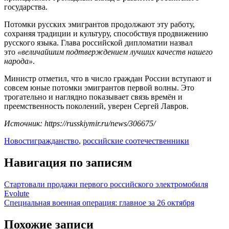
государства.
Потомки русских эмигрантов продолжают эту работу,
сохраняя традиции и культуру, способствуя продвижению
русского языка. Глава российской дипломатии назвал
это
«величайшим подтверждением лучших качеств нашего
народа»
.
Министр отметил, что в число граждан России вступают и
совсем юные потомки эмигрантов первой волны. Это
трогательно и наглядно показывает связь времён и
преемственность поколений, уверен Сергей Лавров.
Источник: https://russkiymir.ru/news/306675/
Новости
гражданство
,
российские соотечественники
Навигация по записям
Стартовали продажи первого российского электромобиля
Evolute
Специальная военная операция: главное за 26 октября
Похожие записи