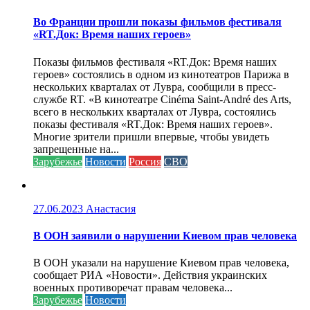
Во Франции прошли показы фильмов фестиваля
«RT.Док: Время наших героев»
Показы фильмов фестиваля «RT.Док: Время наших
героев» состоялись в одном из кинотеатров Парижа в
нескольких кварталах от Лувра, сообщили в пресс-
службе RT. «В кинотеатре Cinéma Saint-André des Arts,
всего в нескольких кварталах от Лувра, состоялись
показы фестиваля «RT.Док: Время наших героев».
Многие зрители пришли впервые, чтобы увидеть
запрещенные на...
Зарубежье
Новости
Россия
СВО
27.06.2023
Анастасия
В ООН заявили о нарушении Киевом прав человека
В ООН указали на нарушение Киевом прав человека,
сообщает РИА «Новости». Действия украинских
военных противоречат правам человека...
Зарубежье
Новости