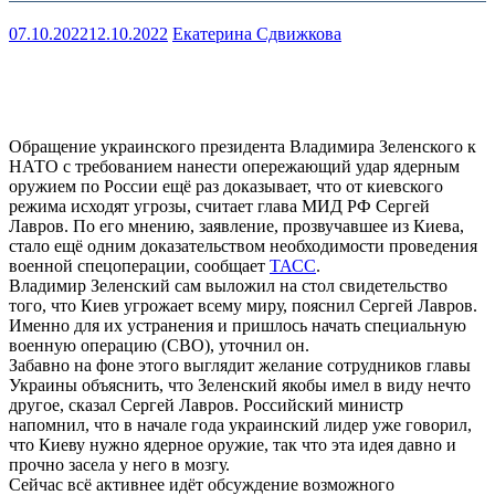
07.10.2022
12.10.2022
Екатерина Сдвижкова
Обращение украинского президента Владимира Зеленского к
НАТО с требованием нанести опережающий удар ядерным
оружием по России ещё раз доказывает, что от киевского
режима исходят угрозы, считает глава МИД РФ Сергей
Лавров. По его мнению, заявление, прозвучавшее из Киева,
стало ещё одним доказательством необходимости проведения
военной спецоперации, сообщает
ТАСС
.
Владимир Зеленский сам выложил на стол свидетельство
того, что Киев угрожает всему миру, пояснил Сергей Лавров.
Именно для их устранения и пришлось начать специальную
военную операцию (СВО), уточнил он.
Забавно на фоне этого выглядит желание сотрудников главы
Украины объяснить, что Зеленский якобы имел в виду нечто
другое, сказал Сергей Лавров. Российский министр
напомнил, что в начале года украинский лидер уже говорил,
что Киеву нужно ядерное оружие, так что эта идея давно и
прочно засела у него в мозгу.
Сейчас всё активнее идёт обсуждение возможного