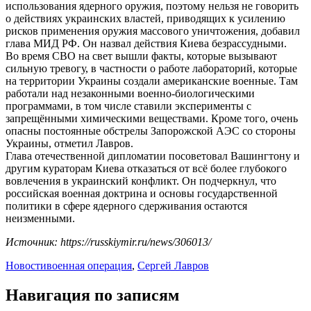
использования ядерного оружия, поэтому нельзя не говорить
о действиях украинских властей, приводящих к усилению
рисков применения оружия массового уничтожения, добавил
глава МИД РФ. Он назвал действия Киева безрассудными.
Во время СВО на свет вышли факты, которые вызывают
сильную тревогу, в частности о работе лабораторий, которые
на территории Украины создали американские военные. Там
работали над незаконными военно-биологическими
программами, в том числе ставили эксперименты с
запрещёнными химическими веществами. Кроме того, очень
опасны постоянные обстрелы Запорожской АЭС со стороны
Украины, отметил Лавров.
Глава отечественной дипломатии посоветовал Вашингтону и
другим кураторам Киева отказаться от всё более глубокого
вовлечения в украинский конфликт. Он подчеркнул, что
российская военная доктрина и основы государственной
политики в сфере ядерного сдерживания остаются
неизменными.
Источник: https://russkiymir.ru/news/306013/
Новости
военная операция
,
Сергей Лавров
Навигация по записям