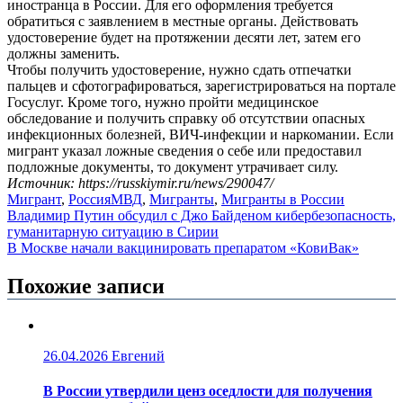
иностранца в России. Для его оформления требуется
обратиться с заявлением в местные органы. Действовать
удостоверение будет на протяжении десяти лет, затем его
должны заменить.
Чтобы получить удостоверение, нужно сдать отпечатки
пальцев и сфотографироваться, зарегистрироваться на портале
Госуслуг. Кроме того, нужно пройти медицинское
обследование и получить справку об отсутствии опасных
инфекционных болезней, ВИЧ-инфекции и наркомании. Если
мигрант указал ложные сведения о себе или предоставил
подложные документы, то документ утрачивает силу.
Источник: https://russkiymir.ru/news/290047/
Мигрант
,
Россия
МВД
,
Мигранты
,
Мигранты в России
Навигация
Владимир Путин обсудил с Джо Байденом кибербезопасность,
гуманитарную ситуацию в Сирии
по
В Москве начали вакцинировать препаратом «КовиВак»
записям
Похожие записи
26.04.2026
Евгений
В России утвердили ценз оседлости для получения