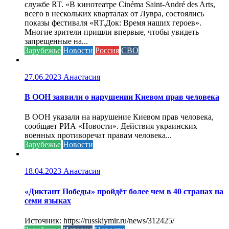
службе RT. «В кинотеатре Cinéma Saint-André des Arts,
всего в нескольких кварталах от Лувра, состоялись
показы фестиваля «RT.Док: Время наших героев».
Многие зрители пришли впервые, чтобы увидеть
запрещенные на...
Зарубежье
Новости
Россия
СВО
27.06.2023
Анастасия
В ООН заявили о нарушении Киевом прав человека
В ООН указали на нарушение Киевом прав человека,
сообщает РИА «Новости». Действия украинских
военных противоречат правам человека...
Зарубежье
Новости
18.04.2023
Анастасия
«Диктант Победы» пройдёт более чем в 40 странах на
семи языках
Источник: https://russkiymir.ru/news/312425/