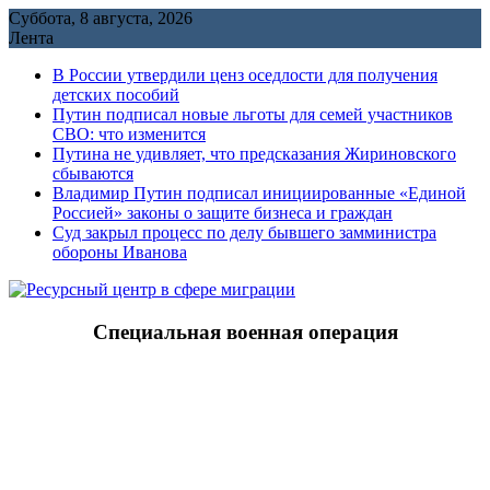
Перейти
Суббота, 8 августа, 2026
к
Лента
содержимому
В России утвердили ценз оседлости для получения
детских пособий
Путин подписал новые льготы для семей участников
СВО: что изменится
Путина не удивляет, что предсказания Жириновского
сбываются
Владимир Путин подписал инициированные «Единой
Россией» законы о защите бизнеса и граждан
Cуд закрыл процесс по делу бывшего замминистра
обороны Иванова
Специальная военная операция