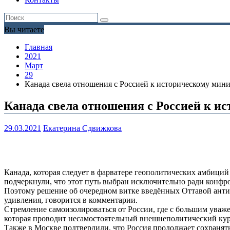
Вы читаете
Главная
2021
Март
29
Канада свела отношения с Россией к историческому ми
Канада свела отношения с Россией к 
29.03.2021
Екатерина Сдвижкова
Канада, которая следует в фарватере геополитических амбици
подчеркнули, что этот путь выбран исключительно ради конфр
Поэтому решение об очередном витке введённых Оттавой антир
удивления, говорится в комментарии.
Стремление самоизолироваться от России, где с большим уваж
которая проводит несамостоятельный внешнеполитический кур
Также в Москве подтвердили, что Россия продолжает сохранят