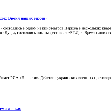
ок: Время наших героев»
 состоялись в одном из кинотеатров Парижа в нескольких кварт
лах от Лувра, состоялись показы фестиваля «RT.Док: Время наших
бщает РИА «Новости». Действия украинских военных противореч
семи языках