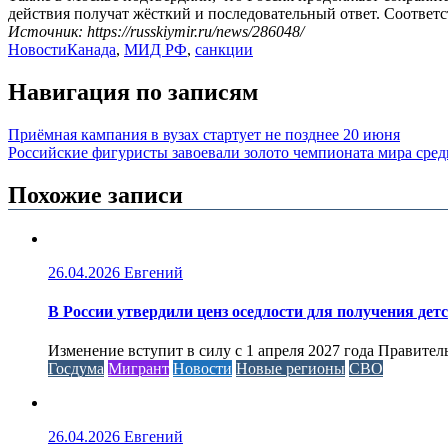
действия получат жёсткий и последовательный ответ. Соответ
Источник: https://russkiymir.ru/news/286048/
Новости
Канада
,
МИД РФ
,
санкции
Навигация по записям
Приёмная кампания в вузах стартует не позднее 20 июня
Российские фигуристы завоевали золото чемпионата мира сре
Похожие записи
26.04.2026
Евгений
В России утвердили ценз оседлости для получения дет
Изменение вступит в силу с 1 апреля 2027 года Правител
Госдума
Мигрант
Новости
Новые регионы
СВО
26.04.2026
Евгений