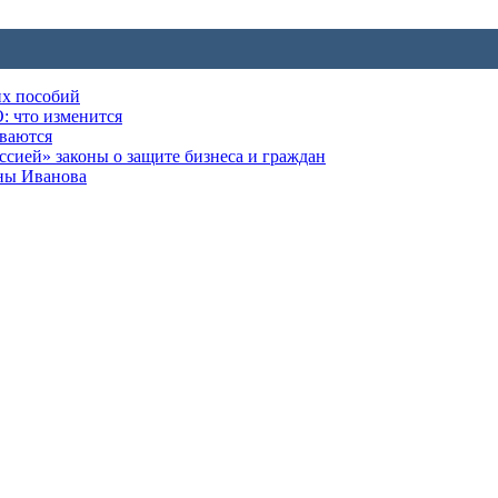
их пособий
: что изменится
ываются
ией» законы о защите бизнеса и граждан
оны Иванова