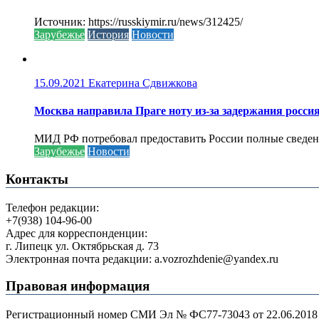
Источник: https://russkiymir.ru/news/312425/
Зарубежье
История
Новости
15.09.2021
Екатерина Сдвижкова
Москва направила Праге ноту из-за задержания росси
МИД РФ потребовал предоставить России полные сведени
Зарубежье
Новости
Контакты
Телефон редакции:
+7(938) 104-96-00
Адрес для корреспонденции:
г. Липецк ул. Октябрьская д. 73
Электронная почта редакции: a.vozrozhdenie@yandex.ru
Правовая информация
Регистрационный номер СМИ Эл № ФС77-73043 от 22.06.2018 г