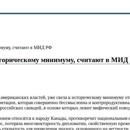
нимуму, считают в МИД РФ
историческому минимуму, считают в МИД
й американских властей, уже свела к историческому минимуму о
онтации, которая совершенно бессмысленна и контрпродуктивна
оссийских санкций, в основе которых лежит мифический повод 
ением относятся к народу Канады, противоречит национальным 
с, потеряла многовекторность дипломатии, свойственную преж
ь открытость для проведения диалога, основанного на честност