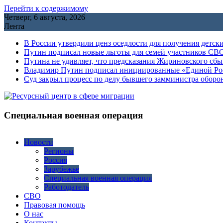
Перейти к содержимому
Четверг, 6 августа, 2026
Лента
В России утвердили ценз оседлости для получения детск
Путин подписал новые льготы для семей участников СВО
Путина не удивляет, что предсказания Жириновского сб
Владимир Путин подписал инициированные «Единой Росс
Cуд закрыл процесс по делу бывшего замминистра обор
Специальная военная операция
Новости
Регионы
Россия
Зарубежье
Специальная военная операция
Работодатель
СВО
Правовая помощь
О нас
Контакты