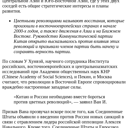
Центральной Азии и Юго-Восточной Азии, где у этих двух
соседей есть общие стратегические интересы и планы
развития.
Цветными революциями называют восстания, которые
произошли в восточноевропейских странах в начале
2000-х годов, а также движения в Азии и на Ближнем
Востоке. Руководство Коммунистической партии
Китая открыто высказывалось против влияния этих
революций и призывало членов партии быть начеку и
сохранять верность партии.
По словам У Хунвэй, научного сотрудника Института
российских, восточноевропейских и центральноазиатских
исследований при Академии общественных наук КНР
(Chinese Academy of Social Sciences), и Пекин, и Москва
считают, что революции в Восточной Европе спровоцировали
враждебно настроенные западные силы.
«Китаю и России необходимо вместе бороться
против цветных революций», — заявил Ван И.
Призыв Вана прозвучал вскоре после того, как Соединенные
Штаты объявили о введении против России новых санкций в
связи с отравлением лидера российской оппозиции Алексея
Навального. Кроме того, Соединенные Штаты и Евросоюз