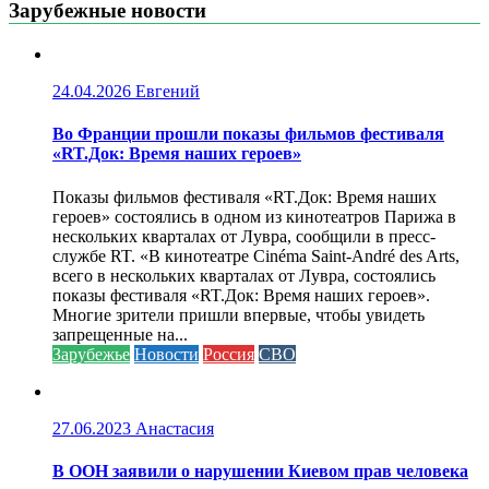
Зарубежные новости
24.04.2026
Евгений
Во Франции прошли показы фильмов фестиваля
«RT.Док: Время наших героев»
Показы фильмов фестиваля «RT.Док: Время наших
героев» состоялись в одном из кинотеатров Парижа в
нескольких кварталах от Лувра, сообщили в пресс-
службе RT. «В кинотеатре Cinéma Saint-André des Arts,
всего в нескольких кварталах от Лувра, состоялись
показы фестиваля «RT.Док: Время наших героев».
Многие зрители пришли впервые, чтобы увидеть
запрещенные на...
Зарубежье
Новости
Россия
СВО
27.06.2023
Анастасия
В ООН заявили о нарушении Киевом прав человека