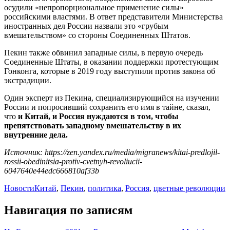
осудили «непропорциональное применение силы»
российскими властями. В ответ представители Министерства
иностранных дел России назвали это «грубым
вмешательством» со стороны Соединенных Штатов.
Пекин также обвинил западные силы, в первую очередь
Соединенные Штаты, в оказании поддержки протестующим
Гонконга, которые в 2019 году выступили против закона об
экстрадиции.
Один эксперт из Пекина, специализирующийся на изучении
России и попросивший сохранить его имя в тайне, сказал,
что
и Китай, и Россия нуждаются в том, чтобы
препятствовать западному вмешательству в их
внутренние дела.
Источник: https://zen.yandex.ru/media/migranews/kitai-predlojil-
rossii-obedinitsia-protiv-cvetnyh-revoliucii-
6047640e44edc666810af33b
Новости
Китай
,
Пекин
,
политика
,
Россия
,
цветные революции
Навигация по записям