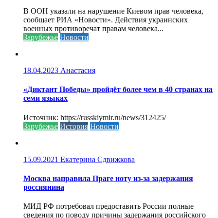
В ООН указали на нарушение Киевом прав человека,
сообщает РИА «Новости». Действия украинских
военных противоречат правам человека...
Зарубежье
Новости
18.04.2023
Анастасия
«Диктант Победы» пройдёт более чем в 40 странах на
семи языках
Источник: https://russkiymir.ru/news/312425/
Зарубежье
История
Новости
15.09.2021
Екатерина Сдвижкова
Москва направила Праге ноту из-за задержания
россиянина
МИД РФ потребовал предоставить России полные
сведения по поводу причины задержания российского