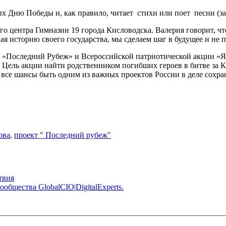
 Дню Победы и, как правило, читает стихи или поет песни (за 
 центра Гимназии 19 города Кисловодска. Валерия говорит, что
зная историю своего государства, мы сделаем шаг в будущее и н
а «Последний Рубеж» и Всероссийской патриотической акции «Я
. Цель акции найти родственником погибших героев в битве за
т все шансы быть одним из важных проектов России в деле сохр
ова
,
проект " Последний рубеж"
твия
общества GlobalCIO|DigitalExperts.