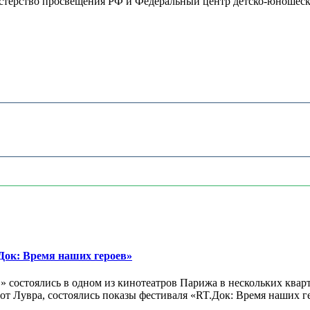
терство просвещения РФ и Федеральный центр детско-юношеског
ок: Время наших героев»
 состоялись в одном из кинотеатров Парижа в нескольких кварт
лах от Лувра, состоялись показы фестиваля «RT.Док: Время наших