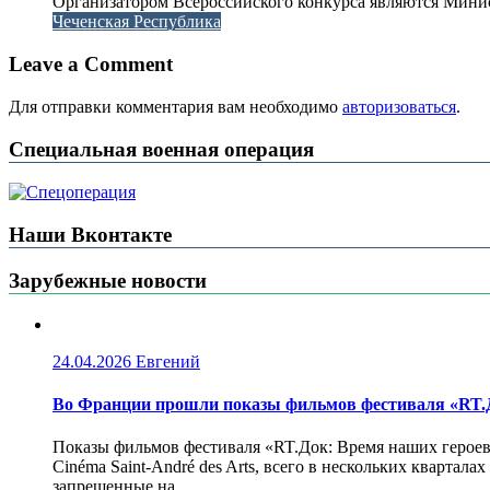
Организатором Всероссийского конкурса являются Минис
Чеченская Республика
Leave a Comment
Для отправки комментария вам необходимо
авторизоваться
.
Специальная военная операция
Наши Вконтакте
Зарубежные новости
24.04.2026
Евгений
Во Франции прошли показы фильмов фестиваля «RT.Д
Показы фильмов фестиваля «RT.Док: Время наших героев»
Cinéma Saint-André des Arts, всего в нескольких кварта
запрещенные на...