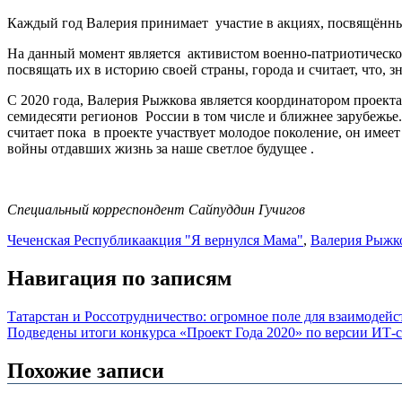
Каждый год Валерия принимает участие в акциях, посвящённых
На данный момент является активистом военно-патриотического
посвящать их в историю своей страны, города и считает, что, 
С 2020 года, Валерия Рыжкова является координатором проект
семидесяти регионов России в том числе и ближнее зарубежье
считает пока в проекте участвует молодое поколение, он имее
войны отдавших жизнь за наше светлое будущее .
Специальный корреспондент Сайпуддин Гучигов
Чеченская Республика
акция "Я вернулся Мама"
,
Валерия Рыжк
Навигация по записям
Татарстан и Россотрудничество: огромное поле для взаимодейс
Подведены итоги конкурса «Проект Года 2020» по версии ИТ-со
Похожие записи