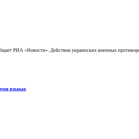
бщает РИА «Новости». Действия украинских военных противореч
семи языках