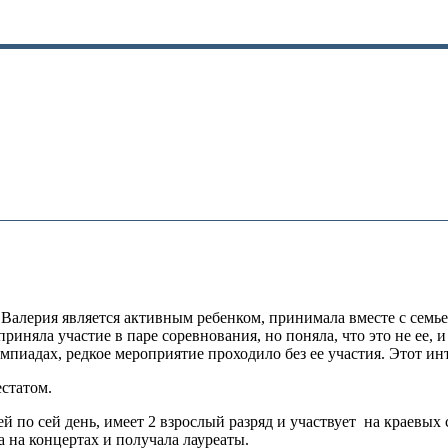
а Валерия является активным ребенком, принимала вместе с семь
риняла участие в паре соревнования, но поняла, что это не ее, и
импиадах, редкое мероприятие проходило без ее участия. Этот ин
статом.
 ей по сей день, имеет 2 взрослый разряд и участвует на краевы
 на концертах и получала лауреаты.