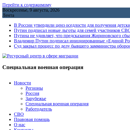
Перейти к содержимому
Воскресенье, 9 августа, 2026
Лента
В России утвердили ценз оседлости для получения детск
Путин подписал новые льготы для семей участников СВО
Путина не удивляет, что предсказания Жириновского сб
Владимир Путин подписал инициированные «Единой Росс
Cуд закрыл процесс по делу бывшего замминистра обор
Специальная военная операция
Новости
Регионы
Россия
Зарубежье
Специальная военная операция
Работодатель
СВО
Правовая помощь
О нас
Контакты