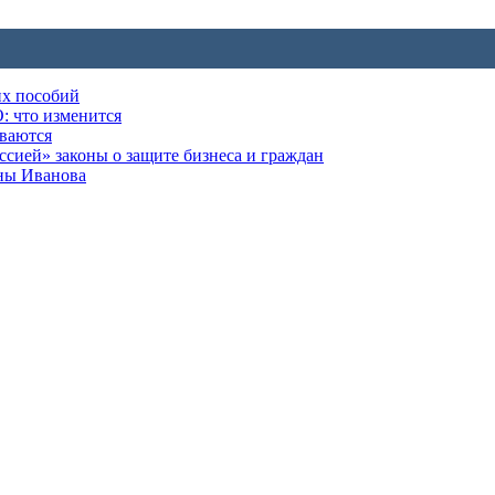
их пособий
: что изменится
ываются
ией» законы о защите бизнеса и граждан
оны Иванова