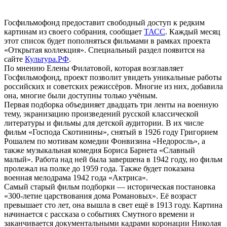
Госфильмофонд предоставит свободный доступ к редким
картинам из своего собрания, сообщает
ТАСС
. Каждый месяц
этот список будет пополняться фильмами в рамках проекта
«Открытая коллекция». Специальный раздел появится на
сайте
Культура.РФ
.
По мнению Елены Филатовой, которая возглавляет
Госфильмофонд, проект позволит увидеть уникальные работы
российских и советских режиссёров. Многие из них, добавила
она, многие были доступны только учёным.
Первая подборка объединяет двадцать три ленты на военную
тему, экранизацию произведений русской классической
литературы и фильмы для детской аудитории. В их числе
фильм «Господа Скотинины», снятый в 1926 году Григорием
Рошалем по мотивам комедии Фонвизина «Недоросль», а
также музыкальная комедия Бориса Барнета «Славный
малый». Работа над ней была завершена в 1942 году, но фильм
пролежал на полке до 1959 года. Также будет показана
военная мелодрама 1942 года «Актриса».
Самый старый фильм подборки — историческая постановка
«300-летие царствования дома Романовых». Её возраст
превышает сто лет, она вышла в свет ещё в 1913 году. Картина
начинается с рассказа о событиях Смутного времени и
заканчивается документальными кадрами коронации Николая