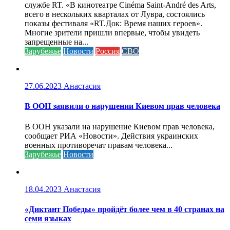
службе RT. «В кинотеатре Cinéma Saint-André des Arts,
всего в нескольких кварталах от Лувра, состоялись
показы фестиваля «RT.Док: Время наших героев».
Многие зрители пришли впервые, чтобы увидеть
запрещенные на...
Зарубежье
Новости
Россия
СВО
27.06.2023
Анастасия
В ООН заявили о нарушении Киевом прав человека
В ООН указали на нарушение Киевом прав человека,
сообщает РИА «Новости». Действия украинских
военных противоречат правам человека...
Зарубежье
Новости
18.04.2023
Анастасия
«Диктант Победы» пройдёт более чем в 40 странах на
семи языках