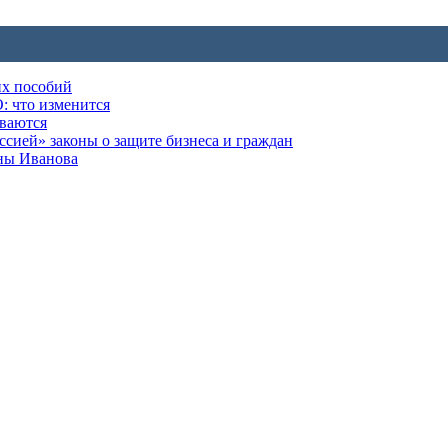
их пособий
: что изменится
ываются
ией» законы о защите бизнеса и граждан
оны Иванова