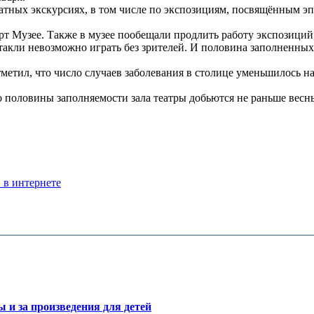
атных экскурсиях, в том числе по экспозициям, посвящённым э
рт Музее. Также в музее пообещали продлить работу экспозиций
акли невозможно играть без зрителей. И половина заполненных 
етил, что число случаев заболевания в столице уменьшилось напо
о половины заполняемости зала театры добьются не раньше весн
 в интернете
и за произведения для детей