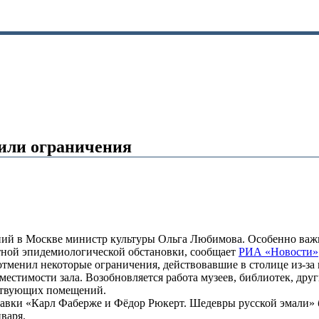
чили ограничения
й в Москве министр культуры Ольга Любимова. Особенно важным
ятной эпидемиологической обстановки, сообщает
РИА «Новости»
отменил некоторые ограничения, действовавшие в столице из-за 
местимости зала. Возобновляется работа музеев, библиотек, дру
ствующих помещений.
тавки «Карл Фаберже и Фёдор Рюкерт. Шедевры русской эмали» 
варя.