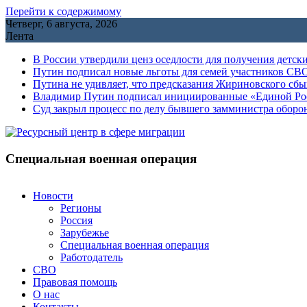
Перейти к содержимому
Четверг, 6 августа, 2026
Лента
В России утвердили ценз оседлости для получения детск
Путин подписал новые льготы для семей участников СВО
Путина не удивляет, что предсказания Жириновского сб
Владимир Путин подписал инициированные «Единой Росс
Cуд закрыл процесс по делу бывшего замминистра обор
Специальная военная операция
Новости
Регионы
Россия
Зарубежье
Специальная военная операция
Работодатель
СВО
Правовая помощь
О нас
Контакты