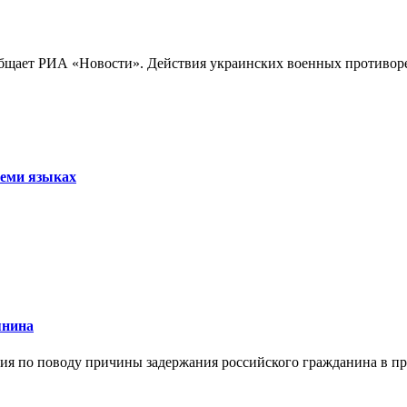
бщает РИА «Новости». Действия украинских военных противореч
семи языках
янина
я по поводу причины задержания российского гражданина в праж