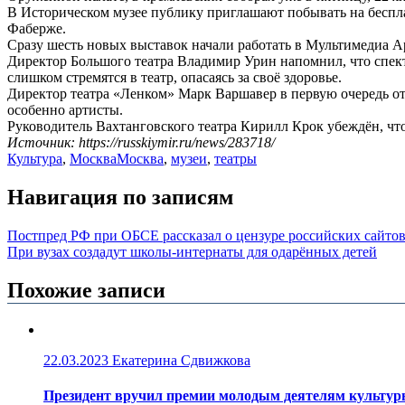
В Историческом музее публику приглашают побывать на беспл
Фаберже.
Сразу шесть новых выставок начали работать в Мультимедиа А
Директор Большого театра Владимир Урин напомнил, что спект
слишком стремятся в театр, опасаясь за своё здоровье.
Директор театра «Ленком» Марк Варшавер в первую очередь отм
особенно артисты.
Руководитель Вахтанговского театра Кирилл Крок убеждён, чт
Источник: https://russkiymir.ru/news/283718/
Культура
,
Москва
Москва
,
музеи
,
театры
Навигация по записям
Постпред РФ при ОБСЕ рассказал о цензуре российских сайтов
При вузах создадут школы-интернаты для одарённых детей
Похожие записи
22.03.2023
Екатерина Сдвижкова
Президент вручил премии молодым деятелям культуры 