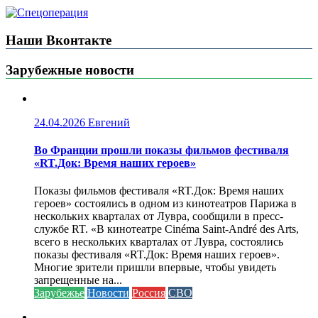
Наши Вконтакте
Зарубежные новости
24.04.2026
Евгений
Во Франции прошли показы фильмов фестиваля
«RT.Док: Время наших героев»
Показы фильмов фестиваля «RT.Док: Время наших
героев» состоялись в одном из кинотеатров Парижа в
нескольких кварталах от Лувра, сообщили в пресс-
службе RT. «В кинотеатре Cinéma Saint-André des Arts,
всего в нескольких кварталах от Лувра, состоялись
показы фестиваля «RT.Док: Время наших героев».
Многие зрители пришли впервые, чтобы увидеть
запрещенные на...
Зарубежье
Новости
Россия
СВО