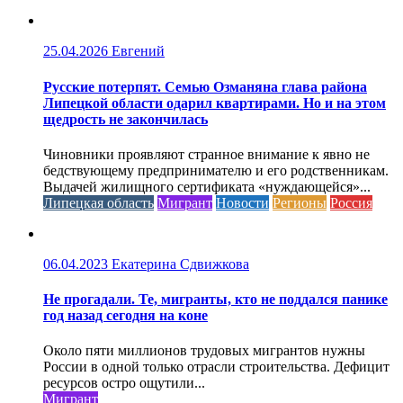
25.04.2026
Евгений
Русские потерпят. Семью Озманяна глава района
Липецкой области одарил квартирами. Но и на этом
щедрость не закончилась
Чиновники проявляют странное внимание к явно не
бедствующему предпринимателю и его родственникам.
Выдачей жилищного сертификата «нуждающейся»...
Липецкая область
Мигрант
Новости
Регионы
Россия
06.04.2023
Екатерина Сдвижкова
Не прогадали. Те, мигранты, кто не поддался панике
год назад сегодня на коне
Около пяти миллионов трудовых мигрантов нужны
России в одной только отрасли строительства. Дефицит
ресурсов остро ощутили...
Мигрант