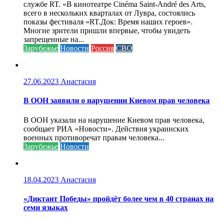
службе RT. «В кинотеатре Cinéma Saint-André des Arts,
всего в нескольких кварталах от Лувра, состоялись
показы фестиваля «RT.Док: Время наших героев».
Многие зрители пришли впервые, чтобы увидеть
запрещенные на...
Зарубежье
Новости
Россия
СВО
27.06.2023
Анастасия
В ООН заявили о нарушении Киевом прав человека
В ООН указали на нарушение Киевом прав человека,
сообщает РИА «Новости». Действия украинских
военных противоречат правам человека...
Зарубежье
Новости
18.04.2023
Анастасия
«Диктант Победы» пройдёт более чем в 40 странах на
семи языках