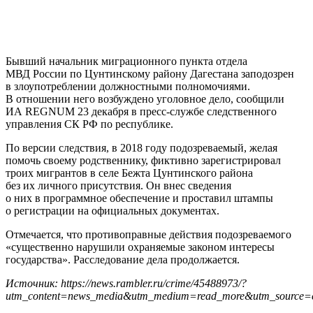
Бывший начальник миграционного пункта отдела
МВД России по Цунтинскому району Дагестана заподозрен
в злоупотреблении должностными полномочиями.
В отношении него возбуждено уголовное дело, сообщили
ИА REGNUM 23 декабря в пресс-службе следственного
управления СК РФ по республике.
По версии следствия, в 2018 году подозреваемый, желая
помочь своему родственнику, фиктивно зарегистрировал
троих мигрантов в селе Бежта Цунтинского района
без их личного присутствия. Он внес сведения
о них в программное обеспечение и проставил штампы
о регистрации на официальных документах.
Отмечается, что противоправные действия подозреваемого
«существенно нарушили охраняемые законом интересы
государства». Расследование дела продолжается.
Источник: https://news.rambler.ru/crime/45488973/?
utm_content=news_media&utm_medium=read_more&utm_source=c