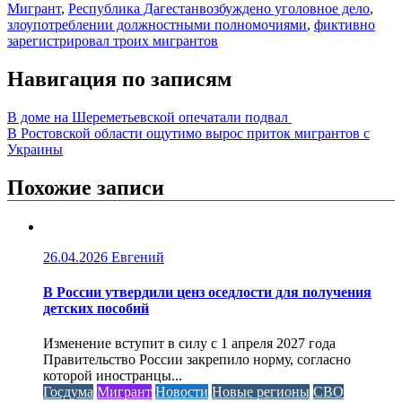
Мигрант
,
Республика Дагестан
возбуждено уголовное дело
,
злоупотреблении должностными полномочиями
,
фиктивно
зарегистрировал троих мигрантов
Навигация по записям
В доме на Шереметьевской опечатали подвал
В Ростовской области ощутимо вырос приток мигрантов с
Украины
Похожие записи
26.04.2026
Евгений
В России утвердили ценз оседлости для получения
детских пособий
Изменение вступит в силу с 1 апреля 2027 года
Правительство России закрепило норму, согласно
которой иностранцы...
Госдума
Мигрант
Новости
Новые регионы
СВО