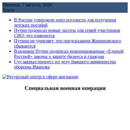
Перейти
Пятница, 7 августа, 2026
к
Лента
содержимому
В России утвердили ценз оседлости для получения
детских пособий
Путин подписал новые льготы для семей участников
СВО: что изменится
Путина не удивляет, что предсказания Жириновского
сбываются
Владимир Путин подписал инициированные «Единой
Россией» законы о защите бизнеса и граждан
Cуд закрыл процесс по делу бывшего замминистра
обороны Иванова
Специальная военная операция