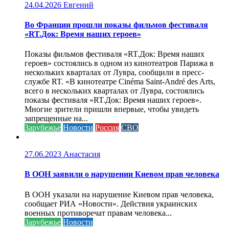
24.04.2026
Евгений
Во Франции прошли показы фильмов фестиваля
«RT.Док: Время наших героев»
Показы фильмов фестиваля «RT.Док: Время наших
героев» состоялись в одном из кинотеатров Парижа в
нескольких кварталах от Лувра, сообщили в пресс-
службе RT. «В кинотеатре Cinéma Saint-André des Arts,
всего в нескольких кварталах от Лувра, состоялись
показы фестиваля «RT.Док: Время наших героев».
Многие зрители пришли впервые, чтобы увидеть
запрещенные на...
Зарубежье
Новости
Россия
СВО
27.06.2023
Анастасия
В ООН заявили о нарушении Киевом прав человека
В ООН указали на нарушение Киевом прав человека,
сообщает РИА «Новости». Действия украинских
военных противоречат правам человека...
Зарубежье
Новости