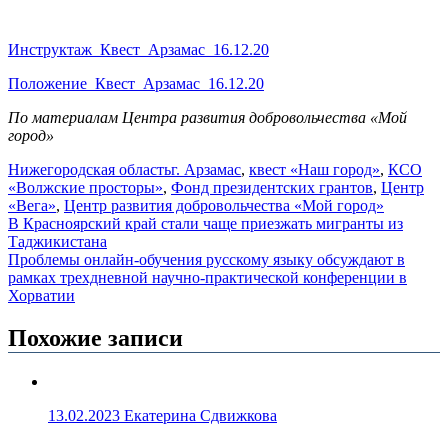
Инструктаж_Квест_Арзамас_16.12.20
Положение_Квест_Арзамас_16.12.20
По материалам Центра развития добровольчества «Мой
город»
Нижегородская область
г. Арзамас
,
квест «Наш город»
,
КСО
«Волжские просторы»
,
Фонд президентских грантов
,
Центр
«Вега»
,
Центр развития добровольчества «Мой город»
Навигация
В Красноярский край стали чаще приезжать мигранты из
Таджикистана
по
Проблемы онлайн-обучения русскому языку обсуждают в
записям
рамках трехдневной научно-практической конференции в
Хорватии
Похожие записи
13.02.2023
Екатерина Сдвижкова