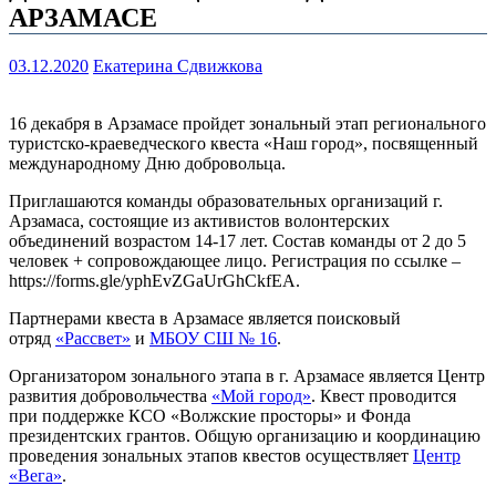
АРЗАМАСЕ
03.12.2020
Екатерина Сдвижкова
16 декабря в Арзамасе пройдет зональный этап регионального
туристско-краеведческого квеста «Наш город», посвященный
международному Дню добровольца.
Приглашаются команды образовательных организаций г.
Арзамаса, состоящие из активистов волонтерских
объединений возрастом 14-17 лет. Состав команды от 2 до 5
человек + сопровождающее лицо. Регистрация по ссылке –
https://forms.gle/yphEvZGaUrGhCkfEA.
Партнерами квеста в Арзамасе является поисковый
отряд
«Рассвет»
и
МБОУ СШ № 16
.
Организатором зонального этапа в г. Арзамасе является Центр
развития добровольчества
«Мой город»
. Квест проводится
при поддержке КСО «Волжские просторы» и Фонда
президентских грантов. Общую организацию и координацию
проведения зональных этапов квестов осуществляет
Центр
«Вега»
.