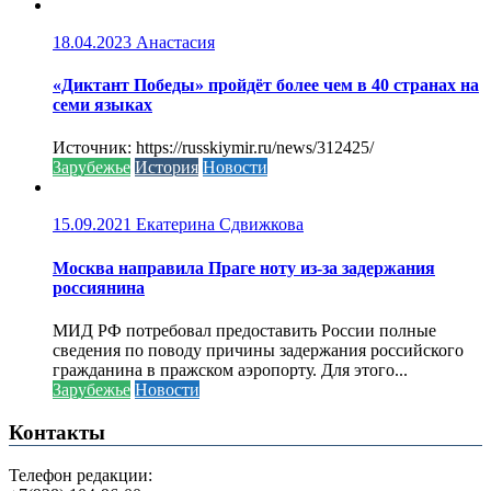
18.04.2023
Анастасия
«Диктант Победы» пройдёт более чем в 40 странах на
семи языках
Источник: https://russkiymir.ru/news/312425/
Зарубежье
История
Новости
15.09.2021
Екатерина Сдвижкова
Москва направила Праге ноту из-за задержания
россиянина
МИД РФ потребовал предоставить России полные
сведения по поводу причины задержания российского
гражданина в пражском аэропорту. Для этого...
Зарубежье
Новости
Контакты
Телефон редакции: