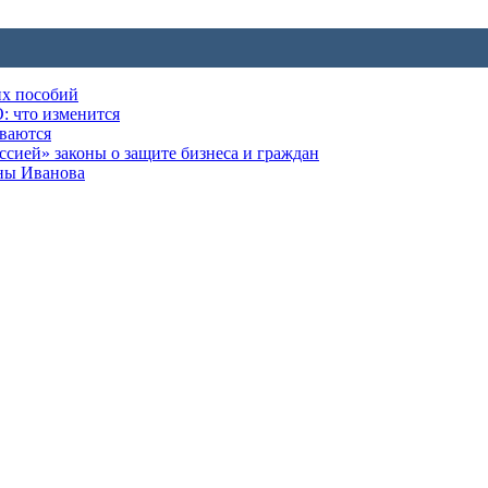
их пособий
: что изменится
ываются
ией» законы о защите бизнеса и граждан
оны Иванова