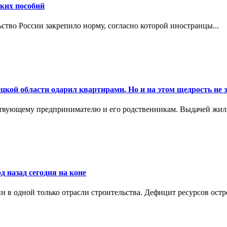
ских пособий
ьство России закрепило норму, согласно которой иностранцы...
цкой области одарил квартирами. Но и на этом щедрость не 
ствующему предпринимателю и его родственникам. Выдачей жил
д назад сегодня на коне
в одной только отрасли строительства. Дефицит ресурсов остр