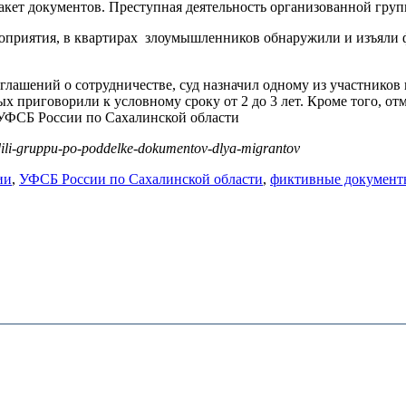
пакет документов. Преступная деятельность организованной гру
оприятия, в квартирах злоумышленников обнаружили и изъяли ф
ашений о сотрудничестве, суд назначил одному из участников 
ных приговорили к условному сроку от 2 до 3 лет. Кроме того, 
УФСБ России по Сахалинской области
dili-gruppu-po-poddelke-dokumentov-dlya-migrantov
ии
,
УФСБ России по Сахалинской области
,
фиктивные документ