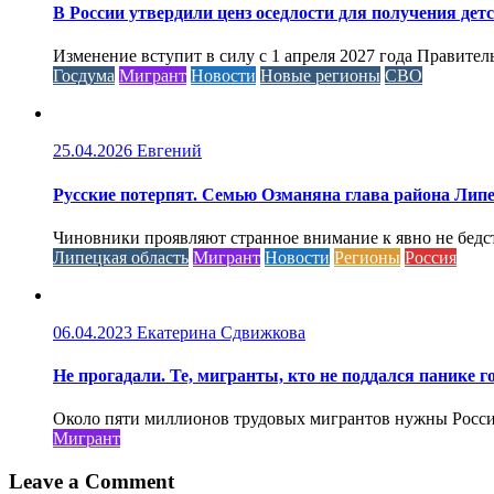
В России утвердили ценз оседлости для получения дет
Изменение вступит в силу с 1 апреля 2027 года Правител
Госдума
Мигрант
Новости
Новые регионы
СВО
25.04.2026
Евгений
Русские потерпят. Семью Озманяна глава района Липе
Чиновники проявляют странное внимание к явно не бед
Липецкая область
Мигрант
Новости
Регионы
Россия
06.04.2023
Екатерина Сдвижкова
Не прогадали. Те, мигранты, кто не поддался панике го
Около пяти миллионов трудовых мигрантов нужны России 
Мигрант
Leave a Comment