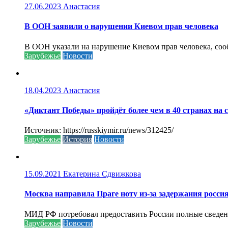
27.06.2023
Анастасия
В ООН заявили о нарушении Киевом прав человека
В ООН указали на нарушение Киевом прав человека, соо
Зарубежье
Новости
18.04.2023
Анастасия
«Диктант Победы» пройдёт более чем в 40 странах на 
Источник: https://russkiymir.ru/news/312425/
Зарубежье
История
Новости
15.09.2021
Екатерина Сдвижкова
Москва направила Праге ноту из-за задержания росси
МИД РФ потребовал предоставить России полные сведени
Зарубежье
Новости