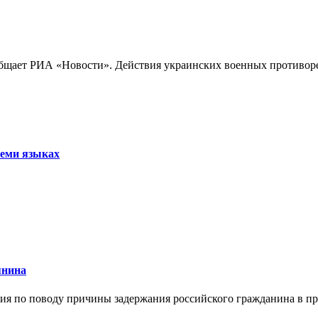
бщает РИА «Новости». Действия украинских военных противореч
семи языках
янина
я по поводу причины задержания российского гражданина в праж