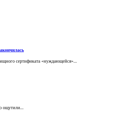
закончилась
ищного сертификата «нуждающейся»...
о ощутили...