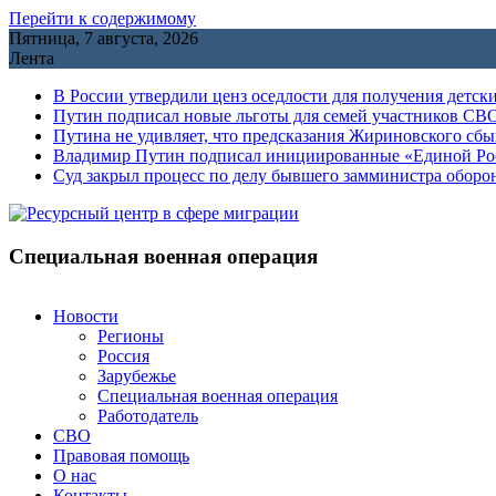
Перейти к содержимому
Пятница, 7 августа, 2026
Лента
В России утвердили ценз оседлости для получения детск
Путин подписал новые льготы для семей участников СВО
Путина не удивляет, что предсказания Жириновского сб
Владимир Путин подписал инициированные «Единой Росс
Cуд закрыл процесс по делу бывшего замминистра обор
Специальная военная операция
Новости
Регионы
Россия
Зарубежье
Специальная военная операция
Работодатель
СВО
Правовая помощь
О нас
Контакты