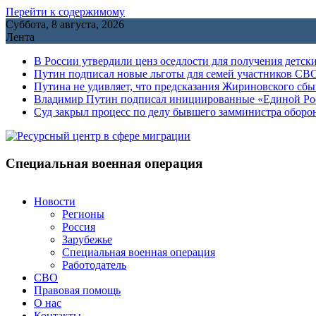
Перейти к содержимому
Суббота, 8 августа, 2026
Лента
В России утвердили ценз оседлости для получения детск
Путин подписал новые льготы для семей участников СВО
Путина не удивляет, что предсказания Жириновского сб
Владимир Путин подписал инициированные «Единой Росс
Cуд закрыл процесс по делу бывшего замминистра обор
Специальная военная операция
Новости
Регионы
Россия
Зарубежье
Специальная военная операция
Работодатель
СВО
Правовая помощь
О нас
Контакты