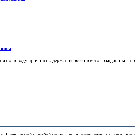
янина
я по поводу причины задержания российского гражданина в праж
. Федеральной службой по надзору в сфере связи, информацио