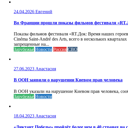
24.04.2026
Евгений
Во Франции прошли показы фильмов фестиваля «RT.Д
Показы фильмов фестиваля «RT.Док: Время наших героев»
Cinéma Saint-André des Arts, всего в нескольких кварта
запрещенные на...
Зарубежье
Новости
Россия
СВО
27.06.2023
Анастасия
В ООН заявили о нарушении Киевом прав человека
В ООН указали на нарушение Киевом прав человека, соо
Зарубежье
Новости
18.04.2023
Анастасия
«Диктант Победы» пройдёт более чем в 40 странах на 