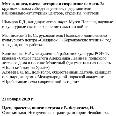
Музеи, книги, имена
:
история и сохранение памяти.
За
круглым столом соберутся ученые, представители
национально-культурных центров, студенты, читатели.
Шмыров Б.Д., кандидат истор. наук: Музеи Польши, научные
и культурные связи, сохранение памяти о войне.
Малиновский В. С., руководитель Польского национально-
культурного центра «Солярис»: «Корчаковские чтения»: год
за годом, опыт работы.
Капитонова Н.А., заслуженный работник культуры РСФСР,
краевед «Судьба педагога Александра Левина и польского
детского дома в поселке Монетный (документальная повесть
«Польский дом на Урале»).
Алмаева Л. М.
, политолог, общественный деятель, кандидат
ист. наук, академик Международной тюркской академии:
«Проблемные темы современной истории»
21 ноября 2019 г.
Идеи, проекты, книги: встреча с В. Феркелем, И.
Стоякиным:
Неизученные страницы истории Челябинска: