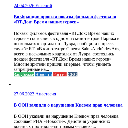
24.04.2026
Евгений
Во Франции прошли показы фильмов фестиваля
«RT.Док: Время наших героев»
Показы фильмов фестиваля «RT.Док: Время наших
героев» состоялись в одном из кинотеатров Парижа в
нескольких кварталах от Лувра, сообщили в пресс-
службе RT. «В кинотеатре Cinéma Saint-André des Arts,
всего в нескольких кварталах от Лувра, состоялись
показы фестиваля «RT.Док: Время наших героев».
Многие зрители пришли впервые, чтобы увидеть
запрещенные на...
Зарубежье
Новости
Россия
СВО
27.06.2023
Анастасия
В ООН заявили о нарушении Киевом прав человека
В ООН указали на нарушение Киевом прав человека,
сообщает РИА «Новости». Действия украинских
военных противоречат правам человека...