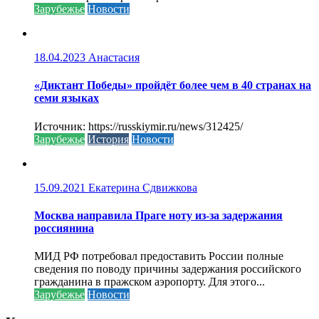
Зарубежье
Новости
18.04.2023
Анастасия
«Диктант Победы» пройдёт более чем в 40 странах на
семи языках
Источник: https://russkiymir.ru/news/312425/
Зарубежье
История
Новости
15.09.2021
Екатерина Сдвижкова
Москва направила Праге ноту из-за задержания
россиянина
МИД РФ потребовал предоставить России полные
сведения по поводу причины задержания российского
гражданина в пражском аэропорту. Для этого...
Зарубежье
Новости