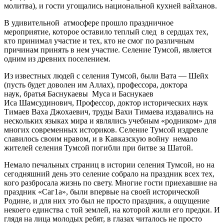
молитва), и гости угощались национальной кухней вайханов.
В удивительной атмосфере прошло праздничное
мероприятие, которое оставило теплый след в сердцах тех,
кто принимал участие и тех, кто не смог по различным
причинам принять в нем участие. Селение Тумсой, является
одним из древних поселением.
Из известных людей с селения Тумсой, были Вата — Шейх
(пусть будет доволен им Аллах), профессора, доктора
наук, братья Баснукаевы Муса и Баснукаев
Иса Шамсудинович, Профессор, доктор исторических наук
Тимаев Ваха Джохаевич, труды Вахи Тимаева издавались на
нескольких языках мира и являлись учебным «родником» для
многих современных историков. Селение Тумсой издревле
славилось своим нравом, и в Кавказскую войну немало
жителей селения Тумсой погибли при битве за Шатой.
Немало печальных страниц в истории селения Тумсой, но на
сегодняшний день это селение собрало на праздник всех тех,
кого разбросала жизнь по свету. Многие гости приехавшие на
праздник «Саг1а», были впервые на своей исторической
Родине, и для них это был не просто праздник, а ощущение
некоего единства с той землей, на которой жили его предки. И
глядя на лица молодых ребят, в глазах читалось не просто