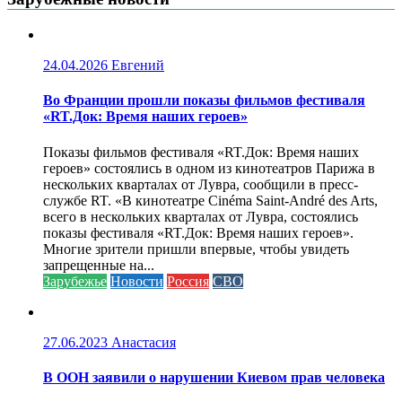
24.04.2026
Евгений
Во Франции прошли показы фильмов фестиваля
«RT.Док: Время наших героев»
Показы фильмов фестиваля «RT.Док: Время наших
героев» состоялись в одном из кинотеатров Парижа в
нескольких кварталах от Лувра, сообщили в пресс-
службе RT. «В кинотеатре Cinéma Saint-André des Arts,
всего в нескольких кварталах от Лувра, состоялись
показы фестиваля «RT.Док: Время наших героев».
Многие зрители пришли впервые, чтобы увидеть
запрещенные на...
Зарубежье
Новости
Россия
СВО
27.06.2023
Анастасия
В ООН заявили о нарушении Киевом прав человека