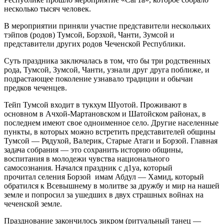
несколько тысяч человек.
В мероприятии приняли участие представители нескольких
тэйпов (родов) Тумсой, Борзхой, Чанти, Зумсой и
представители других родов Чеченской Республики.
Суть праздника заключалась в том, что бы три родственных
рода, Тумсой, Зумсой, Чанти, узнали друг друга поближе, и
подрастающее поколение узнавало традиции и обычаи
предков чеченцев.
Тейп Тумсой входит в тукхум Шуотой. Проживают в
основном в Ачхой-Мартановском и Шатойском районах, в
последнем имеют свое одноименное село. Другие населенные
пункты, в которых можно встретить представителей общины
Тумсой — Рядухой, Валерик, Старые Атаги и Борзой. Главная
задача собрания — это сохранить историю общины,
воспитания в молодежи чувства национального
самосознания. Начался праздник с д1уа, который
прочитал селения Борзой имам Абдул — Хамид, который
обратился к Всевышнему в молитве за дружбу и мир на нашей
земле и попросил за ушедших в двух страшных войнах на
чеченской земле.
Празднование закончилось зикром (ритуальный танец —