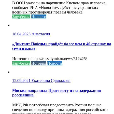
В ООН указали на нарушение Киевом прав человека,
сообщает РИА «Новости». Действия украинских
военных противоречат правам человека...
Зарубежье
Новости
18.04.2023
Анастасия
«Диктант Победы» пройдёт более чем в 40 странах на
семи языках
Источник: https://russkiymir.ru/news/312425/
Зарубежье
История
Новости
15.09.2021
Екатерина Сдвижкова
Москва направила Праге ноту из-за задержания
россиянина
МИД РФ потребовал предоставить России полные
сведения по поводу причины задержания российского